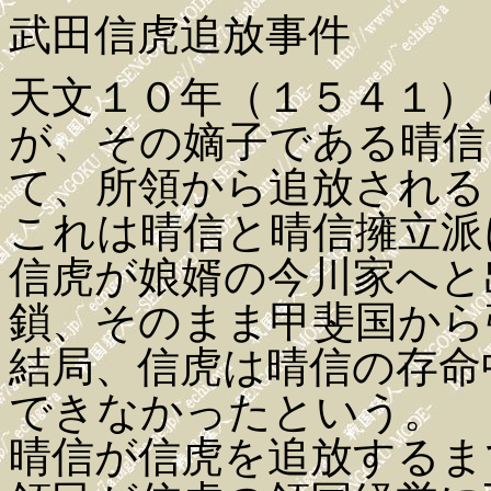
武田信虎追放事件
天文１０年（１５４１）
が、その嫡子である晴信
て、所領から追放される
これは晴信と晴信擁立派
信虎が娘婿の今川家へと
鎖、そのまま甲斐国から
結局、信虎は晴信の存命
できなかったという。
晴信が信虎を追放するま