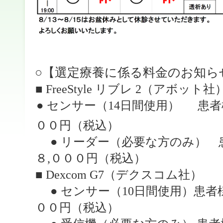
○
【選定療養に係る料金のお知ら
■
FreeStyle
リブレ
2
（アボット社
● センサー（
14
日間使用）
患者様
００円（税込）
● リーダー（必要な方のみ）
患
８
,
０００円（税込
）
■
Dexcom G7
（デクスコム社）
● センサー（
10
日間使用）
患者
００円（税込）