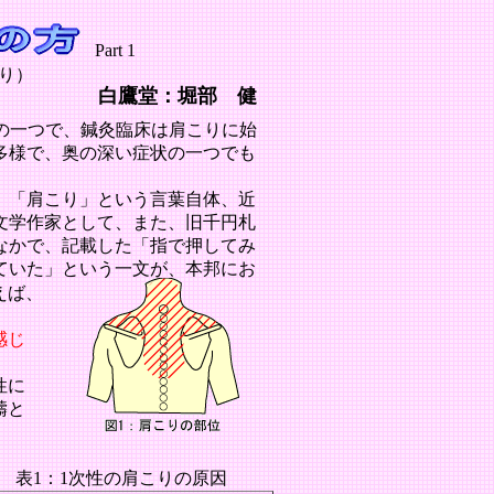
Part 1
り）
白鷹堂：堀部 健
の一つで、鍼灸臨床は肩こりに始
多様で、奥の深い症状の一つでも
、「肩こり」という言葉自体、近
文学作家として、また、旧千円札
なかで、記載した「指で押してみ
ていた」という一文が、本邦にお
えば、
感じ
。
性に
疇と
表1：1次性の肩こりの原因