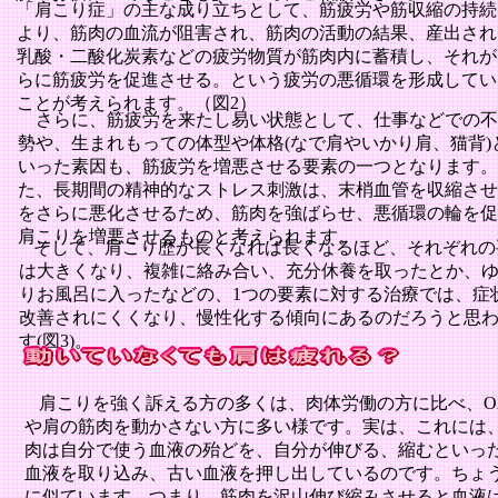
「肩こり症」の主な成り立ちとして、筋疲労や筋収縮の持続
より、筋肉の血流が阻害され、筋肉の活動の結果、産出され
乳酸・二酸化炭素などの疲労物質が筋肉内に蓄積し、それが
らに筋疲労を促進させる。という疲労の悪循環を形成してい
ことが考えられます。（図
2
）
さらに、筋疲労を来たし易い状態として、仕事などでの不
勢や、生まれもっての体型や体格
(
なで肩やいかり肩、猫背
)
いった素因も、筋疲労を増悪させる要素の一つとなります。
た、長期間の精神的なストレス刺激は、末梢血管を収縮させ
をさらに悪化させるため、筋肉を強ばらせ、悪循環の輪を促
肩こりを増悪させるものと考えられます。
そして、肩こり歴が長くなれば長くなるほど、それぞれの
は大きくなり、複雑に絡み合い、充分休養を取ったとか、
りお風呂に入ったなどの、
1
つの要素に対する治療では、症
改善されにくくなり、慢性化する傾向にあるのだろうと思
す(図3)。
肩こりを強く訴える方の多くは、肉体労働の方に比べ、
O
や肩の
筋肉を動かさない方に多い様です。実は、これには
肉は自分で使う血液の殆どを、自分が伸びる、縮むといっ
血液を取り込み、古い血液を押し出しているのです。ちょ
に似ています。つまり、筋肉を沢山伸び縮みさせると血液