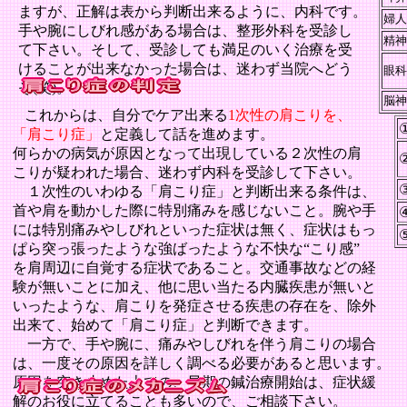
ますが、正解は表から判断出来るように、内科です。
婦人
手や腕にしびれ感がある場合は、整形外科を受診し
精神
て下さい。そして、受診しても満足のいく治療を受
けることが出来なかった場合は、迷わず当院へどう
眼科
ぞ(笑)。
脳神
これからは、自分でケア出来る
1
次性の肩こりを、
症
「肩こり
」
と定義して話を進めます。
何らかの病気が原因となって出現している２次性の肩
こりが疑われた場合、迷わず内科を受診して下さい。
１
次性のいわゆる「肩こり症」と判断出来る条件は、
首や肩を動かした際に特別痛みを感じないこと。腕や手
には特別痛みやしびれといった症状は無く、症状はもっ
ぱら突っ張ったような強ばったような不快な“こり感”
を肩周辺に自覚する症状であること。交通事故などの経
験が無いことに加え、他に思い当たる内臓疾患が無いと
いったような、肩こりを発症させる疾患の存在を、除外
出来て、始めて「肩こり症」と判断できます。
一方で、手や腕に、痛みやしびれを伴う肩こりの場合
は、一度その原因を詳しく調べる必要があると思います。
原因を突き止めた上での、早期の鍼治療開始は、症状緩
解のお役に立てることも多いので、ご相談下さい。