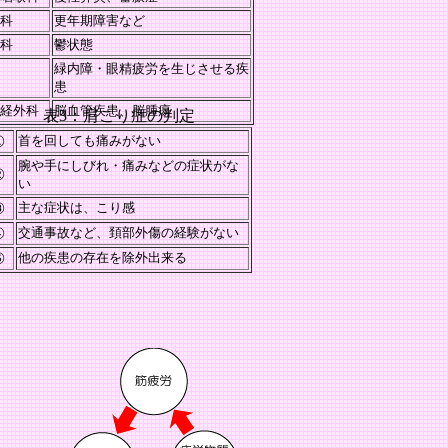
科
更年期障害など
科
鬱状態
緑内障・眼精疲労を生じさせる疾
患
経外科
脳血管疾患、脳腫瘍
表3：肩こり症の判定
①
首を回しても痛みがない
腕や手にしびれ・痛みなどの症状がな
②
い
③
主な症状は、こり感
④
交通事故など、頚部外傷の経験がない
⑤
他の疾患の存在を除外出来る