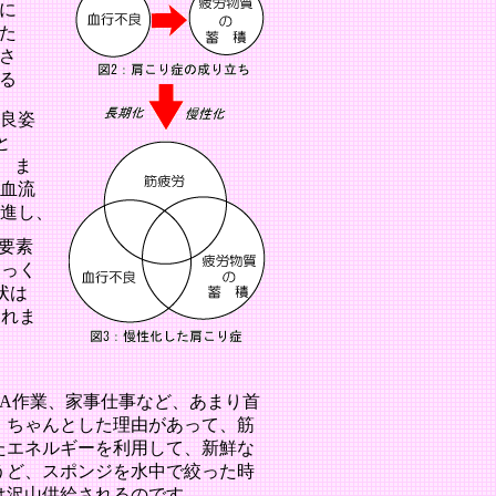
に
た
さ
る
良姿
と
ま
血流
進し、
要素
ゆっく
状は
われま
A
作業、家事仕事など、あまり首
、ちゃんとした理由があって、筋
たエネルギーを利用して、新鮮な
うど、スポンジを水中で絞った時
は沢山供給されるのです。