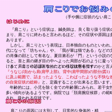
（手や腕に症状のない肩こ
『肩こり』という症状は、鍼灸師は、良く取り扱う症状
まり、肩こりに終わると言われるほど、その症状や原因は
あります。
しかし、肩こりという表現は、日本独自のものといわれ
代になって「坊ちゃん」や、「我が輩は猫である」などの
の肖像の顔として有名な、夏目漱石が「門」という小説の
ると、首と肩の継ぎ目の中へよった局部が石のように凝っ
ける、肩こりの語源となったという説は有名です。
さて、肩こりとは医学的にどの様な状態を指すのかと言
『うなじ
(
項
)
から肩
(
肩甲上部
)
、背中
(
肩甲間部
)
の部分
(
図
1)
に及ぶ範囲で、詰まったような、こわばったような不快な
の自覚
症状の総称』
と、定義することが出来ると思います
年齢的には、小児を除く全ての年齢層にみられ、若干女
多い傾向があるようです。病院では「頚肩腕症候群」の範
され、扱われる症状です。
肩こりの原因には大別して、日常的な身体的・精