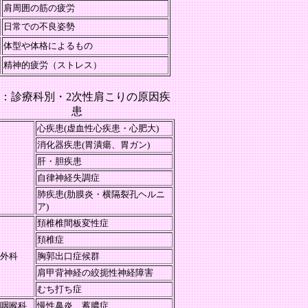
肩周囲の筋の疲労
日常での不良姿勢
体型や体格によるもの
精神的疲労（ストレス）
2：診療科別・2次性肩こりの原因疾
患
心疾患
(
虚血性心疾患・心肥大
)
消化器疾患
(
胃潰瘍、胃ガン
)
肝・胆疾患
自律神経失調症
肺疾患
(
肋膜炎・横隔裂孔ヘルニ
ア
)
頚椎椎間板変性症
頚椎症
外科
胸郭出口症候群
肩甲背神経の絞扼性神経障害
むち打ち症
咽喉科
慢性鼻炎、蓄膿症