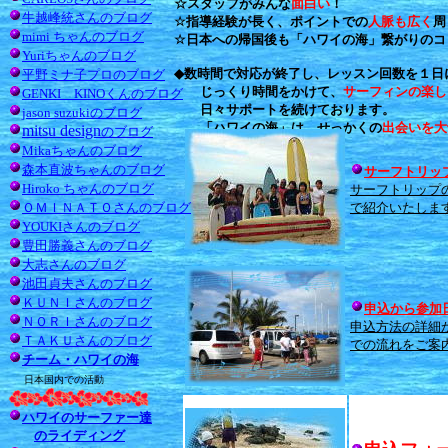
☆スタッフがみんな
面白い
！
牛越峰統さんのブログ
☆指導経験が長く、ポイントでの
人脈も広く
周
mim​i ちゃんのブログ
☆日本への帰国後も「ハワイの海」繋がりのコ
Yuriちゃんのブログ
◆数時間で対応が終了し、レッスン回数を１日
平野ミナ子プロのブログ
じっくり時間をかけて、
サーフィンの楽し
GENKI KINOくんのブログ
日々サポートを続けております。
jason suzukiのブログ
「ハワイの海」は、せっかくの
出会いを大
mitsu design
のブログ
Mikaちゃんのブログ
森本直波ちゃんのブログ
サーフトリッ
Hiroko ちゃんのブログ
サーフトリップ
ＯＭＩＮＡＴＯさんのブログ
で紹介いたしま
YOUKIさんのブログ
豊田勝義さんのブログ
大志さんのブログ
池田貞夫さんのブログ
ＫＵＮＩさんのブログ
申込から参加
ＮＯＲＩさんのブログ
申込方法の詳細
ＴＡＫＵさんのブログ
での流れをご案
チーム・ハワイの海
日本国内での活動
ハワイのサーファー達
のライディング