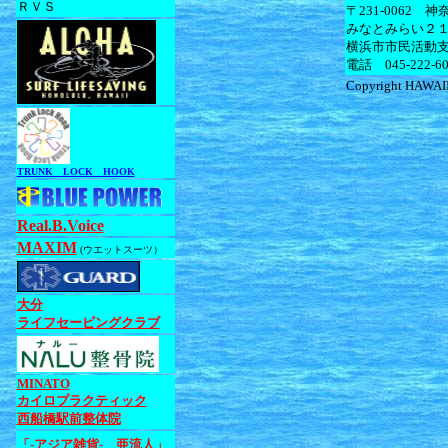
ＲＶＳ
〒231-0062
みなとみらい２
横浜市市民活動
電話 045-222-60
Copyright HAWAII 
TRUNK LOCK HOOK
Real.B.Voice
MAXIM
(ウエットスーツ）
大分
ライフセービングクラブ
MINATO
カイロプラクティック
西船橋駅前整体院
「-アジア雑貨- 亜流人」