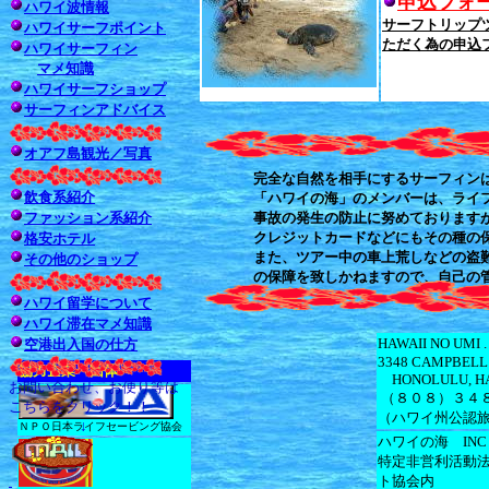
申込フォ
ハワイ波情報
サーフトリップ
ハワイサーフポイント
ただく為の申込
ハワイサーフィン
マメ知識
ハワイサーフショップ
サーフィンアドバイス
オアフ島観光／写真
完全な自然を相手にするサーフィン
飲食系紹介
「ハワイの海」のメンバーは、ライ
ファッション系紹介
事故の発生の防止に努めております
クレジットカードなどにもその種の
格安ホテル
また、ツアー中の車上荒しなどの盗
その他のショップ
の保障を致しかねますので、自己の
ハワイ留学について
ハワイ滞在マメ知識
HAWAII NO UM
空港出入国の仕方
3348 CAMPBELL
協力企業・団体
HONOLULU, HAW
お問い合わせ、お便り等は
（８０８）３４
こちらをクリック！！
（ハワイ州公認旅
↓
ＮＰＯ日本ライフセービング協会
ハワイの海 IN
特定非営利活動法
ト協会内