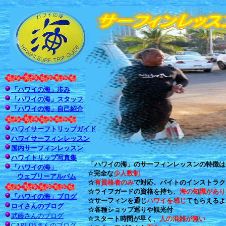
「ハワイの海」歩み
「ハワイの海」スタッフ
「ハワイの海」自己紹介
ハワイサーフトリップガイド
ハワイサーフィンレッスン
国内サーフィンレッスン
ハワイトリップ写真集
「ハワイの海」のサーフィンレッスンの特徴は
「ハワイの海」
☆完全な
少人数制
ウェブリーアルバム
☆
有資格者のみ
で対応、バイトのインストラク
☆ライフガードの資格を持ち、
海の知識があり
「ハワイの海」ブログ
☆サーフィンを通じ
ハワイを感じ
てもらえるよ
ロイさんのブログ
☆各種ショップ巡りや観光付
武藤さんのブログ
☆スタート時間が早く、
人の混雑が無い
CARLOSさんのブログ