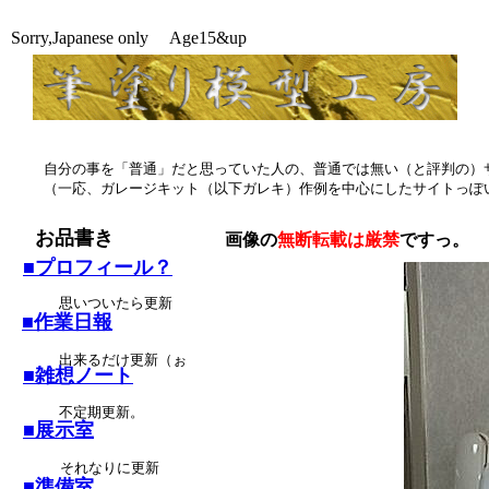
Sorry,Japanese only Age15&up
自分の事を「普通」だと思っていた人の、普通では無い（と評判の）
（一応、ガレージキット（以下ガレキ）作例を中心にしたサイトっぽ
お品書き
画像の
無断転載は厳禁
ですっ。
■プロフィール？
思いついたら更新
■作業日報
出来るだけ更新（ぉ
■雑想ノート
不定期更新。
■展示室
それなりに更新
■準備室