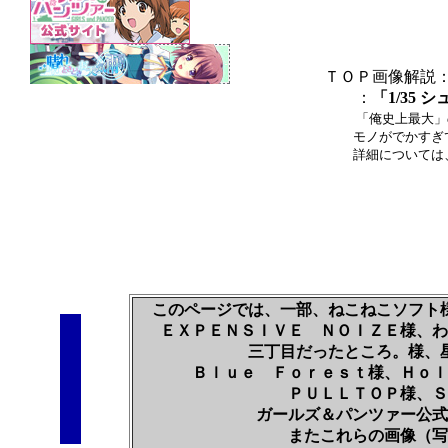
ＴＯＰ画像解説
：
「1/35 
「俺史上最大」
モノがでかすぎて
詳細については、当
このページでは、一部、ねこねこソフト
ＥＸＰＥＮＳＩＶＥ ＮＯＩＺＥ様、わ
三丁目だったところ。様、
Ｂｌｕｅ Ｆｏｒｅｓｔ様、Ｈｏｌ
ＰＵＬＬＴＯＰ様、Ｓ
ガールズ＆パンツァー公式
またこれらの画像（写