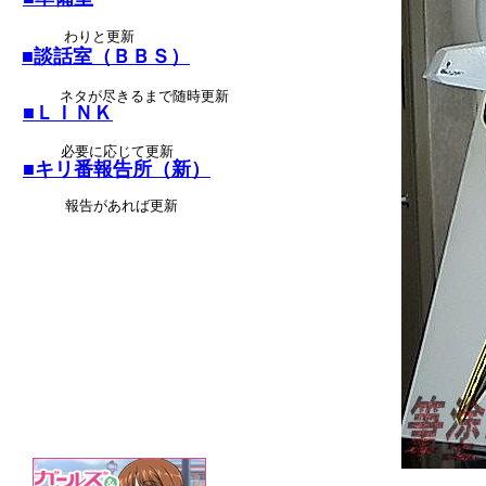
わりと更新
■談話室（ＢＢＳ）
ネタが尽きるまで随時更新
■ＬＩＮＫ
必要に応じて更新
■キリ番報告所（新）
報告があれば更新