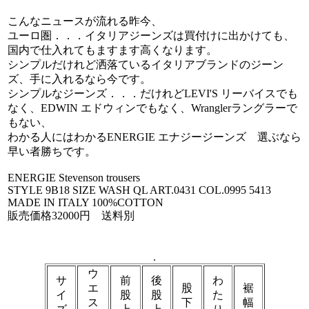
こんなニュースが流れる昨今、
ユーロ圏．．．イタリアジーンズは買付けに出かけても、
国内で仕入れてもますます高くなります。
シンプルだけれど洒落ているイタリアブランドのジーン
ズ、手に入れるなら今です。
シンプルなジーンズ．．．だけれどLEVI'S リーバイスでも
なく、EDWIN エドウィンでもなく、Wranglerラングラーで
もない、
わかる人にはわかるENERGIE エナジージーンズ 選ぶなら
早い者勝ちです。
ENERGIE Stevenson trousers
STYLE 9B18 SIZE WASH QL ART.0431 COL.0995 5413
MADE IN ITALY 100%COTTON
販売価格32000円 送料別
.
ウ
サ
前
後
わ
エ
股
裾
イ
股
股
た
ス
下
幅