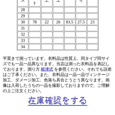
ズ
上
上
り
ト
28
29
30
78
22
26
83.5
27.5
23
31
32
33
34
平置きで測っています。衣料品は性質上、同タイプ同サイ
ズでも一品一品異なります。当店は測った衣料品を表記し
ております。測り方
根津式
を参照ください。それでも誤差
はご了承ください。また、衣料品は一品一品ヴィンテージ
加工、ダメージ加工、色落ち具合とうとう異なります。画
像は入荷したうちの一品を撮影しておりますので、ご理解
の上ご注文ください。