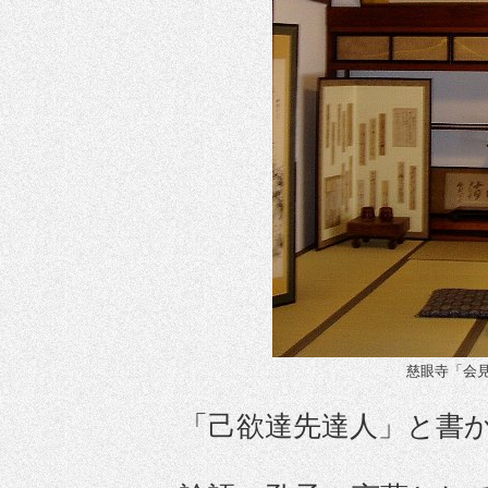
慈眼寺「会
「己欲達先達人」と書