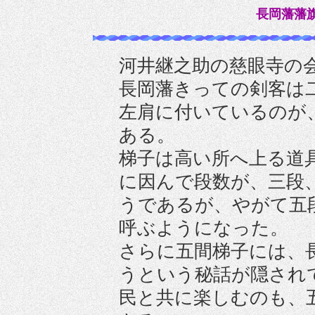
長岡藩藩
河井継之助の慈眼寺の
長岡藩きっての剣客は
左肩に付いているのが
ある。
梯子は高い所へ上る道
に因んで段数が、三段
うであるが、やがて五
呼ぶようになった。
さらに五間梯子には、
うという秘話が隠され
民と共に楽しむのも、