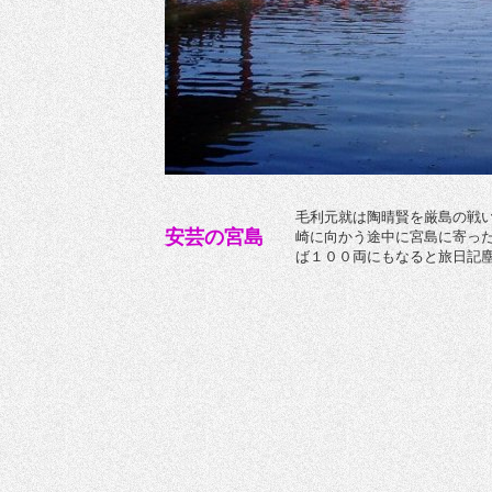
毛利元就は陶晴賢を厳島の戦
安芸の宮島
崎に向かう途中に宮島に寄っ
ば１００両にもなると旅日記