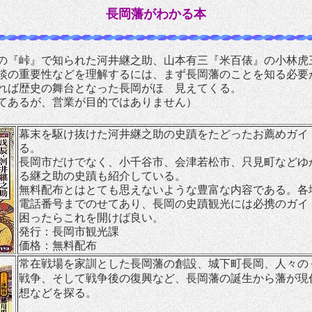
長岡藩がわかる本
『峠』で知られた河井継之助、山本有三『米百俵』の小林虎
談の重要性などを理解するには、まず長岡藩のことを知る必要
れば歴史の舞台となった長岡がほゞ見えてくる。
てあるが、営業が目的ではありません）
幕末を駆け抜けた河井継之助の史蹟をたどったお薦めガイ
る。
長岡市だけでなく、小千谷市、会津若松市、只見町などゆ
る継之助の史蹟も紹介している。
無料配布とはとても思えないような豊富な内容である。各
電話番号までのせてあり、長岡の史蹟観光には必携のガイ
困ったらこれを開けば良い。
発行：長岡市観光課
価格：無料配布
常在戦場を家訓とした長岡藩の創設、城下町長岡、人々の
戦争、そして戦争後の復興など、長岡藩の誕生から藩が現
想などを探る。