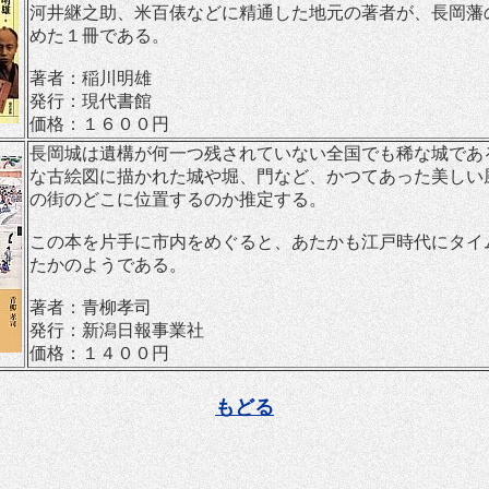
河井継之助、米百俵などに精通した地元の著者が、長岡藩
めた１冊である。
著者：稲川明雄
発行：現代書館
価格：１６００円
長岡城は遺構が何一つ残されていない全国でも稀な城であ
な古絵図に描かれた城や堀、門など、かつてあった美しい
の街のどこに位置するのか推定する。
この本を片手に市内をめぐると、あたかも江戸時代にタイ
たかのようである。
著者：青柳孝司
発行：新潟日報事業社
価格：１４００円
もどる