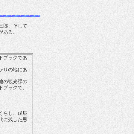
三郎、そして
がある。
ドブックであ
かりの地にあ
地の観光課の
ドブックで、
くらし、戊辰
代に残した思