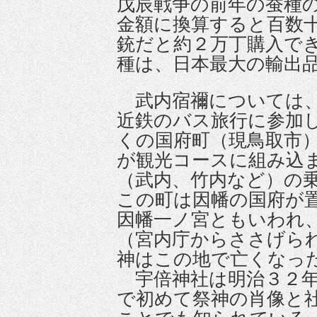
戊辰戦争の前年の蚕種
金額に換算すると百数
銃だと約２万丁購入で
種は、日本最大の輸出
武内宿禰については、
近鉄のバス旅行に参加
くの国府町（現鳥取市
が観光コースに組み込
（武内、竹内など）の
この町は因幡の国府が
因幡一ノ宮ともいわれ
（宮内庁からささげら
神はこの地で亡くなっ
宇倍神社は明治３２年
で初めて祭神の肖像と