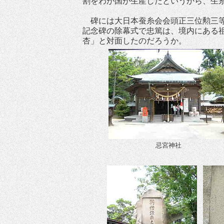
割をわが国が生産したというから、生
碑には大日本蚕糸会会頭正三位勲三等
記念碑の除幕式で忠篤は、境内にある
杏」と対面したのだろうか。
忌宮神社