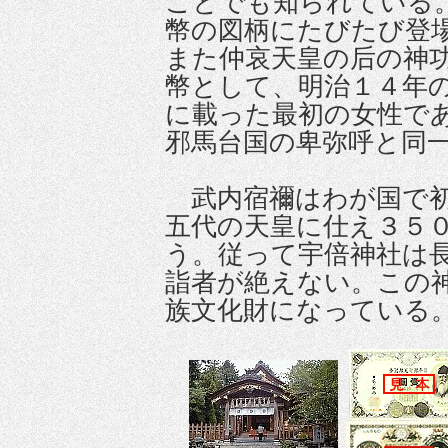
ことでも知られている
幣の図柄にたびたび登
また仲哀天皇の后の神
幣として、明治１４年
に載った最初の女性で
邪馬台国の卑弥呼と同
武内宿禰はわが国で初
五代の天皇に仕え３５
う。従って宇倍神社は
詣者が絶えない。この
族文化財になっている