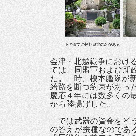
下の碑文に牧野忠篤の名がある
会津・北越戦争におけ
ては、同盟軍および新
た。一時、榎本艦隊が
給路を断つ約束があっ
慶応４年には数多くの
から陸揚げした。
では武器の資金をどう
の答えが蚕種なのであ