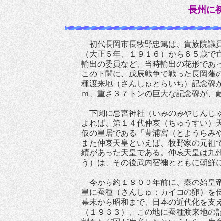
長州に
初代長岡市長牧野忠篤は、貴族院議員
（大正５年、１９１６）から６５歳で
輸出の委員など、当時輸出の花形であ
この下関に、戊辰戦争で戦った長岡藩
種渡来地（さんしゅとらいち）記念碑
ｍ、重さ３７トンの巨大な記念碑が、
下関に忌宮神社（いみのみやじんじゃ
よれば、第１４代仲哀（ちゅうすい）
仮の皇居である「豊浦宮（とようらみ
また仲哀天皇といえば、牧野家の元祖
績があった天皇である。仲哀天皇は九
う）は、その後武内宿禰とともに朝鮮
今から約１８００年前に、秦の始皇帝
皇に蚕種（さんしゅ：カイコの卵）を
幕末から昭和まで、日本の近代化を支
（１９３３）、この地に蚕種渡来地の