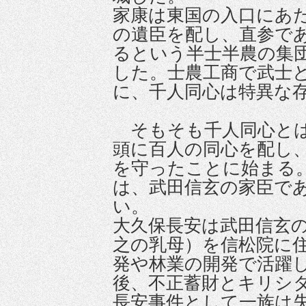
家康は東国の入口にあ
の遺臣を配し、直参で
るという半士半農の集
した。士農工商で武士
に、千人同心は特異な
そもそも千人同心とは
頭に百人の同心を配し
を守ったことに始まる
は、武田信玄の家臣で
い。
大久保長安は武田信玄
之の乳母）を信松院に
発や林業の開発で活躍
後、不正蓄財とキリシ
長安事件として一族は