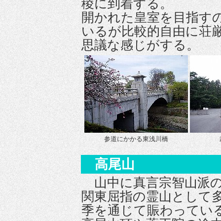
稜に到着する。
開かれた皇室を目指す
いるが比較的自由に荘
思議な感じがする。
参道にかかる東浅川橋
高尾山
山中に真言宗智山派の
関東屈指の霊山として
季を通じて賑わってい