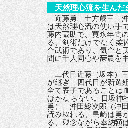
天然理心流を生んだ
近藤勇、土方歳三、沖
は天然理心流の使い手
藤内蔵助で、寛永年間
る。剣術だけでなく柔
合武術であり、気合と
間に千人同心や豪農を
二代目近藤（坂本）三
が継ぎ、四代目が新選
全て養子であることは
ほかならない。日坂神
勇）、沖田総次郎（沖
読み取れる。島崎は勇
る。残念ながら奉納額