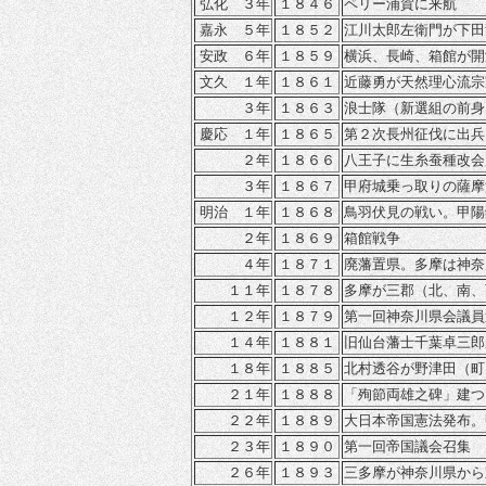
弘化 ３年
１８４６
ペリー浦賀に来航
嘉永 ５年
１８５２
江川太郎左衛門が下田
安政 ６年
１８５９
横浜、長崎、箱館が開
文久 １年
１８６１
近藤勇が天然理心流宗
３年
１８６３
浪士隊（新選組の前身
慶応 １年
１８６５
第２次長州征伐に出兵
２年
１８６６
八王子に生糸蚕種改会
３年
１８６７
甲府城乗っ取りの薩摩
明治 １年
１８６８
鳥羽伏見の戦い。甲陽
２年
１８６９
箱館戦争
４年
１８７１
廃藩置県。多摩は神奈
１１年
１８７８
多摩が
三郡（北、南、
１２年
１８７９
第一回神奈川県会議員
１４年
１８８１
旧仙台藩士千葉卓三郎
１８年
１８８５
北村透谷が野津田（町
２１年
１８８８
「殉節両雄之碑」建つ
２２年
１８８９
大日本帝国憲法発布。
２３年
１８９０
第一回帝国議会召集
２６年
１８９３
三多摩が神奈川県から