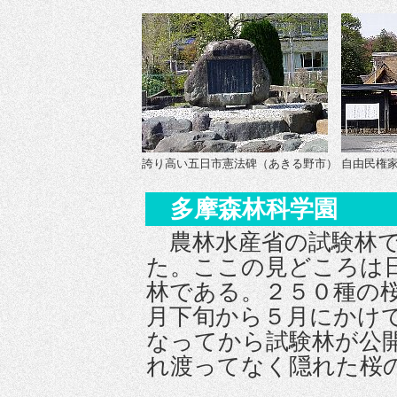
誇り高い五日市憲法碑（あきる野市）
自由民権
多摩森林科学園
農林水産省の試験林で
た。ここの見どころは
林である。２５０種の
月下旬から５月にかけ
なってから試験林が公
れ渡ってなく隠れた桜