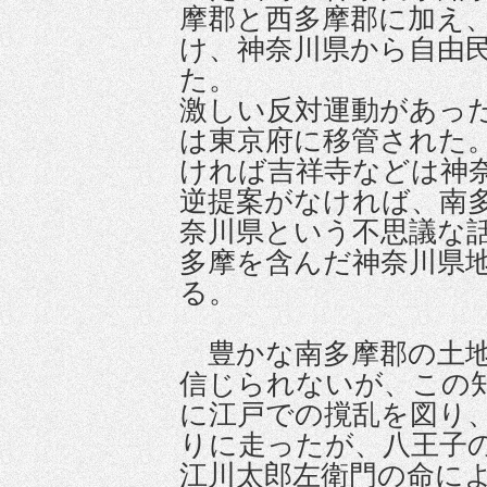
摩郡と西多摩郡に加え
け、神奈川県から自由
た。
激しい反対運動があっ
は東京府に移管された
ければ吉祥寺などは神
逆提案がなければ、南
奈川県という不思議な
多摩を含んだ神奈川県
る。
豊かな南多摩郡の土地
信じられないが、この
に江戸での撹乱を図り
りに走ったが、八王子
江川太郎左衛門の命に