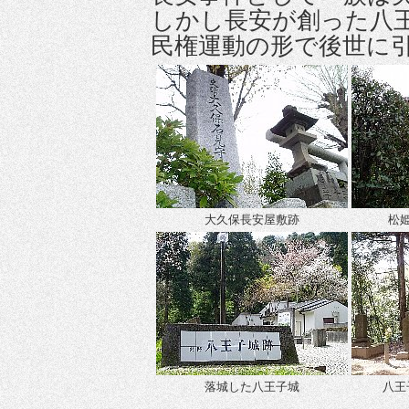
しかし長安が創った八
民権運動の形で後世に
大久保長安屋敷跡
松
落城した八王子城
八王