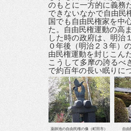
のもとに一方的に義務
できないなかで自由民
国でも自由民権家を中
た。自由民権運動の高
した時の政府は、明治
０年後（明治２３年）
由民権運動を封じこん
こうして多摩の誇るべ
で約百年の長い眠りに
薬師池の自由民権の像（町田市）
自由