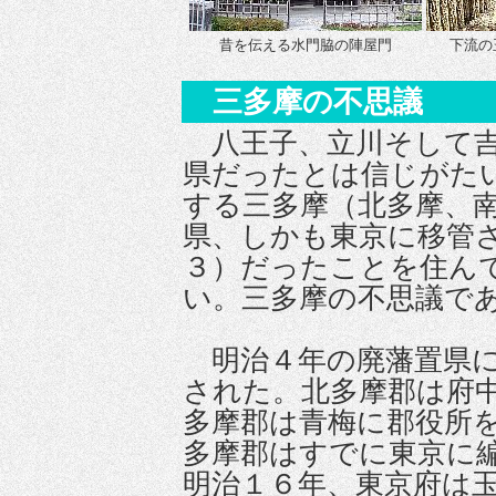
昔を伝える水門脇の陣屋門
下流の
三多摩の不思議
八王子、立川そして吉
県だったとは信じがた
する三多摩（北多摩、
県、しかも東京に移管
３）だったことを住ん
い。三多摩の不思議で
明治４年の廃藩置県に
された。北多摩郡は府
多摩郡は青梅に郡役所
多摩郡はすでに東京に
明治１６年、東京府は