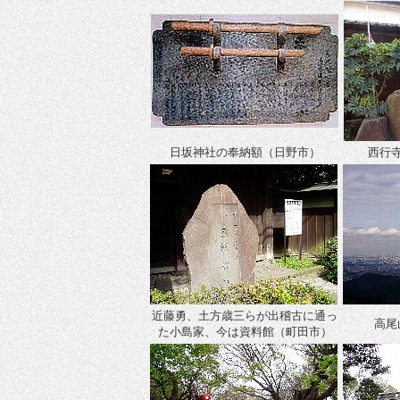
日坂神社の奉納額（日野市）
西行
近藤勇、土方歳三らが出稽古に通っ
高尾
た小島家、今は資料館（町田市）