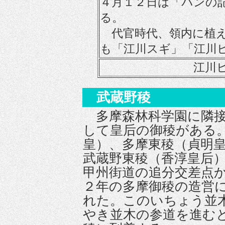
４月１２日は「パンの
る。
代官時代、領内に植え
も「江川スギ」「江川
江川
武蔵野稜
多摩森林科学園に隣接
して皇后の御稜がある
皇）、多摩東稜（貞明
武蔵野東稜（香淳皇后
甲州街道の追分交差点
２年の多摩御稜の造営
れた。このいちょう並
やき並木の参道を進む