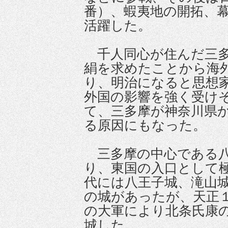
番）、蝦夷地の開拓、
活躍した。
千人同心が住んだ三多
絹を求めたことから海
り、明治になると思想
外国の影響を強く受け
て、三多摩が神奈川県
る原因にもなった。
三多摩の中心である八
り、東国の入口として
代には八王子城、滝山
の城があったが、天正
の大軍により北条氏康
城した。