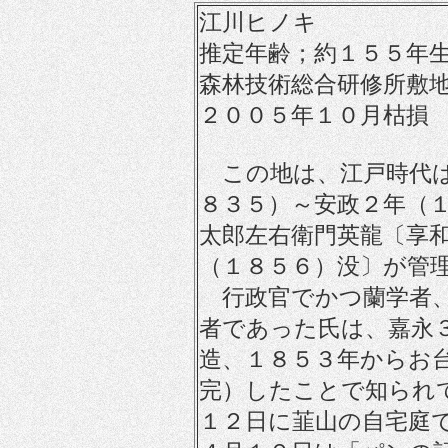
江川ヒノキ
推定年齢；約１５５年
森林技術総合研修所敷
２００５年１０月枯損
この地は、江戸時代は
８３５）～安政２年（
太郎左右衛門英龍〔享
（１８５６）没〕が管
行政官でかつ蘭学者、
者であった氏は、嘉永
造、１８５３年からお
完）したことで知られ
１２日に韮山の自宅庭