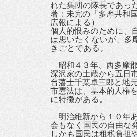
れた集団の隊長であっ
著：未完の「多摩共和
広報による）
個人的恨みのために、
は思いたくないが、多
きごとである。
昭和４３年、西多摩郡
深沢家の土蔵から五日
台藩士千葉卓三郎と地
市憲法は、基本的人権
に特徴がある。
明治維新から１０年あ
会もなく国民の自由な
しかも国民は租税負担