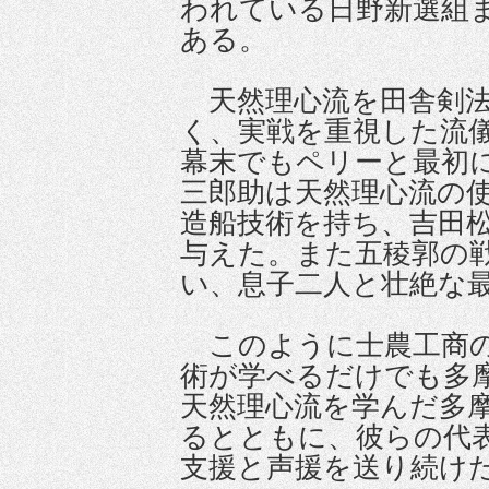
われている日野新選組
ある。
天然理心流を田舎剣法
く、実戦を重視した流
幕末でもペリーと最初
三郎助は天然理心流の
造船技術を持ち、吉田
与えた。また五稜郭の
い、息子二人と壮絶な
このように士農工商の
術が学べるだけでも多
天然理心流を学んだ多
るとともに、彼らの代
支援と声援を送り続け