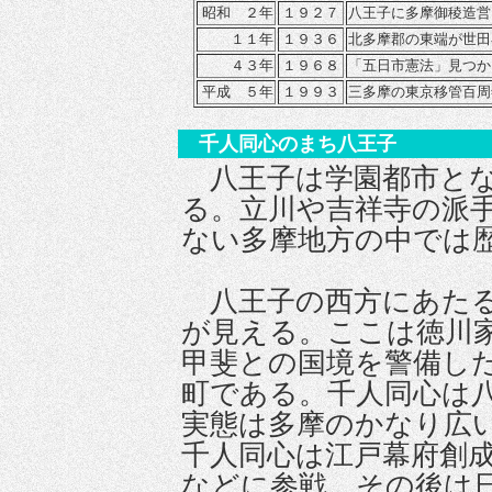
昭和
２年
１９２７
八王子に多摩御稜造営
１１年
１９３６
北多摩郡の東端が世田
４３年
１９６８
「五日市憲法」見つか
平成 ５年
１９９３
三多摩の東京移管百周
千人同心のまち八王子
八王子は学園都市とな
る。立川や吉祥寺の派
ない多摩地方の中では
八王子の西方にあたる
が見える。ここは徳川
甲斐との国境を警備し
町である。千人同心は
実態は多摩のかなり広
千人同心は江戸幕府創
などに参戦、その後は