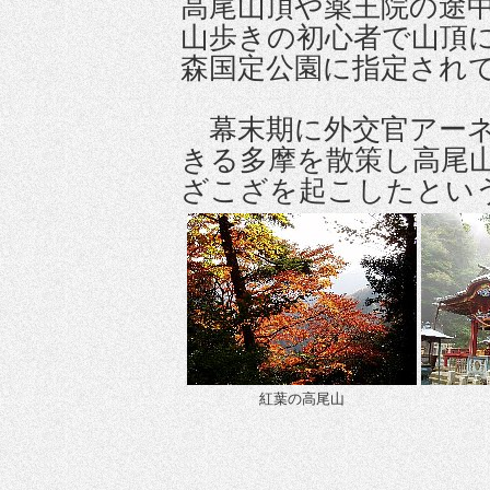
高尾山頂や薬王院の途
山歩きの初心者で山頂
森国定公園に指定され
幕末期に外交官アーネ
きる多摩を散策し高尾
ざこざを起こしたとい
紅葉の高尾山