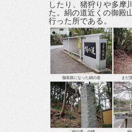
したり、猪狩りや多摩
た。絹の道近くの御殿
行った所である。
舗装路になった絹の道
まだ
「絹の道」の碑
絹