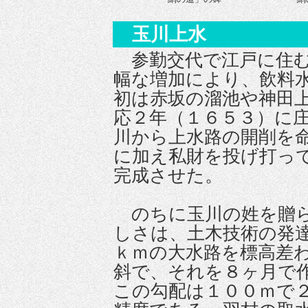
玉川上水
参勤交代で江戸に住む
幅な増加により、飲料
初は赤坂の溜池や神田
応２年（１６５３）に
川から上水路の開削を
に加え私財を投げ打っ
完成させた。
のちに玉川の姓を贈ら
しさは、土木技術の発
ｋｍの大水路を標高差
斜で、それを８ヶ月で
この勾配は１００ｍで