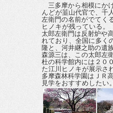
三多摩から相模にかけ
んどが韮山代官で、千
左衛門の名前がでてく
ヒノキが残っている。
太郎左衛門は反射炉や
れており、全国に多く
隆と、河井継之助の遺
森源三は、この太郎左
杜の科学館内には２０
た江川ヒノキが展示さ
多摩森林科学園はＪＲ
見学をおすすめしたい