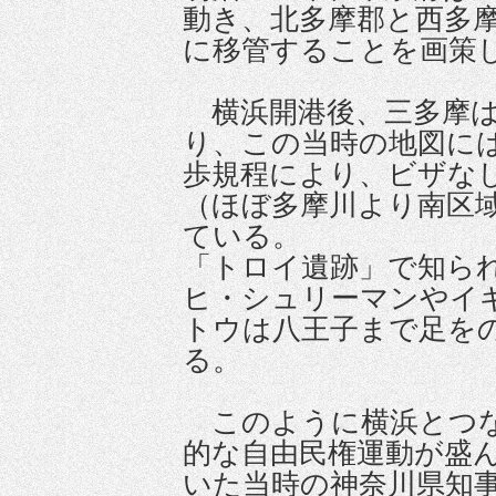
動き、北多摩郡と西多
に移管することを画策
横浜開港後、三多摩は
り、この当時の地図に
歩規程により、ビザな
（ほぼ多摩川より南区
ている。
「トロイ遺跡」で知ら
ヒ・シュリーマンやイ
トウは八王子まで足を
る。
このように横浜とつな
的な自由民権運動が盛
いた当時の神奈川県知