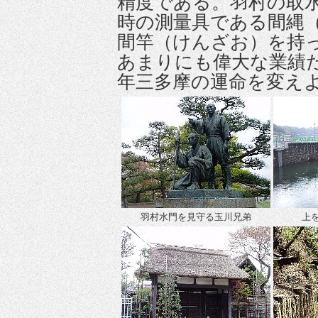
精度である。羽村の取
時の測量具である間縄
間竿（けんざお）を持
あまりにも偉大な業績
年三多摩の運命を変え
羽村水門を見守る玉川兄弟
上