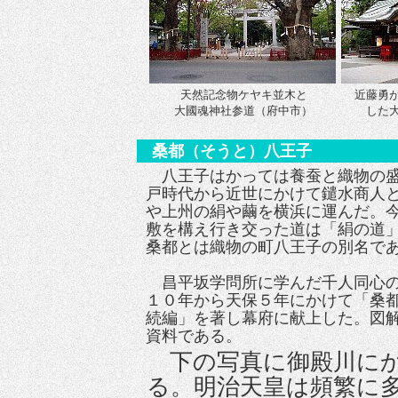
天然記念物ケヤキ並木と
近藤勇
大
國
魂神社参道（府中市）
した
桑都（そうと）八王子
八王子はかっては養蚕と織物の盛
戸時代から近世にかけて鑓水商人
や上州の絹や繭を横浜に運んだ。
敷を構え行き交った道は「絹の道
桑都とは織物の町八王子の別名で
昌平坂学問所に学んだ千人同心
１０年から天保５年にかけて「桑
続編」を著し幕府に献上した。図
資料である。
下の写真に御殿川にか
る。明治天皇は頻繁に