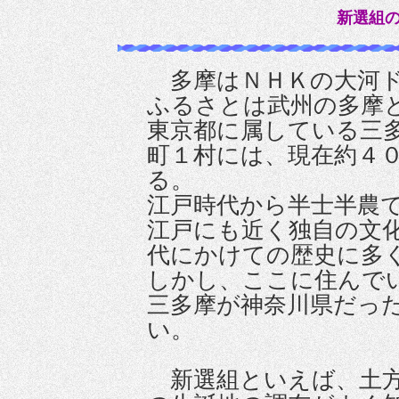
新選組の
多摩はＮＨＫの大河ド
ふるさとは武州の多摩
東京都に属している三
町１村には、現在約４
る。
江戸時代から半士半農
江戸にも近く独自の文
代にかけての歴史に多
しかし、ここに住んで
三多摩が神奈川県だっ
い。
新選組といえば、土方