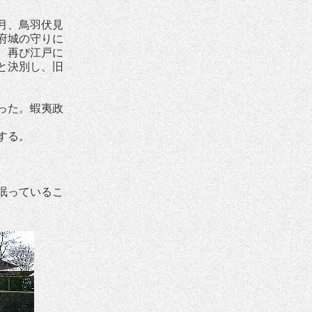
月、鳥羽伏見
府城の守りに
。再び江戸に
と決別し、旧
った。蝦夷政
する。
眠っているこ