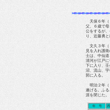
天保６年（１
父、６歳で母
公をするが、
り、近藤勇と
文久３年（１
見を入れ護衛
士は、中仙道
清河が江戸に
下に入り、壬
沼、流山、宇
郭に入る。
明治２年（１
遂げる。ふる
涯を閉じた。
年 号