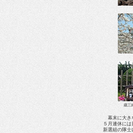
歳三
幕末に大きな
５月連休には
新選組の隊士