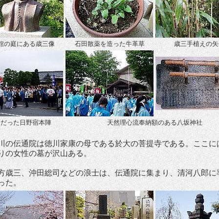
館の庭にある歳三像
石田散薬を造った牛革草
歳三手植えの矢
場だった日野宿本陣
天然理心流奉納額のある八坂神社
の伝通院は徳川家康の母である於大の菩提寺である。ここに
りの女性の墓が沢山ある。
歳三、沖田総司などの浪士は、伝通院に集まり、清河八郎に
った。