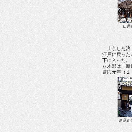
伝通
上京した浪士
江戸に戻った
下に入った。
八木邸は「新
慶応元年（１
新選組