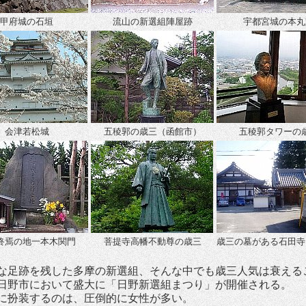
甲府城の石垣
流山の新選組陣屋跡
宇都宮城の本丸
会津若松城
五稜郭の歳三（函館市）
五稜郭タワーの
終焉の地一本木関門
菩提寺高幡不動尊の歳三
歳三の墓がある石田寺
足跡を残した多摩の新選組、そんな中でも歳三人気は衰える
日野市において盛大に「日野新選組まつり」が開催される。
に扮装するのは、圧倒的に女性が多い。