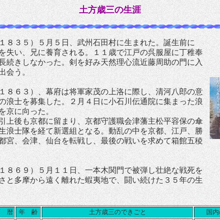
土方歳三の生涯
８３５）５月５日、武州石田村に生まれた。誕生前に
を失い、兄に養育される。１１歳で江戸の呉服屋に丁稚奉
長続きしなかった。剣を好み天然理心流近藤周助の門に入
出会う。
８６３）、幕府は将軍家茂の上洛に際し、清河八郎の意
の浪士を募集した。２月４日に小石川伝通院に集まった浪
を京に向った。
引上後も京都に留まり、京都守護職会津藩主松平容保の傘
生浪士隊を経て新選組となる。動乱の中を京都、江戸、勝
都宮、会津、仙台を転戦し、最後の戦いを求めて箱館五稜
８６９）５月１１日、一本木関門で被弾し壮絶な戦死を
さと多摩から遠く離れた蝦夷地で、闘い続けた３５年の生
西 暦
年 齢
土方歳三のできごと
国内