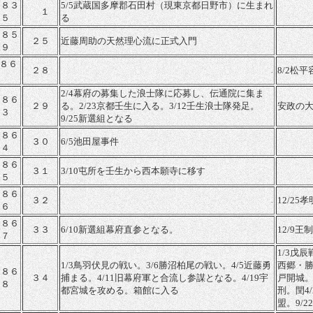
１８３
5/5武蔵国多摩郡石田村（現東京都日野市）に生まれ
１
５
る
１８５
２５
近藤周助の天然理心流に正式入門
９
８６
２８
8/2松
.
2/4幕府の募集した浪士隊に応募し、伝通院に集ま
１８６
２９
る。2/23京都壬生に入る。3/12壬生浪士隊発足。
安政の
３
9/25新選組となる
１８６
３０
6/5池田屋事件
４
１８６
３１
3/10屯所を壬生から西本願寺に移す
５
１８６
３２
12/25
.
６
１８６
３３
6/10新選組幕府直参となる。
12/9王
７
1/3戊辰
1/3鳥羽伏見の戦い。3/6勝沼柏尾の戦い。4/5近藤勇
西郷・勝
１８６
３４
捕まる。4/11旧幕府軍と合流し参謀となる。4/19宇
戸開城。
８
都宮城を攻める。箱館に入る
刑。閏4
盟。9/