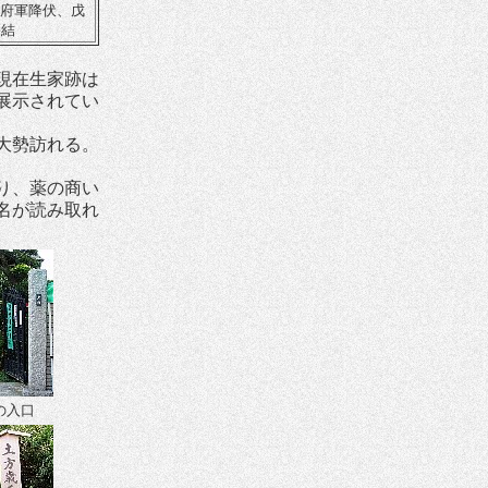
旧幕府軍降伏、戊
終結
現在生家跡は
展示されてい
大勢訪れる。
り、薬の商い
名が読み取れ
の入口