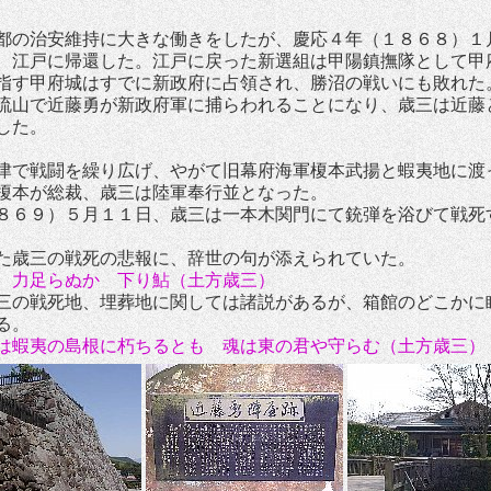
の治安維持に大きな働きをしたが、慶応４年（１８６８）１
、江戸に帰還した。江戸に戻った新選組は甲陽鎮撫隊として甲
指す甲府城はすでに新政府に占領され、勝沼の戦いにも敗れた
流山で近藤勇が新政府軍に捕らわれることになり、歳三は近藤
した。
で戦闘を繰り広げ、やがて旧幕府海軍榎本武揚と蝦夷地に渡
榎本が総裁、歳三は陸軍奉行並となった。
８６９）５月１１日、歳三は一本木関門にて銃弾を浴びて戦死
歳三の戦死の悲報に、辞世の句が添えられていた。
力足らぬか 下り鮎（土方歳三）
の戦死地、埋葬地に関しては諸説があるが、箱館のどこかに
る。
は蝦夷の島根に朽ちるとも 魂は東の君や守らむ（土方歳三）