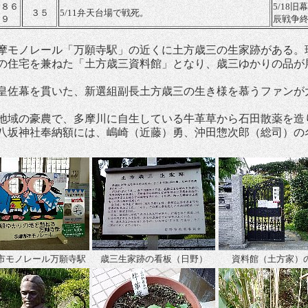
１８６
5/18
３５
5/11弁天台場で戦死。
９
辰戦争
モノレール「万願寺駅」の近くに土方歳三の生家跡がある。
の住宅を兼ねた「土方歳三資料館」となり、歳三ゆかりの品が
皇佐幕を貫いた、新選組副長土方歳三の生き様を慕うファンが
地域の豪農で、多摩川に自生している牛革草から石田散薬を造
八坂神社奉納額には、嶋崎（近藤）勇、沖田惣次郎（総司）の
市モノレール万願寺駅
歳三生家跡の看板（日野）
資料館（土方家）