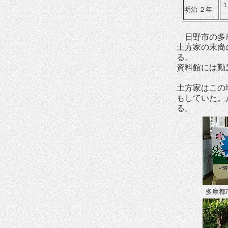
明治 ２年
日野市の多摩
土方家の末裔
る。
資料館には勤
土方家はこの
もしていた。
る。
多摩都