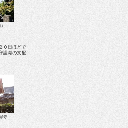
院）
２０日ほどで
守護職の支配
願寺