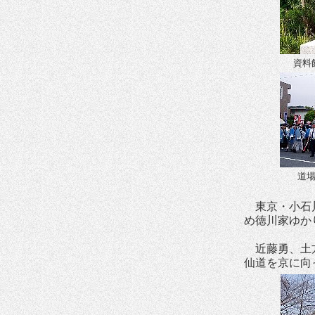
資料
道
東京・小石川
め徳川家ゆか
近藤勇、土方
仙道を京に向