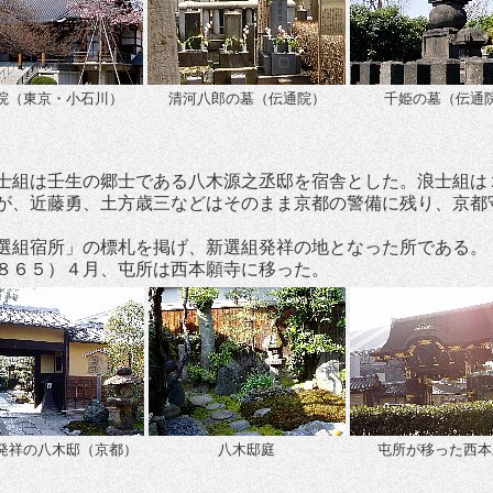
院（東京・小石川）
清河八郎の墓（伝通院）
千姫の墓（伝通
組は壬生の郷士である八木源之丞邸を宿舎とした。浪士組は
が、近藤勇、土方歳三などはそのまま京都の警備に残り、京都
選組宿所」の標札を掲げ、新選組発祥の地となった所である。
８６５）４月、屯所は西本願寺に移った。
発祥の八木邸（京都）
八木邸庭
屯所が移った西本