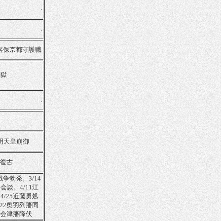
.
.
平容保京都守護職
大獄
.
.
孝明天皇崩御
制復古
戦争勃発。3/14
会談。4/11江
4/25近藤勇処
/22奥羽列藩同
22会津藩降伏