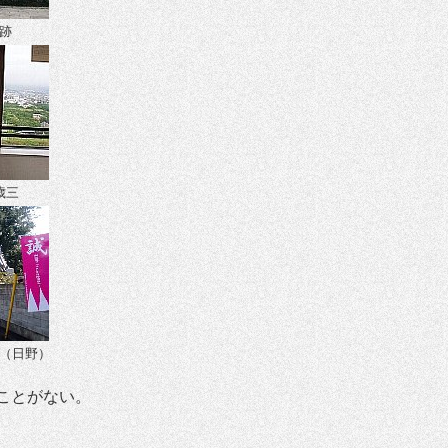
跡
歳三
（日野）
ことがない。