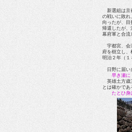
新選組は京都
の戦いに敗れ
向ったが、目
帰還したが、
幕府軍と合流
宇都宮、会津
府を樹立し、
明治２年（１
日野に届いた
早き瀬に 
英雄土方歳三
とは確かであ
たとひ身