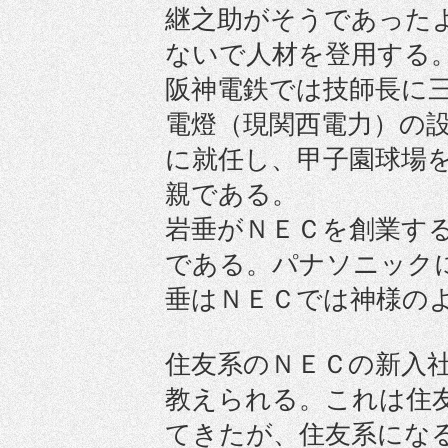
継之助がそうであった
ないで人材を登用する
阪神電鉄では技師長に
電燈（現関西電力）の
に就任し、甲子園球場
親である。
岩垂がＮＥＣを創業す
である。パナソニック
垂はＮＥＣでは神様の
住友系のＮＥＣの新入
教えられる。これは住
てきたが、住友系にな