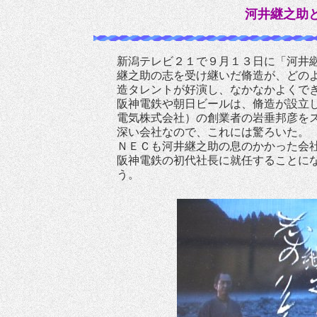
河井継之助
新潟テレビ２１で９月１３日に「河井
継之助の志を受け継いだ脩造が、どの
造タレントが好演し、なかなかよくで
阪神電鉄や朝日ビールは、脩造が設立
電気株式会社）の創業者の岩垂邦彦を
深い会社なので、これには驚ろいた。
ＮＥＣも河井継之助の息のかかった会
阪神電鉄の初代社長に就任することに
う。