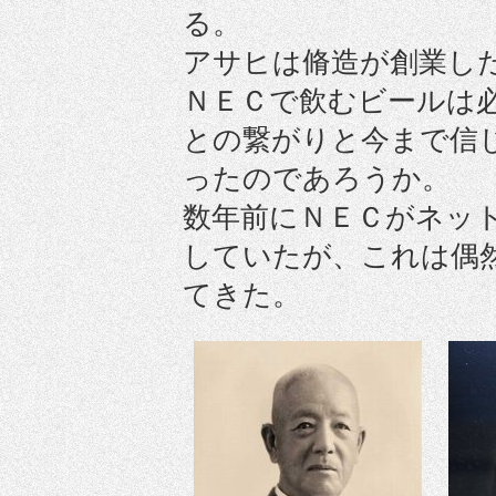
る。
アサヒは脩造が創業し
ＮＥＣで飲むビールは
との繋がりと今まで信
ったのであろうか。
数年前にＮＥＣがネッ
していたが、これは偶
てきた。