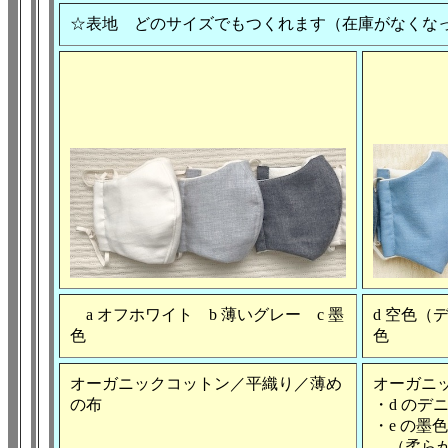
☆表地 どのサイズでもつくれます（在庫がなくな
a オフホワイト b 薄いグレー c 墨
d 空色（
色
色
オーガニックコットン／平織り／薄め
オーガニ
の布
・d のデ
・e の墨
（柔らか