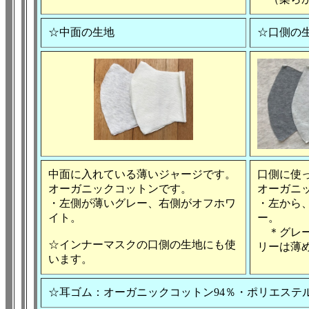
☆中面の生地
☆口側の
中面に入れている薄いジャージです。
口側に使
オーガニックコットンです。
オーガニ
・左側が薄いグレー、右側がオフホワ
・左から
イト。
ー。
＊グレー
☆インナーマスクの口側の生地にも使
リーは薄
います。
☆耳ゴム：オーガニックコットン94％・ポリエステ