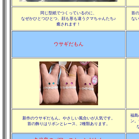
同じ型紙でつくっているのに、
首
なぜかひとつひとつ、顔も形も違うクマちゃんたち♪
な
癒されます！
ウサギだもん
福島
新作のウサギだもん。やさしい風合いが人気です。
ン。
首の飾りはリボンとレース、2種類あります。