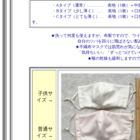
・Aタイプ（通常）………… 表地（1枚）＋中
・Bタイプ（少し薄く）…… 表地（1枚）＋口側（
・Cタイプ（とても薄く）… 表地（1枚）＋口側（
す。
★洗って何度も使えますが、布製ですので、ウ
自分のツバを回りに飛ばさない配
★不織布マスクでは肌荒れが気に
「気持ちいい」「ずっとつけてい
★喉の乾燥も緩和しますの
子供サ
イズ →
普通サ
イズ →