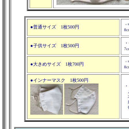
・
●普通サイズ 1枚500円
8
・
●子供サイズ 1枚500円
7
・
●大きめサイズ 1枚700円
8
●インナーマスク 1枚500円
・
と
不
肌
使