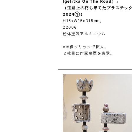
Igelitka On The Road）」
（道路上の朽ち果てたプラスチッ
2024①）
H15xW15xD15cm,
2200€
粉体塗装アルミニウム
※画像クリックで拡大。
２枚目に作家略歴を表示。