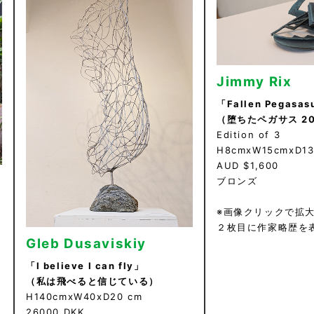
Jimmy Rix
「Fallen Pegasas
（堕ちたペガサス 20
Edition of 3
H8cmxW15cmxD1
AUD $1,600
ブロンズ
※画像クリックで拡
２枚目に作家略歴を
Gleb Dusaviskiy
「I believe I can fly」
（私は飛べると信じている）
H140cmxW40xD20 cm
26000 DKK