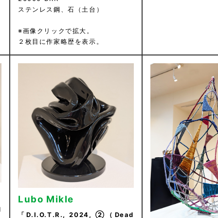
ステンレス鋼、石（土台）
※画像クリックで拡大。
２枚目に作家略歴を表示。
Lubo Mikle
d
「D.I.O.T.R., 2024, ②（Dead