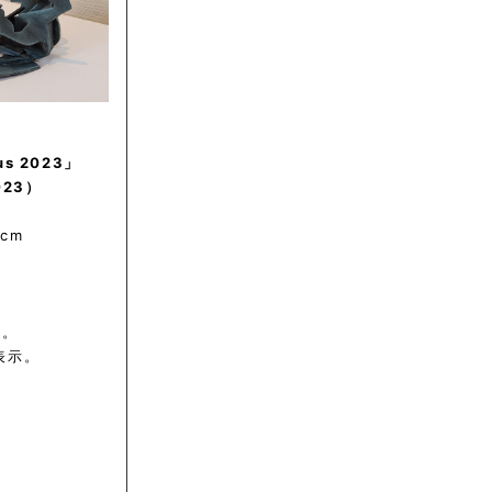
us 2023」
23）
3cm
大。
表示。