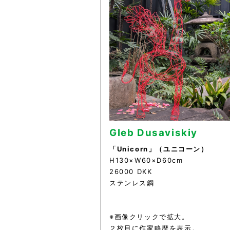
Gleb Dusaviskiy
「Unicorn」（ユニコーン）
H130×W60×D60cm
26000 DKK
ステンレス鋼
※画像クリックで拡大。
２枚目に作家略歴を表示。