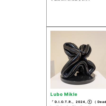
Lubo Mikle
「D.I.O.T.R., 2024,①（Dea