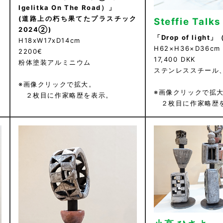
Igelitka On The Road）」
ク
(道路上の朽ち果てたプラスチック
Steffie Talks
2024②)
「Drop of ligh
H18xW17xD14cm
H62×H36×D36cm
2200€
17,400 DKK
粉体塗装アルミニウム
ステンレススチール
※画像クリックで拡大。
※画像クリックで拡
２枚目に作家略歴を表示。
２枚目に作家略歴