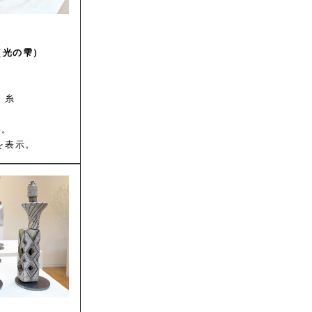
t」（光の雫）
、糸
大。
を表示。