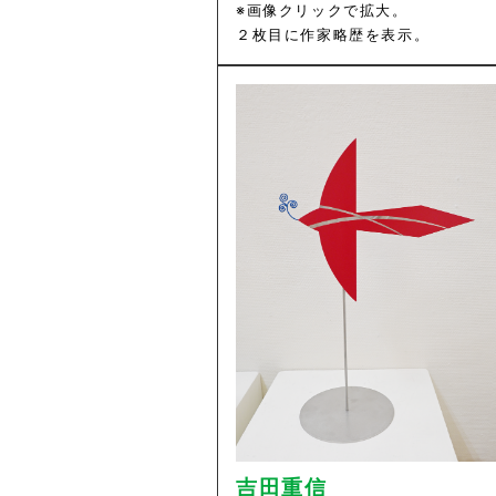
※画像クリックで拡大。
２枚目に作家略歴を表示。
吉田重信