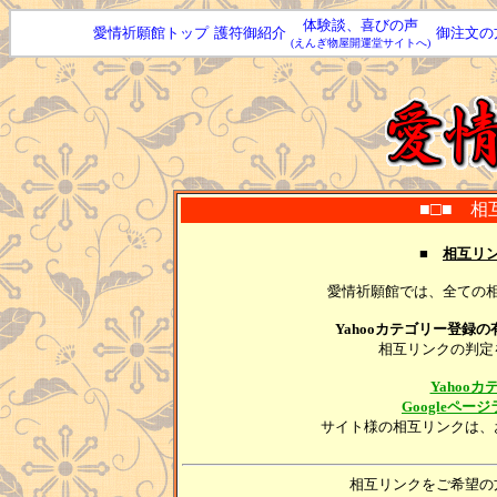
体験談、喜びの声
愛情祈願館トップ
護符御紹介
御注文の
(えんぎ物屋開運堂サイトへ)
■□■ 相
■
相互リ
愛情祈願館では、全ての
Yahooカテゴリー登録の
相互リンクの判定
Yahoo
Googleペ
サイト様の相互リンクは、
相互リンクをご希望の