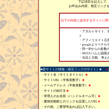
下記項目を記入し
お申込み内容、相互リンク
以下の内容に該当するサイトに関
・アダルトサイト、
ト
・アフィリエイト広
・googleよりペナ
・同一IPからの多数
・SEOスパムと認識
・当店と主観、考え
■貴サイトの情報（相互リンクのサイト）■
★
・サイト名（サイトタイトル）
★
・サイトURL（半角英数字）
★
・メールアドレス（半角英数字）
★
・サイトの紹介文
★
・管理人のお名前（ハンドルネーム可）
★
・愛情祈願館とのリンクを設置したURL
★
・その他、ご要望等あれば記入下さい。