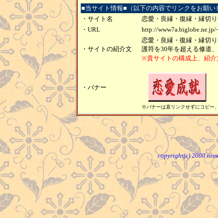
■当サイト情報■（以下の内容でリンクをお願い
・サイト名
恋愛・良縁・復縁・縁切り
・URL
http://www7a.biglobe.ne.jp
恋愛・良縁・復縁・縁切り
・サイトの紹介文
護符を30年を超える修道
※貴サイトの構成上、紹介
・バナー
※バナーは直リンクせずにコピー
copyright(c) 2000 niss