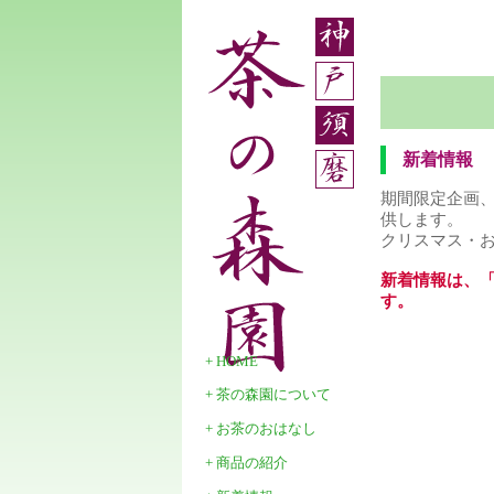
新着情報
期間限定企画
供します。
クリスマス・
新着情報は、
す。
+ HOME
+ 茶の森園について
+ お茶のおはなし
+ 商品の紹介