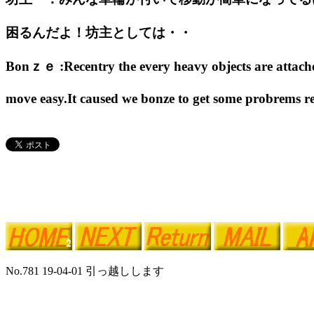
困るんだよ！坊主としては・・
Bonｚｅ :Recentry the every heavy objects are attache
move easy.It caused we bonze to get some probrems re
No.781 19-04-01 引っ越しします