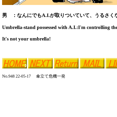
男 ：なんにでもA.I.が取りついていて、うるさく
Umbrella-stand possessed with A.I.:I'm controlling th
It's not your umbrella!
No.948 22-05-17 傘立て危機一発