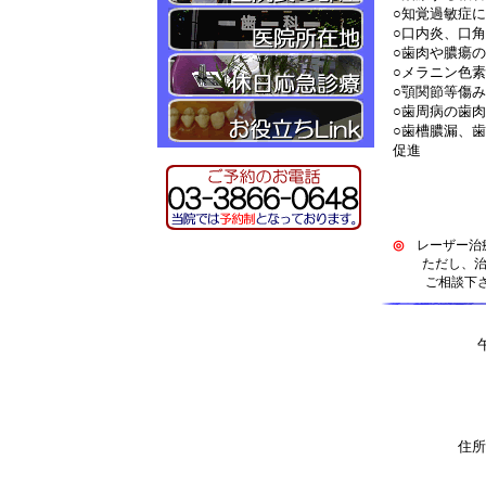
○知覚過敏症
○口内炎、口
○歯肉や膿瘍
○メラニン色
○顎関節等傷
○歯周病の歯
○歯槽膿漏、
促進
◎
レーザー治療
ただし、治療
ご相談下さ
午
住所