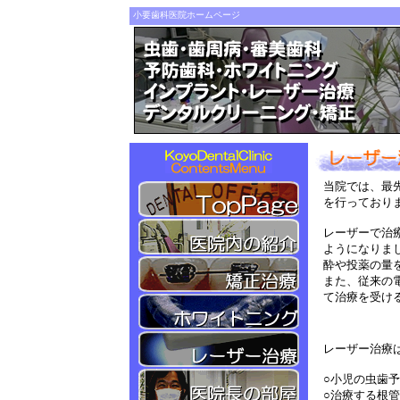
小要歯科医院ホームページ
当院では、最
を行っており
レーザーで治
ようになりま
酔や投薬の量
また、従来の
て治療を受け
レーザー治療
○小児の虫歯
○治療する根