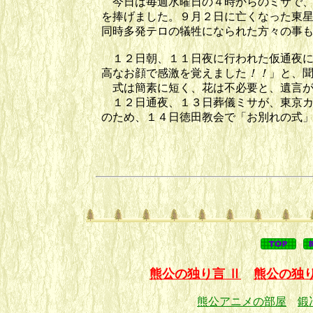
今日は毎週水曜日の４時からのミサで、
を捧げました。９月２日に亡くなった東
同時多発テロの犠牲になられた方々の事
１２日朝、１１日夜に行われた仮通夜に
高なお顔で感激を覚えました
！！
」と、
式は簡素に短く、花は不必要と、遺言が
１２日通夜、１３日葬儀ミサが、東京カ
のため、１４日徳田教会で「お別れの式
熊公の独り言 Ⅱ
熊公の独り
熊公アニメの部屋
鍛