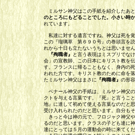
ミルサン神父はこの手紙を紹介したあと
の
ところにもどることでした。小さい時
れています。
私達に対する遺言ですね。神父は死を覚
この『瑠璃草 第６９０号』の巻頭言を
れから十日も立たないうちとは思いませ
『殉職者』
と言う表現はミスプリでな
会」の宣教師、この日本にキリスト教を
す。フランスに帰ることもなく、身内の
われた方です。キリスト教のために命を
たミルサン神父はまさに
『殉職者』
の形
ベナール神父の手紙は、ミルサン神父の
クトを与える言葉です。『死』と言うこ
地』に達して初めて使える言葉なのだと
受け入れられたのだと思います。自分も
きっと今は神の元で、フロジャク神父や
るのだと思います。クラスの子ども達に
達にとっては５月の運動会の時に来てく