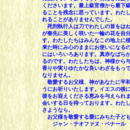
くださいます。最上級官僚から最下
ることを残念に思っています。わた
れることがありませんでした。
死刑執行人は刀でわたしの首をはね
が春先に美しく咲いた一輪の花を自
す。わたしたちはみんなこの地上に
来た時にみ心のままにお使いになる
にはいろいろあります。真赤なばら
るのです。わたしたちは、神様から
香りや実りゆたかな良いわざをもっ
なりません。
敬愛するお父様、神があなたに平和
うにお祈りいたします。イエスの後
後をお迎えくださる恵みを与えられ
会いする日を待っております。わた
さようなら。
お父様を敬愛する愛にみちた子ど
ジャン・テオファヌ・ベナール