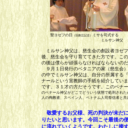
聖ヨゼフの日
ミサを司式す
（旧創立記念）
ミルサン神父 ２００２
ミルサン神父は、慈生会の創設者ヨゼフ
後、慈生会を守り育ててきた方です。こ
の後は僕らが頑張らなければならないの
９月１日発行のベタニアの家（慈生会）
の中でミルサン神父は、自分の所属する
ナールという宣教師の手紙を紹介してい
です。３１才の方だそうです。このベナ
のベナール神父がどこでどういう状態で処刑さ
れた
人の殉教者、スペイン人、ベトナム人司祭信者と共
敬愛するお父様、死の判決が未だに
りたいと思います。今回こそ最後の
に流れていくようです。わたしに接