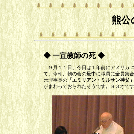
熊公
◆ 一宣教師の死 ◆
９月１１日、今日は１年前にアメリカ 
て、今朝、朝の会の最中に職員に全員集
元理事長の
「エミリ
アン・ミルサン神父
がまわっておられたそうです。８３才で