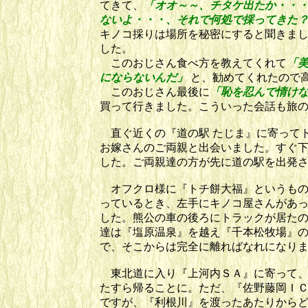
てきて、
「オオ～～、チタケ出たか・・
ないよ・・・、それで何処で採ってきた
キノコ採りは場所を秘密にすると聞きま
した。
このおじさん食べ方を教えてくれて
「
にな
らないんだ」
と、勧めてくれたので
このおじさん最後に
「恥を忍んで情け
買って行きました。こういった会話も旅
直ぐ近くの『道の駅 たじま』に寄って
お嫁さんのご両親と出会いました。すぐ
した。ご両親達の方が先に道の駅を出発
オフクロ様に『トチ餅大福』というもの
っているとき、左手にキノコ屋さんがあ
した。熊公の車の後ろにトラックが居た
達は『塩原温泉』を越え『千本松牧場』の
で、そこからは完全に離ればなれになり
東北道に入り『上河内ＳＡ』に寄って、
たすら帰ることに。ただ、『佐野藤岡Ｉ
ですが、『利根川』を渡ったあたりから