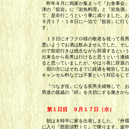
昨年８月に両家が集まって『お食事会』
津の『舘岩』に『岩魚料理』と『岩魚酒
て、是非行こうという事に成りました。
９月１７・１８日に一泊で『舘岩』に行
す。
１５日にオフクロ様の敬老を祝って長男
悪いようでお酒は飲みませんでした。そ
ので舘岩行きは残念ながら辞退するとい
出来るから長男は行けると思うという連
ると思っていましたが、やはり夜に辞退
宿の方にはそれまでに経過を報告してお
キャンセル料などは不要という対応をし
『つなぎ役』になる長男夫婦無しで、お
男達の親戚の『絆』を大切にする働きか
第１日目 ９月１７日（水）
朝は８時半に家を出発しました。『外環
に入り『西那須野ＩＣ』で降ります。途