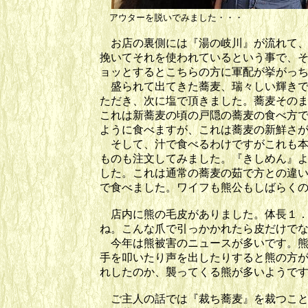
アウターを脱いで
お店の裏側には『湯の岐川』が流れて、
挽いてそれを使われているという事で、
ョッとするとこちらの方に軍配が挙がっ
盛られて出てきた蕎麦、瑞々しい輝きで
ただき、次に塩で頂きました。蕎麦その
これは新蕎麦の頃の戸隠の蕎麦の食べ方
ように食べますが、これは蕎麦の新鮮さ
そして、汁で食べるわけですがこれも本
ものも注文してみました。『きしめん』
した。これは通常の蕎麦の茹で方との違
で食べました。ワイフも熊公もしばらく
店内に熊の毛皮がありました。体長１．
ね。こんな爪で引っかかれたら皮だけで
今年は熊被害のニュースが多いです。熊
手を叩いたり声を出したりすると熊の方
れしたのか、襲ってくる熊が多いようで
ご主人の話では『裁ち蕎麦』を裁つこと