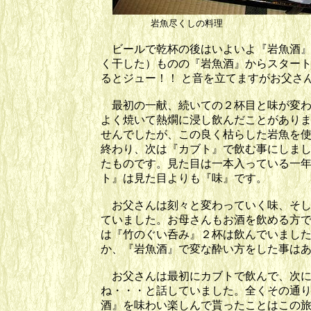
岩魚尽くしの料
ビールで乾杯の後はいよいよ『岩魚酒』
く干した）ものの『岩魚酒』からスター
るとジュー！！ と音を立てますがお父さ
最初の一献、続いての２杯目と味が変わ
よく焼いて熱燗に浸し飲んだことがあり
せんでしたが、この良く枯らした岩魚を
終わり、次は『カブト』で飲む事にしま
たものです。見た目は一本入っている一
ト』は見た目よりも『味』です。
お父さんは刻々と変わっていく味、そし
ていました。お母さんもお酒を飲める方
は『竹のぐい呑み』２杯は飲んでいまし
か、『岩魚酒』で変な酔い方をした事は
お父さんは最初にカブトで飲んで、次に
ね・・・と話していました。全くその通
酒』を味わい楽しんで貰ったことはこの