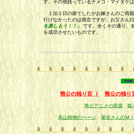
す。その他残っているナメコ・マイタケ
１泊２日の旅でしたがお嫁さんのご両親
行けなかったのは残念ですが、お父さん
を楽しも
う！！」
です。全くその通り、
を成功させたいものです。
熊公の独り言 Ⅰ
熊公の独り
熊公アニメの部屋
鍛
高山植物のページ
菊谷さんのＭ