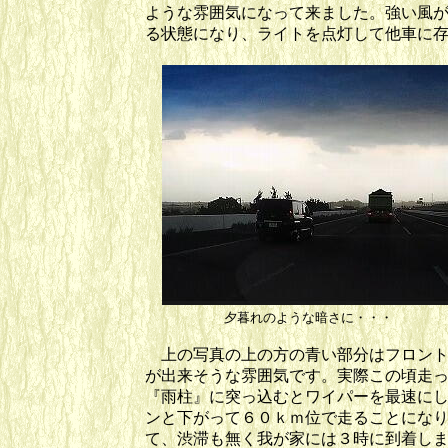
ような雰囲気になって来ました。強い風
る状態になり、ライトを点灯して他車に
夕暮れのような暗さに・・
上の写真の上の方の青い部分はフロント
が出来そうな雰囲気です。実際この頃走
『雨柱』に突っ込むとワイパーを最速に
ンと下がって６０ｋｍ位で走ることにな
て、渋滞も無く我が家には３時に到着し