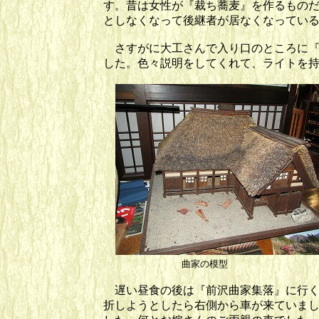
す。昔は女性が『裁ち蕎麦』を作るもの
としなくなって後継者が居なくなってい
さすがに大工さんで入り口のところに『
した。色々説明をしてくれて、ライトを
曲家の模型 裁ち蕎
遅い昼食の後は『前沢曲家集落』に行く
折しようとしたら右側から車が来ていま