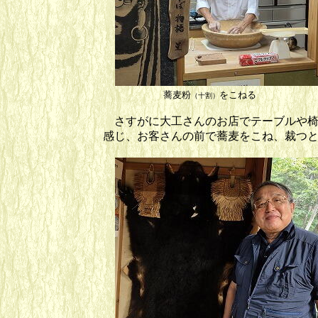
蕎麦粉
をこねる 
（十割）
さすがに大工さんのお店でテーブルや椅
感じ、お客さんの前で蕎麦をこね、裁つ