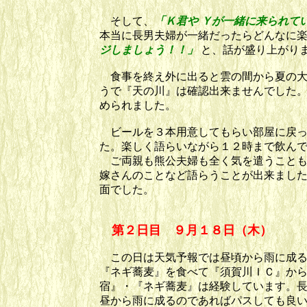
そして、
「Ｋ君や Ｙが一緒に来られて
本当に長男夫婦が一緒だったらどんなに
ジしましょ
う！！」
と、話が盛り上がり
食事を終え外に出ると雲の間から夏の大
うで『天の川』は確認出来ませんでした
められました。
ビールを３本用意してもらい部屋に戻っ
た。楽しく語らいながら１２時まで飲ん
ご両親も熊公夫婦も全く気を遣うことも
嫁さんのことなど語らうことが出来まし
面でした。
第２日目 ９月１８日（木）
この日は天気予報では昼頃から雨に成る
『ネギ蕎麦』を食べて『須賀川ＩＣ』か
宿』・『ネギ蕎麦』は経験しています。
昼から雨に成るのであればパスしても良