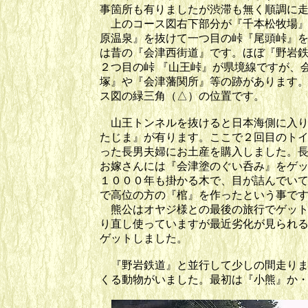
事箇所も有りましたが渋滞も無く順調に
上のコース図右下部分が『千本松牧場』
原温泉』を抜けて一つ目の峠『尾頭峠』
は昔の『会津西街道』です。ほぼ『野岩
２つ目の峠 『山王峠』が県境線ですが、
塚』や『会津藩関所』等の跡があります
ス図の緑三角（△）の位置です。
山王トンネルを抜けると日本海側に入り
たじま』が有ります。ここで２回目のト
った長男夫婦にお土産を購入しました。
お嫁さんには『会津塗のぐい呑み』をゲ
１０００年も掛かる木で、目が詰んでい
で高位の方の『棺』を作ったという事で
熊公はオヤジ様との最後の旅行でゲット
り直し使っていますが最近劣化が見られ
ゲットしました。
『野岩鉄道』と並行して少しの間走りま
くる動物がいました。最初は『小熊』か