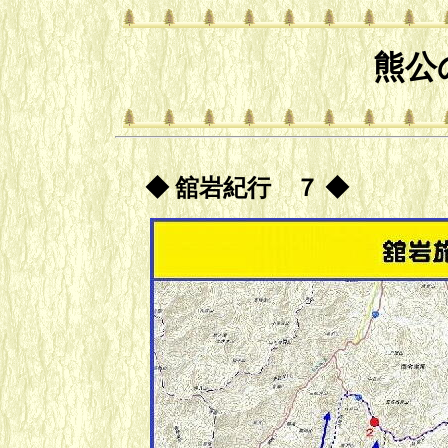
熊公
◆ 舘岩紀行 ７ ◆