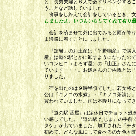
と、長男夫婦と６人で必ずリベンジする
うことなど話していました。
食事をし終えて会計をしているとき、女
しました
よ。いつもいらしてくれて有り
会計を済ませて外に出てみると雨が降り
ま帰路に着くことにしました。
『舘岩』のお土産は『平野物産』で購入
産』は道の駅とかに卸すようになったの
いコンビニ（よろず屋）の『山正』さん
ています・・・。お嫁さんのご両親とは
りました。
宿を出たのは９時半頃でした。若女将と
公は『キノコの水煮』・『キノコ茶漬け』
買われていました。雨は本降りになって
『道の駅 番屋』は定休日でチョット残
い感じでした。『道の駅 たじま』の手前
タケ』が出ていました。加工された『チ
初めて、どんな風にして食べるのか色々