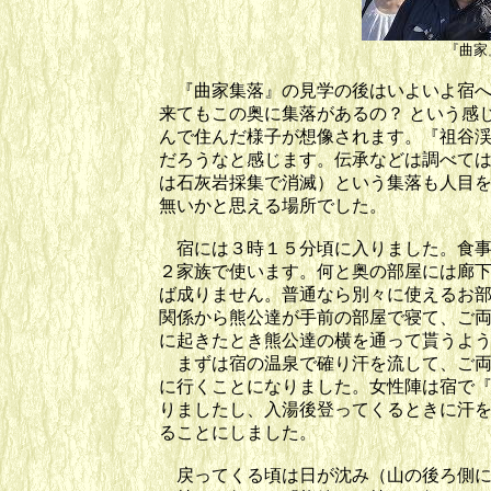
『曲家
『曲家集落』の見学の後はいよいよ宿へ
来てもこの奥に集落があるの？ という感
んで住んだ様子が想像されます。『祖谷
だろうなと感じます。伝承などは調べては
は石灰岩採集で消滅）という集落も人目
無いかと思える場所でした。
宿には３時１５分頃に入りました。食事
２家族で使います。何と奥の部屋には廊
ば成りません。普通なら別々に使えるお
関係から熊公達が手前の部屋で寝て、ご
に起きたとき熊公達の横を通って貰うよ
まずは宿の温泉で確り汗を流して、ご両
に行くことになりました。女性陣は宿で
りましたし、入湯後登ってくるときに汗
ることにしました。
戻ってくる頃は日が沈み（山の後ろ側に