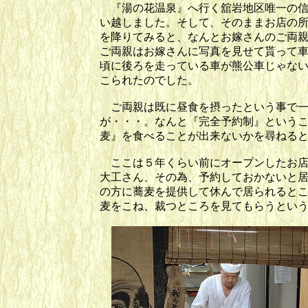
『湯の花温泉』へ行く舘岩地区唯一の信
い越しました。そして、そのままお店の
を降りてみると、なんとお嫁さんのご両
ご両親はお嫁さんに写真を見せて貰って車
頃に後ろを走っている車が熊公車じゃな
こられたのでした。
ご両親は既に昼食を摂ったという事で一
が・・・。なんと『完全予約制』という
麦』を食べることが出来ないかを尋ねる
ここは５年くらい前にオープンしたお店
大工さん、その為、予約しておかないと
の方に蕎麦を提供して休んで居られると
麦をこね、裁つところを見てもらうとい