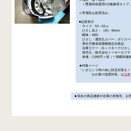
＋墜落時保護用の2種兼用タイプ
☆帯電防止処理済み。
■品質表示
サイズ：53～62㎝
ひさし長さ：（約）40mm
帽体：ABS
ひさし・通気孔カバー：ポリカー
厚生労働省保護帽検定合格品
在庫カラー：白＋スモークひさし
発売元：株式会社トーヨーセフテ
単価：3,980円＋税（＊掲載時価
★特集ページ
「いざという時の為に防災対策を！
わが家の地震対策」は
コチ
★現在の商品価格や在庫の有無等、お