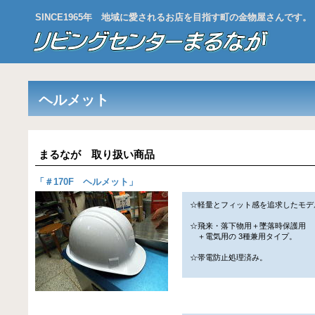
SINCE1965年 地域に愛されるお店を目指す町の金物屋さんです。
ヘルメット
まるなが 取り扱い商品
「
＃170F ヘルメット
」
☆軽量とフィット感を追求したモデ
☆飛来・落下物用＋墜落時保護用
＋電気用の 3種兼用タイプ。
☆帯電防止処理済み。