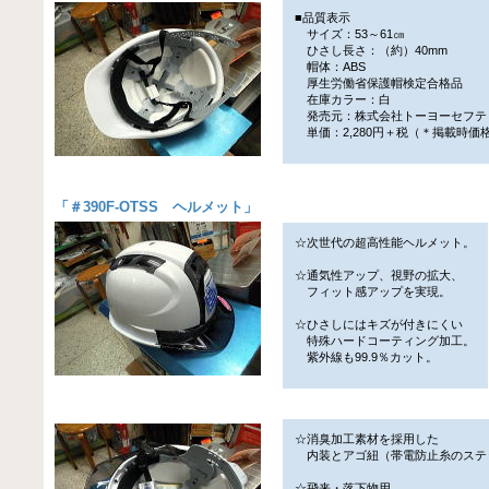
■品質表示
サイズ：53～61㎝
ひさし長さ：（約）40mm
帽体：ABS
厚生労働省保護帽検定合格品
在庫カラー：白
発売元：株式会社トーヨーセフテ
単価：2,280円＋税（＊掲載時価
「
＃390F‐OTSS ヘルメット
」
☆次世代の超高性能ヘルメット。
☆通気性アップ、視野の拡大、
フィット感アップを実現。
☆ひさしにはキズが付きにくい
特殊ハードコーティング加工。
紫外線も99.9％カット。
☆消臭加工素材を採用した
内装とアゴ紐（帯電防止糸のステ
☆飛来・落下物用