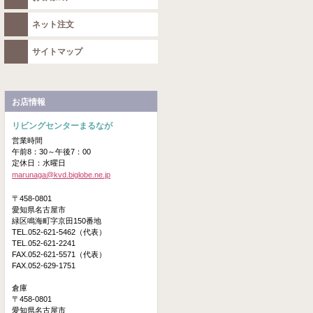
ネット注文
サイトマップ
お店情報
リビングセンターまるなが
営業時間
午前8：30～午後7：00
定休日：水曜日
marunaga@kvd.biglobe.ne.jp
〒458-0801
愛知県名古屋市
緑区鳴海町字京田150番地
TEL.052-621-5462（代表）
TEL.052-621-2241
FAX.052-621-5571（代表）
FAX.052-629-1751
倉庫
〒458-0801
愛知県名古屋市