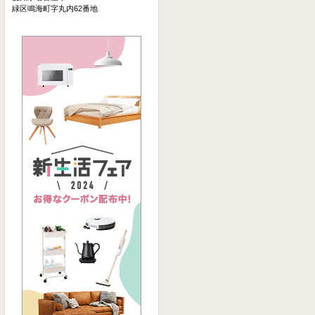
緑区鳴海町字丸内62番地