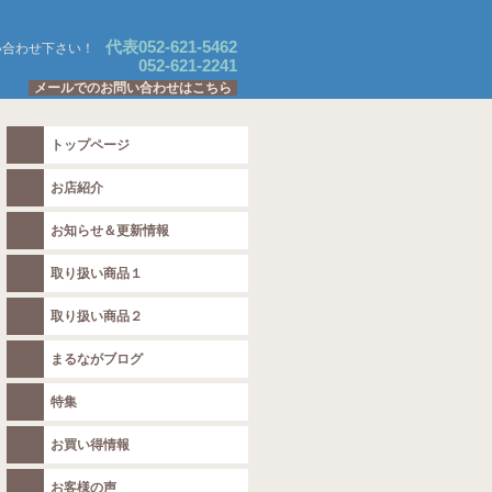
代表052-621-5462
い合わせ下さい！
052-621-2241
メールでのお問い合わせはこちら
トップページ
お店紹介
お知らせ＆更新情報
の追加」や「特集ページへの追加商品」なども随時更新しております。
取り扱い商品１
取り扱い商品２
まるながブログ
特集
お買い得情報
お客様の声