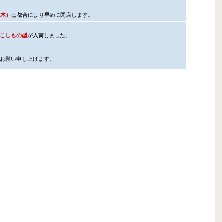
（木）
は都合により早めに閉店します。
こしもの型
が入荷しました。
お願い申し上げます。