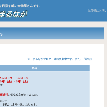
お店を目指す町の金物屋さんです。
お気軽にお問
S
☆
まるながブログ
随時更新中です。また、「取り扱い商品の紹介
内容
月12日（水）・13日（木）
金）・15日（土）
す。
便送料
の価格改定がありました。
知らせ
）
は都合により休業いたします。