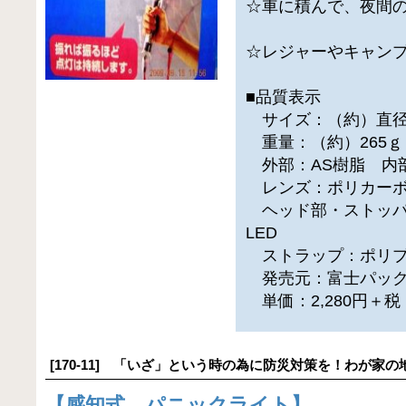
☆車に積んで、夜間
☆レジャーやキャン
■品質表示
サイズ：（約）直径（
重量：（約）265ｇ
外部：AS樹脂 内
レンズ：ポリカーボ
ヘッド部・ストッパ
LED
ストラップ：ポリプ
発売元：富士パック
単価：2,280円＋
[170-11] 「いざ」という時の為に防災対策を！わが家の
【
感知式 パニックライト
】