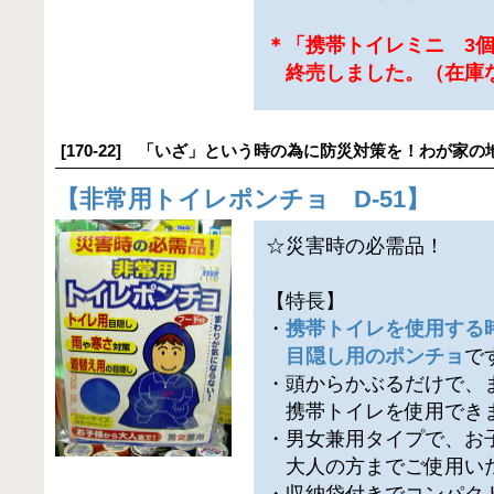
＊「携帯トイレミニ 3
終売しました。（在庫
[170-22] 「いざ」という時の為に防災対策を！わが家の
【
非常用トイレポンチョ D-51
】
☆災害時の必需品！
【特長】
・
携帯トイレを使用する
目隠し用のポンチョ
で
・頭からかぶるだけで、
携帯トイレを使用でき
・男女兼用タイプで、お
大人の方までご使用い
・収納袋付きでコンパク