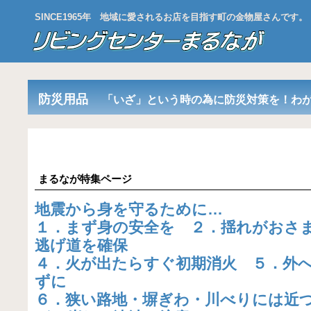
SINCE1965年 地域に愛されるお店を目指す町の金物屋さんです。
防災用品
「いざ」という時の為に防災対策を！わ
まるなが特集ページ
地震から身を守るために…
１．まず身の安全を ２．揺れがおさ
逃げ道を確保
４．火が出たらすぐ初期消火 ５．外
ずに
６．狭い路地・塀ぎわ・川べりには近