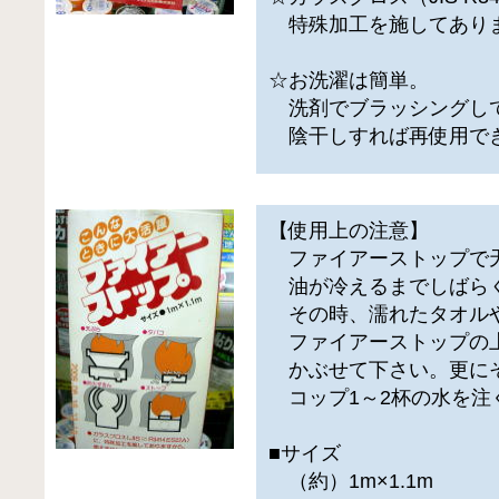
特殊加工を施してあり
☆お洗濯は簡単。
洗剤でブラッシングし
陰干しすれば再使用で
【使用上の注意】
ファイアーストップで
油が冷えるまでしばら
その時、濡れたタオル
ファイアーストップの
かぶせて下さい。更に
コップ1～2杯の水を注
■サイズ
（約）1m×1.1m