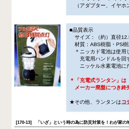
（アダプター、イヤホ
■品質表示
サイズ：（約）直径12.5
材質：ABS樹脂・PS
＊ニッカド電池は使用
充電用ハンドルを回す
ニッケル水素電池にた
＊「充電式ランタン」は
メーカー廃盤につき終
★その他、ランタンは
コ
[170-13] 「いざ」という時の為に防災対策を！わが家の