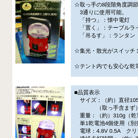
☆取っ手の8段階角度調
3通りに使用可能。
「持つ」：懐中電灯
「置く」：テーブルラ
「吊るす」：ランタン
☆集光・散光がスイッチ
☆テント内でも安心な乾
■品質表示
サイズ：（約）直径105×
（取っ手含まず
重量：（約）310g（乾
単1乾電池4個使用（別
電球：4.8V 0.5A ク