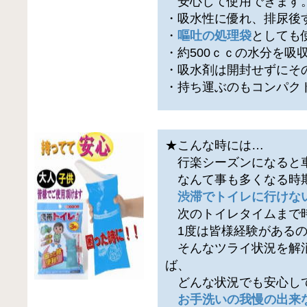
安心して使用できます
・吸水性に優れ、排尿後
・
嘔吐の処理袋
としても
・約500ｃｃの水分を吸
・吸水剤は開封せずにそ
・持ち運ぶのもコンパク
★こんな時には…
行楽シーズンになると
なんて事も多くなる時
渋滞でトイレに行けな
次のトイレタイムまで
1度は皆様経験があるの
そんなツライ状況を解消
ば、
どんな状況でも安心し
お手洗いの我慢の出来