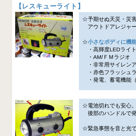
【
レスキューライト
】
☆予期せぬ天災・災
アウトドアレジャー
☆
小さなボディに機
・高輝度LEDライ
・AM/ＦＭラジオ
・非常用サイレンア
・赤色フラッシュラ
・発電、蓄電機能（
☆電池切れでも安心
後部のハンドルで発
☆緊急事態を音と光