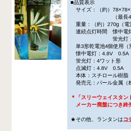
■品質表示
サイズ：（約）78×78×
（最長415
重量：（約）270g（電
連続点灯時間 懐中電灯
蛍光灯：（約
単3形乾電池4個使用（
懐中電灯：4.8V 0.5A
蛍光灯：4ワット形
点滅灯：4.8V 0.5A
本体：スチロール樹脂
発売元：パール金属（
＊「スリーウェイスタン
メーカー廃盤につき終
★その他、ランタンは
コ