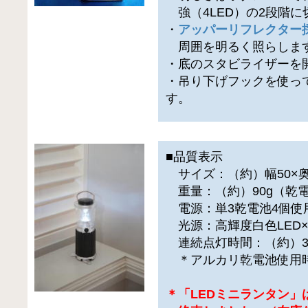
強（4LED）の2段階に
・
アッパーリフレクター
周囲を明るく照らしま
・底のスタビライザーを
・吊り下げフックを使っ
す。
■品質表示
サイズ：（約）幅50×奥行
重量：（約）90g（乾
電源：単3乾電池4個使
光源：高輝度白色LED×
連続点灯時間：（約）3
＊アルカリ乾電池使用
＊「LEDミニランタン」