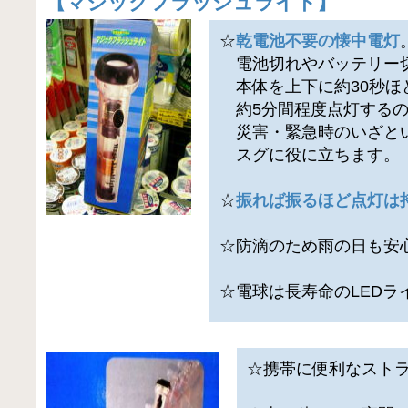
【
マジックフラッシュライト
】
☆
乾電池不要の懐中電灯
電池切れやバッテリー
本体を上下に約30秒ほ
約5分間程度点灯するの
災害・緊急時のいざと
スグに役に立ちます。
☆
振れば振るほど点灯は
☆防滴のため雨の日も安
☆電球は長寿命のLEDラ
☆携帯に便利なスト