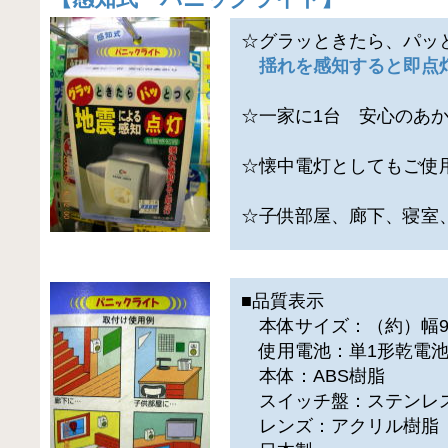
☆グラッときたら、パッ
揺れを感知すると即点
☆一家に1台 安心のあ
☆懐中電灯としてもご使
☆子供部屋、廊下、寝室
■品質表示
本体サイズ：（約）幅9×奥
使用電池：単1形乾電池
本体：ABS樹脂
スイッチ盤：ステンレ
レンズ：アクリル樹脂