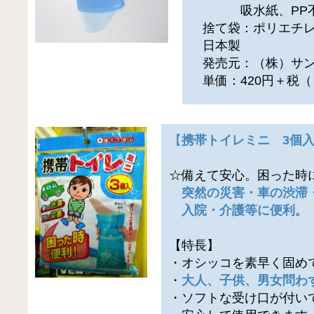
吸水紙、PP不
捨て袋：ポリエチ
日本製
発売元：（株）サン
単価：420円＋税（
【
携帯トイレミニ 3個
☆備えて安心。困った時
突然の災害・車の渋滞
入院・介護等に便利
。
【特長】
・オシッコを素早く固め
・
大人、子供、男女問わ
・ソフトな受け口が付い