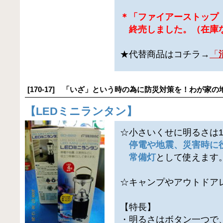
＊「ファイアーストップ
終売しました。（在庫
★代替商品はコチラ→
「
[170-17] 「いざ」という時の為に防災対策を！わが家の
【
LEDミニランタン
】
☆小さいくせに明るさは
停電や地震、災害時に
常備灯
として使えます
☆キャンプやアウトドア
【特長】
・明るさはボタン一つで、