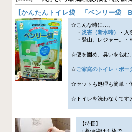
【
かんたんトイレ袋 「ベンリー袋」BI-
☆こんな時に…。
・
災害（断水時）
・入
・登山、レジャー。・
☆便を固め、臭いを包む
☆
ご家庭のトイレ・ポー
☆セットも処理も簡単・
☆トイレを洗わなくてす
【特長】
・蓄便袋は１枚で