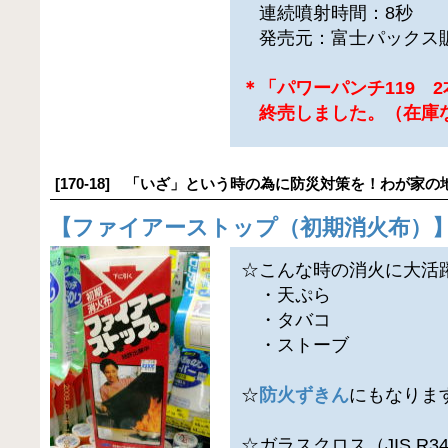
連続噴射時間：8秒
発売元：富士パックス
＊「パワーパンチ119 
終売しました。（在庫
[170-18] 「いざ」という時の為に防災対策を！わが家の
【
ファイアーストップ（初期消火布）
☆こんな時の消火に大活
・天ぷら
・タバコ
・ストーブ
☆
防火ずきん
にもなりま
☆ガラスクロス（JIS R34