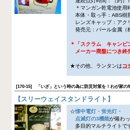
連続点灯時間：（約）7
＊マンガン乾電池使用
本体・取っ手：ABS樹
レンズキャップ：アク
発売元：パール金属（
＊「スクラム キャンピ
メーカー廃盤につき終
★その他、ランタンは
コ
[170-15] 「いざ」という時の為に防災対策を！わが家の
【
スリーウェイスタンドライト
】
☆
懐中電灯・蛍光灯・
点滅灯の3機能
が備わ
多目的マルチライトで