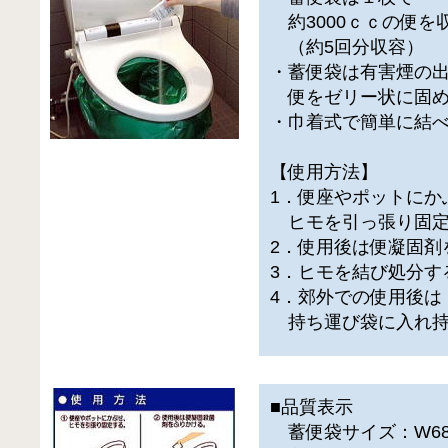
約3000ｃｃの便を
（約5回分収容）
・蓄便袋は有害煙の
便をゼリー状に固め
・巾着式で簡単に結
【使用方法】
1．便座やポットにか
ヒモを引っ張り固定
2．使用後は便凝固剤
3．ヒモを結び処分す
4．郊外での使用後は
持ち運び袋に入れ持
■品質表示
蓄便袋サイズ：W680