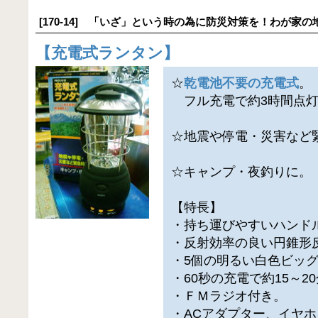
[170-14] 「いざ」という時の為に防災対策を！わが家の
【
充電式ランタン
】
☆
乾電池不要の充電式
。
フル充電で約3時間点
☆地震や停電・災害など
☆キャンプ・夜釣りに。
【特長】
・持ち運びやすいハンド
・反射効率の良い円錐形
・5個の明るい白色ビッグ
・60秒の充電で約15～2
・ＦＭラジオ付き。
・ACアダプター、イヤ