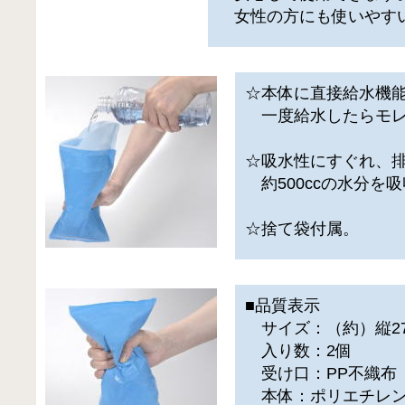
女性の方にも使いやす
☆本体に直接給水機
一度給水したらモレ
☆吸水性にすぐれ、
約500ccの水分を
☆捨て袋付属。
■品質表示
サイズ：（約）縦27×
入り数：2個
受け口：PP不織布（
本体：ポリエチレン