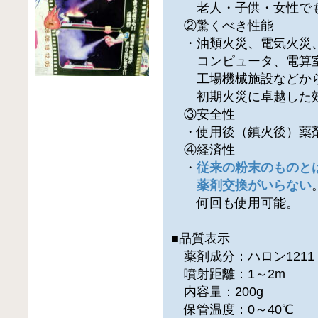
老人・子供・女性でも
②驚くべき性能
・油類火災、電気火災
コンピュータ、電算
工場機械施設などか
初期火災に卓越した効
③安全性
・使用後（鎮火後）薬
④経済性
・
従来の粉末のものと
薬剤交換がいらない
何回も使用可能。
■品質表示
薬剤成分：ハロン1211
噴射距離：1～2m
内容量：200g
保管温度：0～40℃