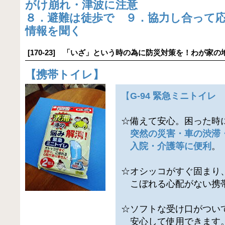
がけ崩れ・津波に注意
８．避難は徒歩で ９．協力し合って
情報を聞く
[170-23] 「いざ」という時の為に防災対策を！わが家の
【
携帯トイレ
】
【
G-94 緊急ミニトイレ
☆備えて安心。困った時
突然の災害・車の渋滞
入院・介護等に便利
。
☆オシッコがすぐ固まり
こぼれる心配がない携
☆ソフトな受け口がつい
安心して使用できます