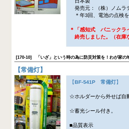
日本製
発売元：（株）ノムラ
＊年3回、電池の点検を
＊「感知式 パニックラ
終売しました。（在庫
[170-10] 「いざ」という時の為に防災対策を！わが家の
【
常備灯
】
【
BF-541P 常備灯
】
☆ホルダーから外せば自
☆蓄光シール付き。
■品質表示