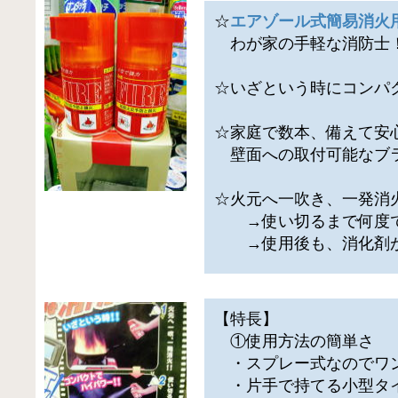
☆
エアゾール式簡易消火
わが家の手軽な消防士
☆いざという時にコンパ
☆家庭で数本、備えて安
壁面への取付可能なブ
☆火元へ一吹き、一発消
→使い切るまで何度で
→使用後も、消化剤が
【特長】
①使用方法の簡単さ
・スプレー式なのでワン
・片手で持てる小型タ