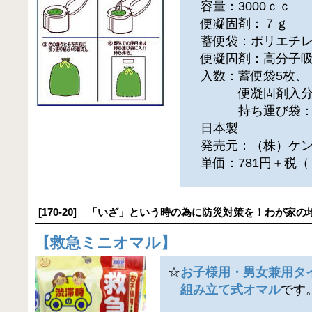
容量：3000ｃｃ
便凝固剤：７ｇ
蓄便袋：ポリエチ
便凝固剤：高分子吸
入数：蓄便袋5枚、
便凝固剤入分包
持ち運び袋：
日本製
発売元：（株）ケン
単価：781円＋税（
[170-20] 「いざ」という時の為に防災対策を！わが家の
【
救急ミニオマル
】
☆
お子様用・男女兼用タ
組み立て式オマル
です