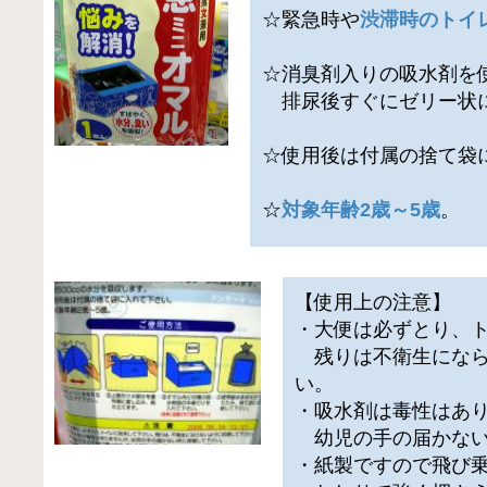
☆緊急時や
渋滞時のトイ
☆消臭剤入りの吸水剤を
排尿後すぐにゼリー状
☆使用後は付属の捨て袋
☆
対象年齢2歳～5歳
。
【使用上の注意】
・大便は必ずとり、
残りは不衛生になら
い。
・吸水剤は毒性はあ
幼児の手の届かない
・紙製ですので飛び