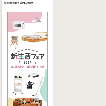
緑区鳴海町字丸内62番地