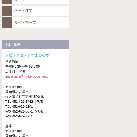
ネット注文
サイトマップ
お店情報
リビングセンターまるなが
営業時間
午前8：30～午後7：00
定休日：水曜日
marunaga@kvd.biglobe.ne.jp
〒458-0801
愛知県名古屋市
緑区鳴海町字京田150番地
TEL.052-621-5462（代表）
TEL.052-621-2241
FAX.052-621-5571（代表）
FAX.052-629-1751
倉庫
〒458-0801
愛知県名古屋市