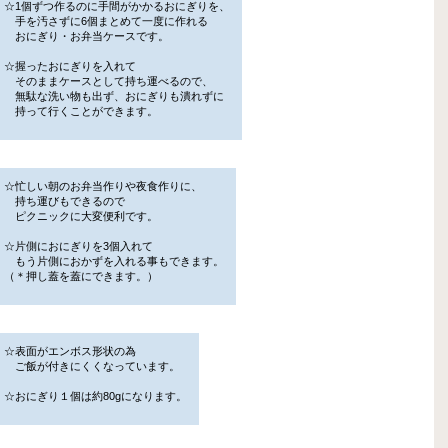
☆1個ずつ作るのに手間がかかるおにぎりを、
手を汚さずに6個まとめて一度に作れる
おにぎり・お弁当ケースです。
☆握ったおにぎりを入れて
そのままケースとして持ち運べるので、
無駄な洗い物も出ず、おにぎりも潰れずに
持って行くことができます。
☆忙しい朝のお弁当作りや夜食作りに、
持ち運びもできるので
ピクニックに大変便利です。
☆片側におにぎりを3個入れて
もう片側におかずを入れる事もできます。
（＊押し蓋を蓋にできます。）
☆表面がエンボス形状の為
ご飯が付きにくくなっています。
☆おにぎり１個は約80gになります。