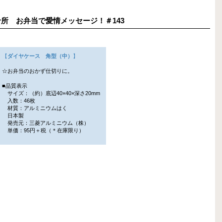
の見せ所 お弁当で愛情メッセージ！＃143
【
ダイヤケース 角型（中）
】
☆お弁当のおかず仕切りに。
■品質表示
サイズ：（約）底辺40×40×深さ20mm
入数：46枚
材質：アルミニウムはく
日本製
発売元：三菱アルミニウム（株）
単価：95円＋税（＊在庫限り）