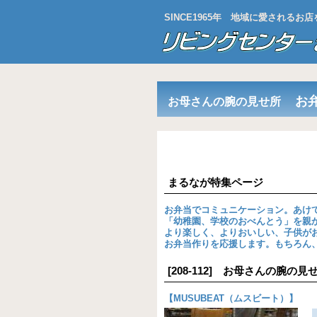
SINCE1965年 地域に愛される
お
お母さんの腕の見せ所
まるなが特集ページ
お弁当でコミュニケーション。あけ
「幼稚園、学校のおべんとう」を親
より楽しく、よりおいしい、子供が
お弁当作りを応援します。もちろん
[208-112] お母さんの腕
【
MUSUBEAT（ムスビート）
】