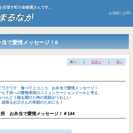
お店を目指す町の金物屋さんです。
お気軽にお問
弁当で愛情メッセージ！8
次へ
｜
目次へ
｜
前へ
てワクワク 食べてニコニコ お弁当で愛情メッセージ！
から子供への愛情表現のコミュニケーションツールと考え、
おべんとう箱を開けた時の笑顔がうれしい
、頑張るお父さんの笑顔のためにも！
の見せ所 お弁当で愛情メッセージ！＃144