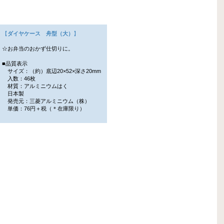
【
ダイヤケース 舟型（大）
】
☆お弁当のおかず仕切りに。
■品質表示
サイズ：（約）底辺20×52×深さ20mm
入数：46枚
材質：アルミニウムはく
日本製
発売元：三菱アルミニウム（株）
単価：76円＋税（＊在庫限り）