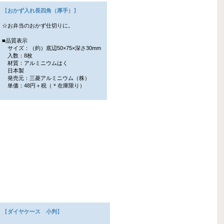
【
おかず入れ長四角（厚手）
】
☆お弁当のおかず仕切りに。
■品質表示
サイズ：（約）底辺50×75×深さ30mm
入数：8枚
材質：アルミニウムはく
日本製
発売元：三菱アルミニウム（株）
単価：48円＋税（＊在庫限り）
【
ダイヤケース 小判
】