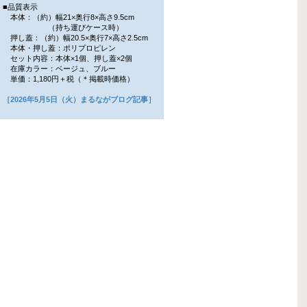
■品質表示
本体：（約）幅21×奥行8×高さ9.5cm
（持ち運びケース時）
押し蓋：（約）幅20.5×奥行7×高さ2.5cm
本体・押し蓋：ポリプロピレン
セット内容：本体×1個、押し蓋×2個
在庫カラー：ベージュ、ブルー
単価：1,180円＋税（＊掲載時価格）
［2026年5月5日（火）まるながブログ記事］