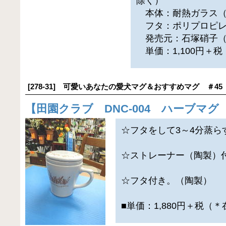
除く）
本体：耐熱ガラス（耐
フタ：ポリプロピレン
発売元：石塚硝子（
単価：1,100円＋
[278-31] 可愛いあなたの愛犬マグ＆おすすめマグ ＃45
【
田園クラブ DNC-004 ハーブマ
☆フタをして3～4分蒸ら
☆ストレーナー（陶製）
☆フタ付き。（陶製）
■単価：1,880円＋税（