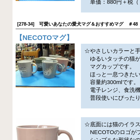
単価：880円＋税（
[278-34] 可愛いあなたの愛犬マグ＆おすすめマグ ＃48
【
NECOTOマグ
】
☆やさしいカラーと
ゆるいタッチの猫が
マグカップです。
ほっと一息つきたい
容量約300mlです。
電子レンジ、食洗機
普段使いにぴったり
☆底面には猫のイラ
NECOTOのロゴが
シンプルな形状なの