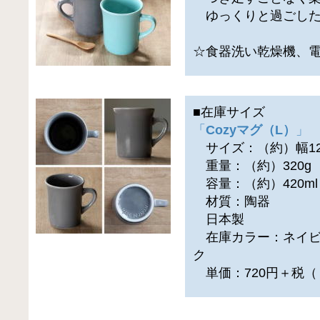
ゆっくりと過ごした
☆食器洗い乾燥機、
■在庫サイズ
「
Cozyマグ（L）
」
サイズ：（約）幅12.3
重量：（約）320g
容量：（約）420ml
材質：陶器
日本製
在庫カラー：ネイビ
ク
単価：720円＋税（