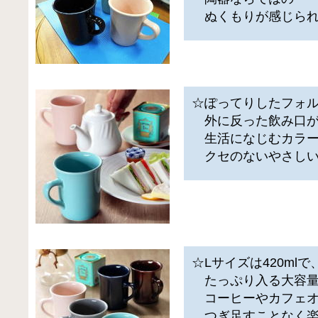
ぬくもりが感じられ
☆ぽってりしたフォ
外に反った飲み口が
生活になじむカラ
クセのないやさしい
☆Lサイズは420mlで
たっぷり入る大容
コーヒーやカフェオ
つぎ足すことなく楽