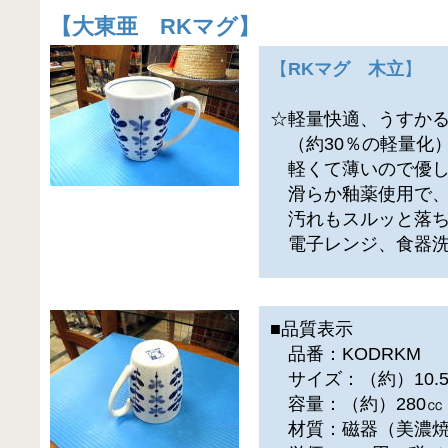
【
大東亜 RKマグ
】
【
RKマグ 木立
】
☆軽量快適、うすか
（約30％の軽量化
軽くて薄いので優し
滑らか釉薬使用で
汚れもスルッと落ち
電子レンジ、食器洗
■品質表示
品番：KODRKM
サイズ：（約）10.5×7
容量：（約）280㏄
材質：磁器（美濃