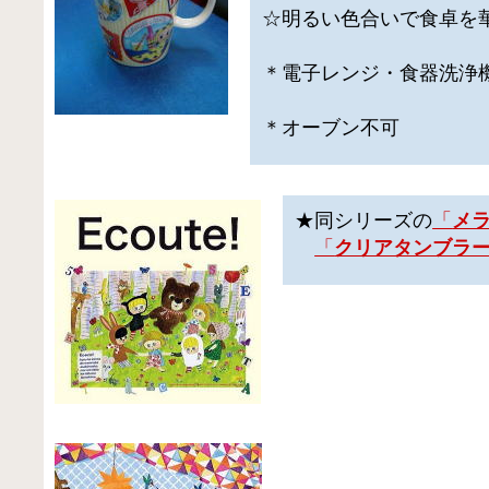
☆明るい色合いで食卓を
＊電子レンジ・食器洗浄機
＊オーブン不可
★同シリーズの
「
メ
「
クリアタンブラ