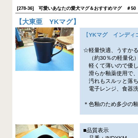
[278-36] 可愛いあなたの愛犬マグ＆おすすめマグ ＃50
【
大東亜 YKマグ
】
【
YKマグ インディ
☆軽量快適、うすか
（約30％の軽量化
軽くて薄いので優し
滑らか釉薬使用で
汚れもスルッと落ち
電子レンジ、食器洗
＊色釉のため多少の
■品質表示
品番：INDYKM