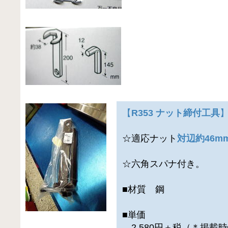
【
R353 ナット締付工具
☆適応ナット
対辺約46m
☆六角スパナ付き。
■材質 鋼
■単価
2,580円＋税（＊掲載