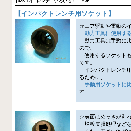
[425-12] レンチ いろいろ！ ＃36
【
インパクトレンチ用ソケット
】
☆エア駆動や電動の
動力工具に使用す
動力工具は手動に比
ので、
使用するソケットも
です。
インパクトレンチ用
るために、
手動用ソケットに
す。
☆表面はめっきが剥
燐酸皮膜処理などを