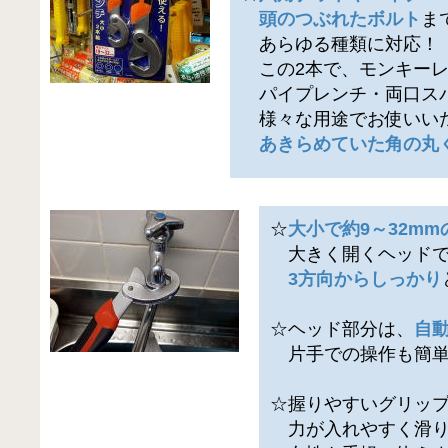
頭のつぶれたボルト
ま
あらゆる種類に対応！
この2本で、モンキーレ
パイプレンチ・両口ス
様々な用途でお使いい
あきらめていた角の丸
☆
大小で約9～32m
大きく開くヘッド
3方向からしっかり
☆ヘッド部分は、
自
片手での操作も簡単
☆握りやすいグリッ
力が入れやすく滑り