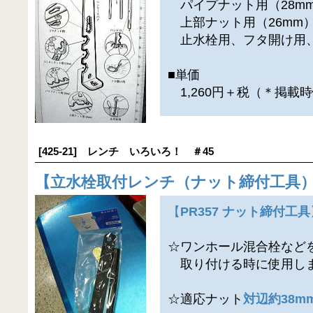
パイプナット用（28m
上部ナット用（26mm
止水栓用、フタ開け用
■単価
1,260円＋税（＊掲載
[425-21] レンチ いろいろ！ ＃45
【
立水栓取付レンチ（ナット締付工具
【
PR357 ナット締付工具
☆ワンホール混合栓など
取り付ける時に使用し
☆適応ナット
対辺約38m