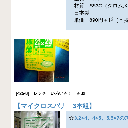
材質：S53C（クロム
日本製
単価：890円＋税（＊
[425-8] レンチ いろいろ！ ＃32
【
マイクロスパナ 3本組
】
☆
3.2×4、4×5、5.5×7