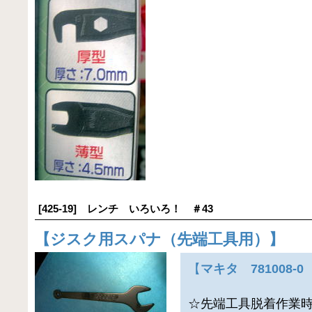
[425-19] レンチ いろいろ！ ＃43
【
ジスク用スパナ（先端工具用）
】
【
マキタ 781008-
☆先端工具脱着作業