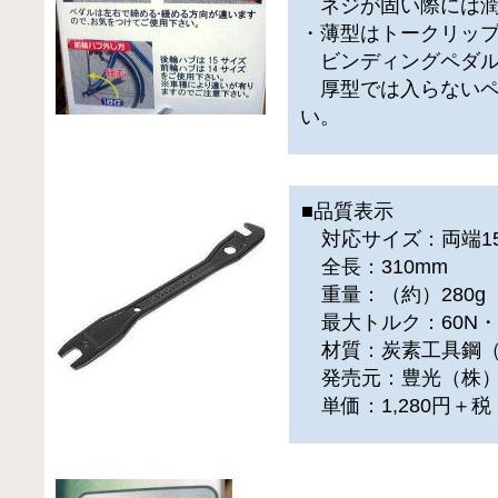
ネジが固い際には潤
・薄型はトークリッ
ビンディングペダル
厚型では入らないペ
い。
■品質表示
対応サイズ：両端15
全長：310mm
重量：（約）280g
最大トルク：60N・ｍ（
材質：炭素工具鋼（
発売元：豊光（株
単価：1,280円＋