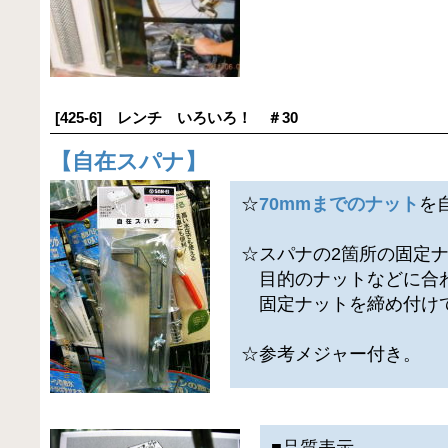
[425-6] レンチ いろいろ！ ＃30
【
自在スパナ
】
☆
70mmまでのナット
を
☆スパナの2箇所の固定
目的のナットなどに合
固定ナットを締め付け
☆参考メジャー付き。
■品質表示