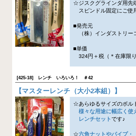
☆ジスクグラインダ用先
スピンドル固定にご使
■発売元
（株）インダストリー
■単価
324円＋税（＊在庫限
[425-18] レンチ いろいろ！ ＃42
【
マスターレンチ（大小2本組）
】
☆あらゆるサイズのボル
様々な用途に幅広く使
レンチセット
です♪
☆
六角ナットやパイプ・