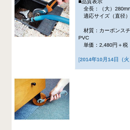
■品質表示
全長：（大）280mm
適応サイズ（直径）：
（小）9～1
材質：カーボンスチ
PVC
単価：2,480円＋
[
2014年10月14日