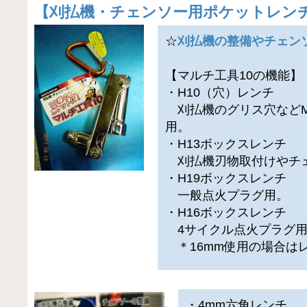
【
刈払機・チェンソー用ポケットレンチ
☆
刈払機の整備やチェン
【マルチ工具10の機能】
・H10（穴）レンチ
刈払機のグリス穴などM
用。
・H13ボックスレンチ
刈払機刃物取付けやチ
・H19ボックスレンチ
一般点火プラグ用。
・H16ボックスレンチ
4サイクル点火プラグ
＊16mm使用の場合は
・4mm六角レンチ