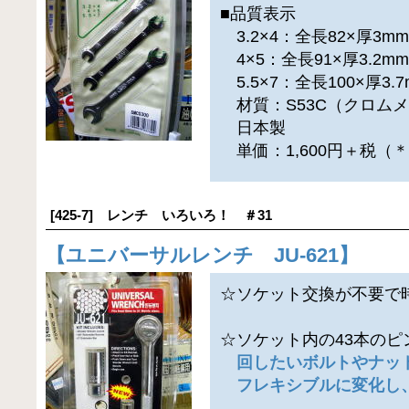
■品質表示
3.2×4：全長82×厚3m
4×5：全長91×厚3.2m
5.5×7：全長100×厚3.7
材質：S53C（クロム
日本製
単価：1,600円＋税（
[425-7] レンチ いろいろ！ ＃31
【
ユニバーサルレンチ JU-621
】
☆ソケット交換が不要で
☆ソケット内の43本のピ
回したいボルトやナッ
フレキシブルに変化し