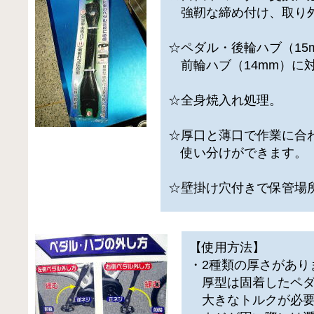
強靭な締め付け、取り
☆ペダル・後輪ハブ（15
前輪ハブ（14mm）に
☆全身焼入れ処理。
☆厚口と薄口で作業に合
使い分けができます。
☆壁掛け穴付きで保管場
【使用方法】
・2種類の厚さがあり
厚型は固着したペダ
大きなトルクが必要