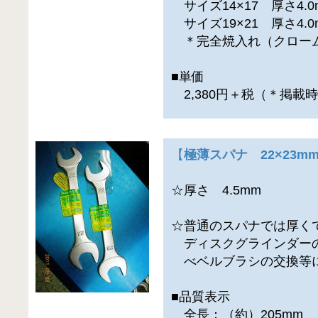
サイズ14×17 厚さ4.0
サイズ19×21 厚さ4.0
＊完全焼入れ（クロー
■単価
2,380円＋税（＊掲載
【
極薄スパナ 22×23m
☆厚さ 4.5mm
☆普通のスパナでは厚く
ディスクグラインダー
べベルブラシの交換等
■品質表示
全長：（約）205mm