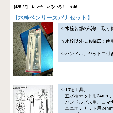
[425-22] レンチ いろいろ！ ＃46
【
水栓ベンリースパナセット
】
☆水栓各部の補修、取り
☆水栓以外にも幅広く使
☆ハンドル、ヤットコ付
☆10徳工具。
立水栓ナット用24mm
ハンドルビス用、コマ
ユニオンナット用24m