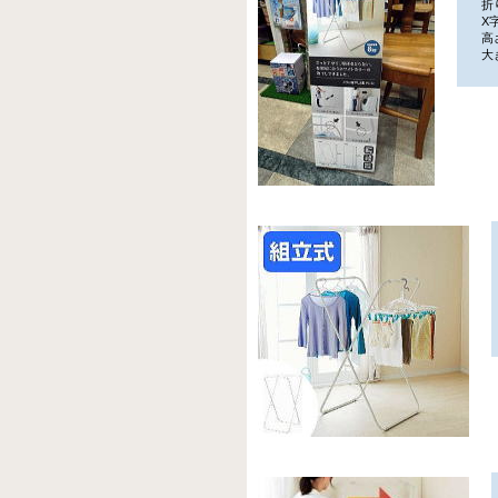
折り
X字
高さ
大き