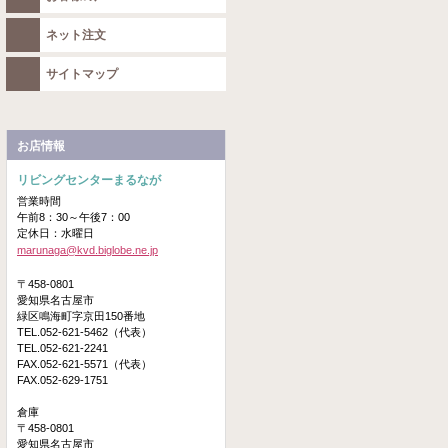
ネット注文
サイトマップ
お店情報
リビングセンターまるなが
営業時間
午前8：30～午後7：00
定休日：水曜日
marunaga@kvd.biglobe.ne.jp
〒458-0801
愛知県名古屋市
緑区鳴海町字京田150番地
TEL.052-621-5462（代表）
TEL.052-621-2241
FAX.052-621-5571（代表）
FAX.052-629-1751
倉庫
〒458-0801
愛知県名古屋市