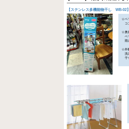
【
ステンレス多機能物干し WB-02
☆ベ
コン
☆奥
ベラ
雨に
☆外
洗濯
干す