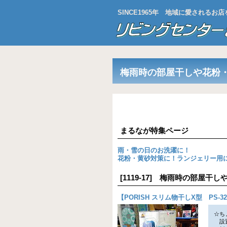
SINCE1965年 地域に愛される
梅雨時の部屋干しや花粉
まるなが特集ページ
雨・雪の日のお洗濯に！
花粉・黄砂対策に！ランジェリー用
[1119-17] 梅雨時の部屋
【
PORISH スリム物干しX型 PS-32
☆ち
設置