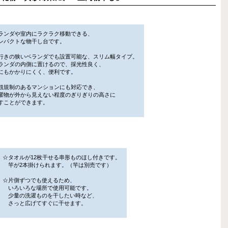
】
ランダや室内にラクラク移動できる、
パクトな物干し台です。
行きの狭いベランダでも設置可能な、スリム幅タイプ。
ンダの内側に置けるので、採光性良く、
もかかりにくく、便利です。
観規制のあるマンションにも対応でき、
物が外から見えない程度のぎりぎりの高さに
ことができます。
☆タオルが12枚干せる串形ものほし付きです。
竿が2本掛けられます。（竿は別売です）
☆片側ずつでも使えるため、
いろいろな場所で使用可能です。
少量の洗濯ものを干したい時など、
さっと広げてすぐに干せます。