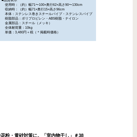
使用時：（約）幅71〜100×奥行62×高さ90〜130cm
収納時：（約）幅71×奥行15×高さ96cm
本体：ステンレス巻きスチールパイプ・ステンレスパイプ
樹脂部品：ポリプロピレン・ABS樹脂・ナイロン
金属部品：スチール（メッキ）
全体耐荷重：10kg
単価：3,480円＋税（＊掲載時価格）
干しや花粉・黄砂対策に。「室内物干し」＃38