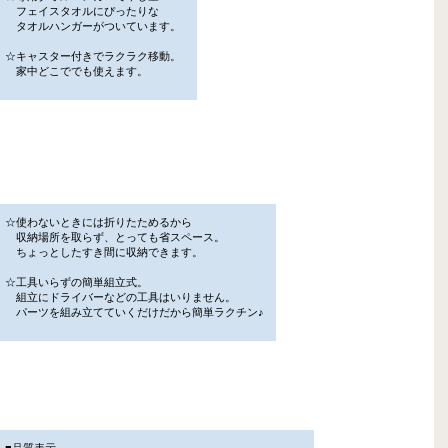
フェイスタオルにぴったりな
タオルハンガーがついています。
☆キャスター付きでラクラク移動。
家中どこででも使えます。
☆使わないときには折りたためるから
収納場所を取らず、とっても省スペース。
ちょっとしたすき間に収納できます。
☆工具いらずの簡単組立式。
組立にドライバーなどの工具はいりません。
パーツを組み立てていくだけだから簡単ラクチン♪
■品質表示