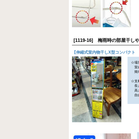
[1119-16] 梅雨時の部屋
【
伸縮式室内物干しX型コンパクト P
☆場
室内
簡単
☆支
長さ
高さ
自由