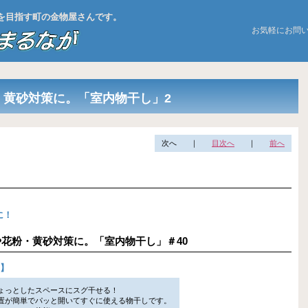
お店を目指す町の金物屋さんです。
お気軽にお問
・黄砂対策に。「室内物干し」2
次へ
｜
目次へ
｜
前へ
に！
干しや花粉・黄砂対策に。「室内物干し」＃40
】
ょっとしたスペースにスグ干せる！
が簡単でパッと開いてすぐに使える物干しです。