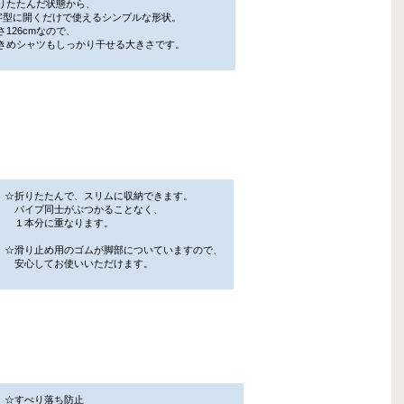
たたんだ状態から、
型に開くだけで使えるシンプルな形状。
126cmなので、
めシャツもしっかり干せる大きさです。
☆折りたたんで、スリムに収納できます。
パイプ同士がぶつかることなく、
１本分に重なります。
☆滑り止め用のゴムが脚部についていますので、
安心してお使いいただけます。
☆すべり落ち防止