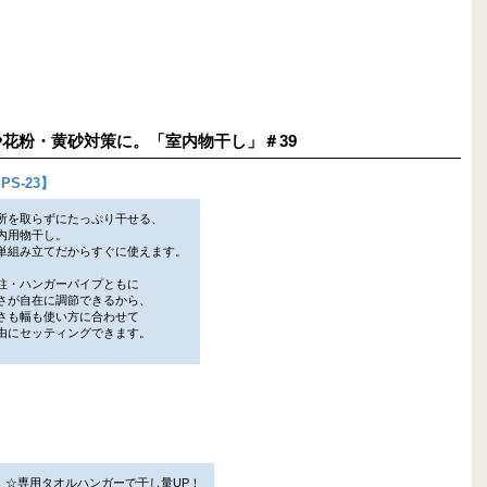
干しや花粉・黄砂対策に。「室内物干し」＃39
S-23
】
所を取らずにたっぷり干せる、
用物干し。
組み立てだからすぐに使えます。
柱・ハンガーパイプともに
が自在に調節できるから、
も幅も使い方に合わせて
にセッティングできます。
☆専用タオルハンガーで干し量UP！