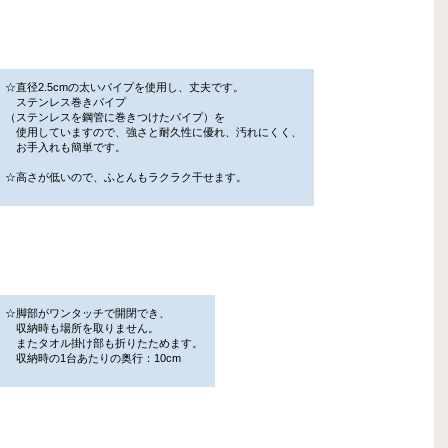
☆直径2.5cmの太いパイプを使用し、丈夫です。
ステンレス巻きパイプ
（ステンレスを鋼管に巻きつけたパイプ）を
使用していますので、強さと耐久性に優れ、汚れにくく、
お手入れも簡単です。
☆高さが低いので、ふとんもラクラク干せます。
☆脚部がワンタッチで開閉でき、
収納時も場所を取りません。
またタオル掛け部も折りたためます。
収納時の1台あたりの奥行：10cm