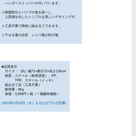
ハンガーストッパーが付いています。
☆樹脂部分とパイプの色を統一し、
上質感を出したシンプルな美しいデザインです。
☆工具不要で簡単に組み立てできます。
☆干せる量の目安 シャツ類が約17枚
■品質表示
サイズ：（約）幅71×奥行72×高さ126cm
材質：スチール（粉体塗装）、PP、
TPR、スチール（メッキ）
組み立て品（工具不要）
耐荷重：8kg
単価：3,580円＋税（＊掲載時価格）
[
2022年3月22日（火）まるながブログ記事
]