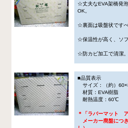
☆丈夫なEVA架橋発
OK。
☆裏面は吸盤状です
☆保温性が高く、ソ
☆防カビ加工で清潔
■品質表示
サイズ：（約）60×
材質：EVA樹脂
耐熱温度：60℃
＊「ラバーマット 
メーカー廃盤につき
し）