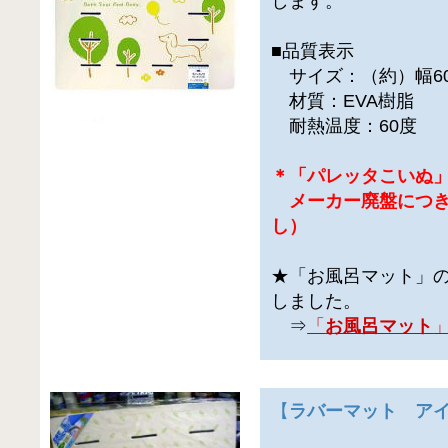
します。
■品質表示
サイズ：（約）幅60×
材質：EVA樹脂
耐熱温度：60度
＊「パレッタこいぬ
メーカー廃盤につき
し）
★「お風呂マット」
しました。
⇒
「
お風呂マット
【
ラバーマット ア