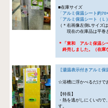
■在庫サイズ
「
アルミ保温シート約70×
「
アルミ保温シート（Ｌ）約
（＊右画像左側Lサイズ
現在の在庫品は平巻き
＊「東和 アルミ保温シ
終売しました。（在庫
【
湯温表示付きアルミ保
☆浴槽に浮かべるだけで
【特長】
・熱を逃がしにくいので
す。