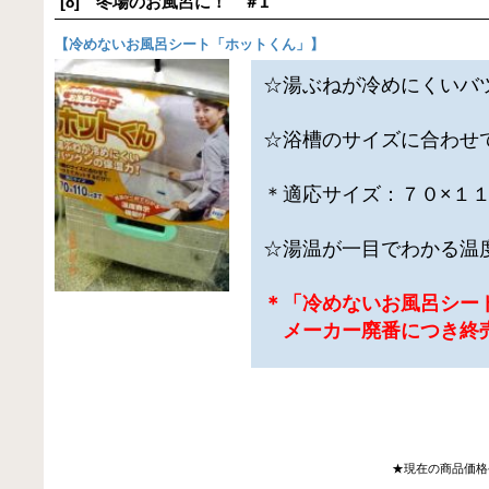
[8] 冬場のお風呂に！ ＃1
【
冷めないお風呂シート「ホットくん」
】
☆湯ぶねが冷めにくいバ
☆浴槽のサイズに合わせ
＊適応サイズ：７０×１
☆湯温が一目でわかる温
＊「冷めないお風呂シー
メーカー廃番につき終
★現在の商品価格