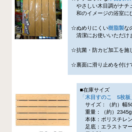
やさしい木目調がナチ
和のイメージの浴室に
☆ぬめりにくい
樹脂製
な
清潔にお使いいただけ
☆抗菌・防カビ加工を施
☆裏面に滑り止めを付け
■在庫サイズ
「
木目すのこ 5枚板
サイズ：（約）幅50×
重量：（約）2345g
本体：ポリスチレ
足底：エラストマ