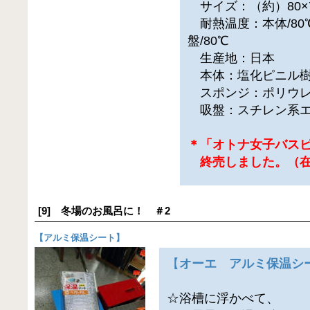
サイズ：（約）80×7
耐熱温度：本体/80
盤/80℃
生産地：日本
本体：塩化ピニル
スポンジ：ポリウレ
吸盤：スチレン系エ
＊「オトナ女子バス
終売しました。（在
[9] 冬場のお風呂に！ ＃2
【
アルミ保温シート
】
【
オーエ アルミ保温シ
☆浴槽に浮かべて、