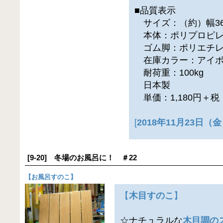
■品質表示
サイズ：（約）幅36×
本体：ポリプロピ
ゴム脚：ポリエチ
在庫カラー：アイボ
耐荷重：100kg
日本製
単価：1,180円＋
[
2018年11月23日
[9-20] 冬場のお風呂に！ ＃22
【
お風呂すのこ
】
【
木目すのこ
】
☆ナチュラルな
木目調の