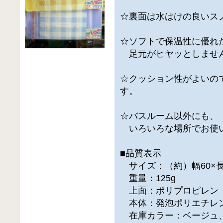
☆裏面は水はけの良いス
☆ソフトで保温性に優れ
足元がヒヤッとしませ
☆クッション性がよいの
す。
☆バスルーム以外にも、
いろいろな場所でお使
■品質表示
サイズ：（約）幅60×長さ
重量：125g
上面：ポリプロピレン
本体：発泡ポリエチレン
在庫カラー：ベージュ