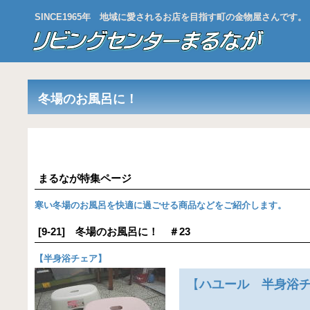
SINCE1965年 地域に愛されるお店を目指す町の金物屋さんです。
冬場のお風呂に！
まるなが特集ページ
寒い冬場のお風呂を快適に過ごせる商品などをご紹介します。
[9-21] 冬場のお風呂に！ ＃23
【
半身浴チェア
】
【
ハユール 半身浴