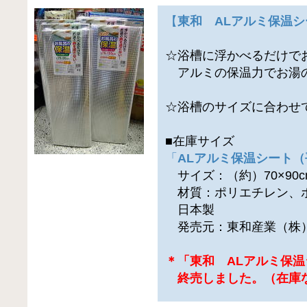
【
東和 ALアルミ保温
☆浴槽に浮かべるだけで
アルミの保温力でお湯
☆浴槽のサイズに合わせ
■在庫サイズ
「
ALアルミ保温シート（
サイズ：（約）70×90c
材質：ポリエチレン、ポ
日本製
発売元：東和産業（株
＊「東和 ALアルミ保
終売しました。（在庫