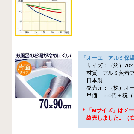
「
オーエ アルミ保
サイズ：（約）70×9
材質：アルミ蒸着フ
日本製
発売元：（株）オ
単価：550円＋税（
＊「Mサイズ」はメ
終売しました。（在