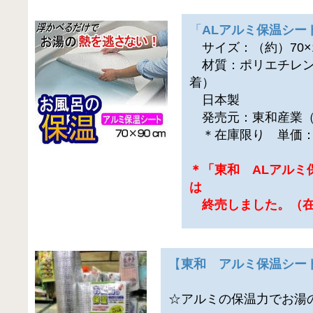
「
ALアルミ保温シー
サイズ：（約）70×1
材質：ポリエチレン
着）
日本製
発売元：東和産業（
＊在庫限り 単価：4
＊「東和 ALアルミ
は
終売しました。（在
【
東和 アルミ保温シー
☆アルミの保温力でお湯