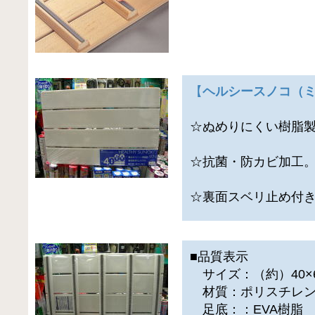
【
ヘルシースノコ（
☆ぬめりにくい樹脂
☆抗菌・防カビ加工
☆裏面スベリ止め付
■品質表示
サイズ：（約）40×6
材質：ポリスチレ
足底：：EVA樹脂