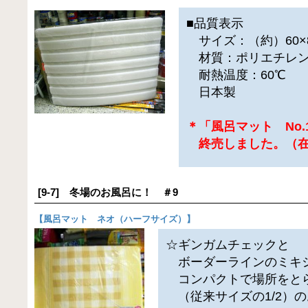
■品質表示
サイズ：（約）60×
材質：ポリエチレ
耐熱温度：60℃
日本製
＊「風呂マット No.
終売しました。（在
[9-7] 冬場のお風呂に！ ＃9
【
風呂マット ネオ（ハーフサイズ）
】
☆ギンガムチェックと
ボーダーラインのミキ
コンパクトで場所をと
（従来サイズの1/2）