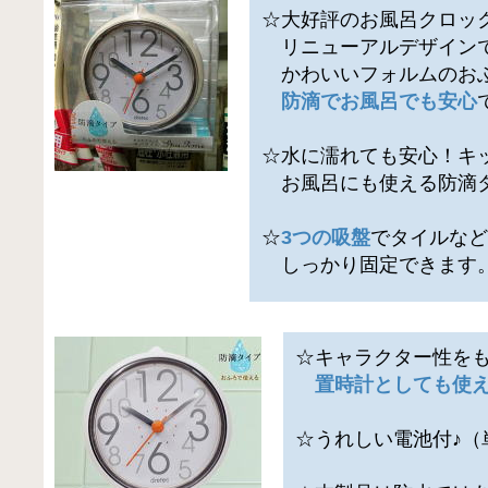
☆大好評のお風呂クロッ
リニューアルデザイン
かわいいフォルムのおふ
防滴でお風呂でも安心
☆水に濡れても安心！キ
お風呂にも使える防滴
☆
3つの吸盤
でタイルな
しっかり固定できます
☆キャラクター性を
置時計としても使
☆うれしい電池付♪（