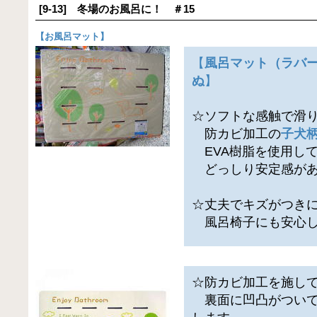
[9-13] 冬場のお風呂に！ ＃15
【
お風呂マット
】
【
風呂マット（ラバ
ぬ
】
☆ソフトな感触で滑
防カビ加工の
子犬
EVA樹脂を使用し
どっしり安定感があ
☆丈夫でキズがつき
風呂椅子にも安心し
☆防カビ加工を施し
裏面に凹凸がついて