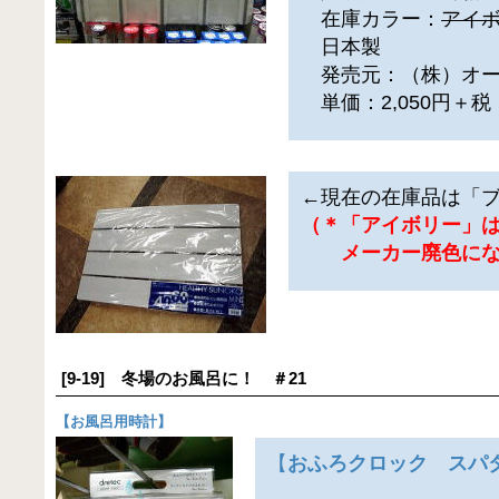
在庫カラー：
アイ
日本製
発売元：（株）オ
単価：2,050円＋
←現在の在庫品は「
（＊「アイボリー」
メーカー廃色にな
[9-19] 冬場のお風呂に！ ＃21
【
お風呂用時計
】
【
おふろクロック スパ