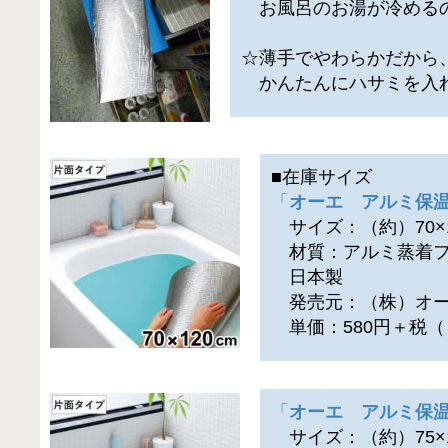
お風呂のお湯が冷める
☆薄手でやわらかだから
かんたんにハサミを入
■在庫サイズ
「
オーエ アルミ保温
サイズ：（約）70×1
材質：アルミ蒸着フ
日本製
発売元：（株）オ
単価：580円＋税（
「
オーエ アルミ保温
サイズ：（約）75×1