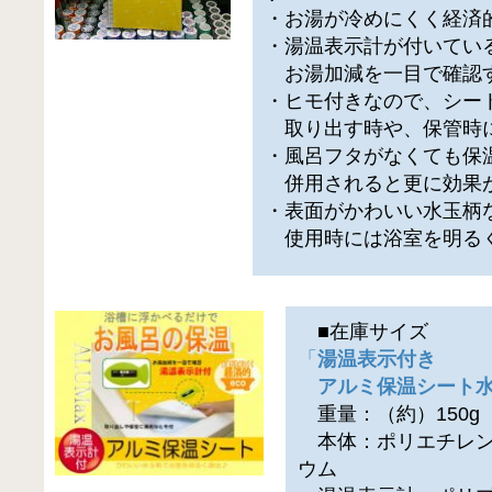
・お湯が冷めにくく経済
・湯温表示計が付いてい
お湯加減を一目で確認
・ヒモ付きなので、シー
取り出す時や、保管時
・風呂フタがなくても保
併用されると更に効果
・表面がかわいい水玉柄
使用時には浴室を明る
■在庫サイズ
「
湯温表示付き
アルミ保温シート水玉
重量：（約）150g
本体：ポリエチレン
ウム