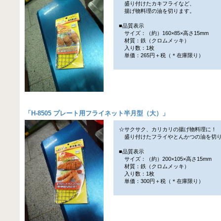
盛り付けたカキフライなど、
揚げ物料理の油を切ります。
■品質表示
サイズ：（約）160×85×高さ15mm
材質：鉄（クロムメッキ）
入り数：1枚
単価：265円＋税（＊在庫限り）
「
H-8505 プレート用フライネット半月型（大）
」
☆サクサク、カリカリの揚げ物料理に！
盛り付けたフライやとんかつの油を切
■品質表示
サイズ：（約）200×105×高さ15mm
材質：鉄（クロムメッキ）
入り数：1枚
単価：300円＋税（＊在庫限り）