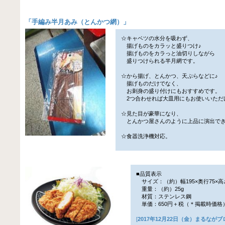
「
手編み半月あみ（とんかつ網）
」
☆キャベツの水分を吸わず、
揚げものをカラッと盛りつけ♪
揚げものをカラっと油切りしながら
盛りつけられる半月網です。
☆から揚げ、とんかつ、天ぷらなどに♪
揚げものだけでなく、
お刺身の盛り付けにもおすすめです。
2つ合わせれば大皿用にもお使いいただ
☆見た目が豪華になり、
とんかつ屋さんのように上品に演出で
☆食器洗浄機対応。
■品質表示
サイズ：（約）幅195×奥行75×高
重量：（約）25g
材質：ステンレス鋼
単価：650円＋税（＊掲載時価格
[
2017年12月22日（金）まるなが