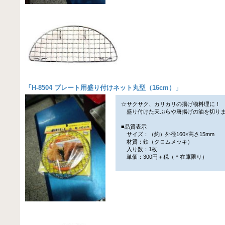
「
H-8504 プレート用盛り付けネット丸型（16cm）
」
☆サクサク、カリカリの揚げ物料理に！
盛り付けた天ぷらや唐揚げの油を切り
■品質表示
サイズ：（約）外径160×高さ15mm
材質：鉄（クロムメッキ）
入り数：1枚
単価：300円＋税（＊在庫限り）