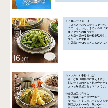
☆「16㎝サイズ」は
ちょっと小ぶりなサイズですが、
この「ちょっと小さめ」のサイズ
使いやすさの秘密です。
お弁当を詰める前の粗熱取りや、
フルーツの水切り、
お豆腐の水切りなどにもオススメ
☆トンカツや串揚げなど、
色々な揚げ物料理に使えますし、
別のサイズのざると組み合わせて
おうち居酒屋にもオススメです。
☆金属加工で有名な
新潟県燕三条エリアで製造、
サビにくく丈夫なステンレス製で
網目が大きいから、洗いやすく、
水切れも良く乾きやすいのも