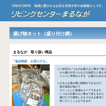
SINCE1965年 地域に愛されるお店を目指す町の金物屋さんです。
揚げ物ネット（盛り付け網）
まるなが 取り扱い商品
「
逸品物創 お皿のざる
」
☆ご自宅のいつものお皿の上に乗せて使
から揚げや天ぷらなどの油切りに使え
バットに早変わりする「お皿のためのざ
☆ざるとお皿の間に隙間ができるので、
熱や湿気が抜けて
カリッとした食感をキープできます。
いつものお皿の上に乗せて使えるから
揚げたての美味しさをそのまま食卓に
持っていくことができます。