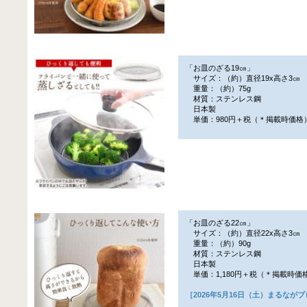
「お皿のざる19㎝」
サイズ：（約）直径19x高さ3㎝
重量：（約）75g
材質：ステンレス鋼
日本製
単価：980円＋税（＊掲載時価格
「お皿のざる22㎝」
サイズ：（約）直径22x高さ3㎝
重量：（約）90g
材質：ステンレス鋼
日本製
単価：1,180円＋税（＊掲載時価
［2026年5月16日（土）まるなが