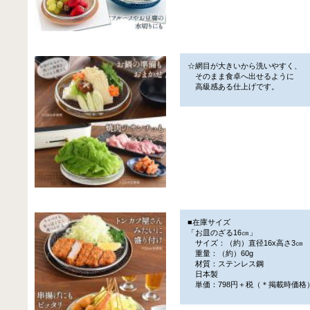
☆網目が大きいから洗いやすく、
そのまま食卓へ出せるように
高級感ある仕上げです。
■在庫サイズ
「お皿のざる16㎝」
サイズ：（約）直径16x高さ3㎝
重量：（約）60g
材質：ステンレス鋼
日本製
単価：798円＋税（＊掲載時価格