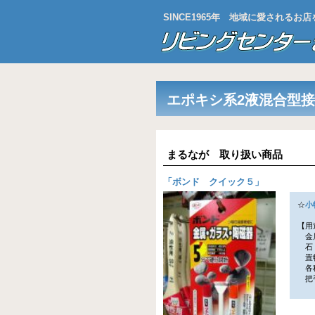
SINCE1965年 地域に愛される
エポキシ系2液混合型
まるなが 取り扱い商品
「
ボンド クイック５
」
☆
小
【用
金属
石・
置物
各種
把手