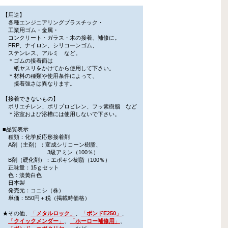
【用途】
各種エンジニアリングプラスチック・
工業用ゴム・金属・
コンクリート・ガラス・木の接着、補修に。
FRP、ナイロン、シリコーンゴム、
ステンレス、アルミ など。
＊ゴムの接着面は
紙ヤスリをかけてから使用して下さい。
＊材料の種類や使用条件によって、
接着強さは異なります。
【接着できないもの】
ポリエチレン、ポリプロピレン、フッ素樹脂 など
＊浴室および浴槽には使用しないで下さい。
■品質表示
種類：化学反応形接着剤
A剤（主剤）：変成シリコーン樹脂、
3級アミン（100％）
B剤（硬化剤）：エポキシ樹脂（100％）
正味量：15ｇセット
色：淡黄白色
日本製
発売元：コニシ（株）
単価：550円＋税（掲載時価格）
★その他、
「
メタルロック
」
、
「
ボンドE250
」
、
「
クイックメンダー
」
、
「
ホーロー補修用
」
、