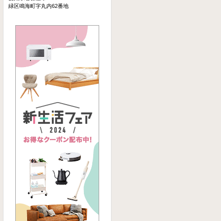
緑区鳴海町字丸内62番地