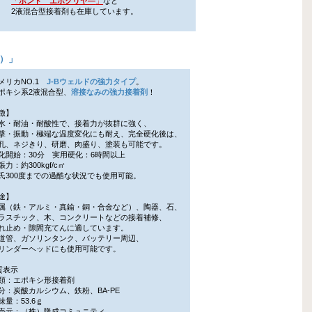
「
ボンド エポクリヤ―
」
など
2液混合型接着剤も在庫しています。
剤）
」
メリカNO.1
J-Bウェルドの強力タイプ
。
キシ系2液混合型、
溶接なみの強力接着剤
！
徴】
・耐油・耐酸性で、接着力が抜群に強く、
・振動・極端な温度変化にも耐え、完全硬化後は、
、ネジきり、研磨、肉盛り、塗装も可能です。
開始：30分 実用硬化：6時間以上
力：約300kgf/c㎡
300度までの過酷な状況でも使用可能。
途】
（鉄・アルミ・真鍮・銅・合金など）、陶器、石、
スチック、木、コンクリートなどの接着補修、
止め・隙間充てんに適しています。
管、ガソリンタンク、バッテリー周辺、
ンダーヘッドにも使用可能です。
質表示
：エポキシ形接着剤
：炭酸カルシウム、鉄粉、BA-PE
量：53.6ｇ
元：（株）隆成コミュニティ