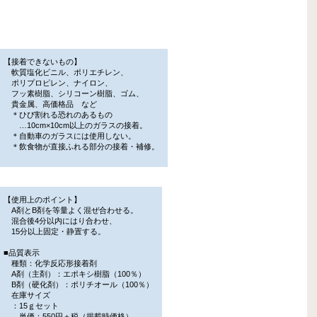
【接着できないもの】
軟質塩化ビニル、ポリエチレン、
ポリプロピレン、ナイロン、
フッ素樹脂、シリコーン樹脂、ゴム、
貴金属、高価格品 など
＊ひび割れる恐れのあるもの
…10cm×10cm以上のガラスの接着。
＊自動車のガラスには使用しない。
＊飲食物が直接ふれる部分の接着・補修。
【使用上のポイント】
A剤とB剤を等量よく混ぜ合わせる。
混合後4分以内にはり合わせ、
15分以上固定・静置する。
■品質表示
種類：化学反応形接着剤
A剤（主剤）：エポキシ樹脂（100％）
B剤（硬化剤）：ポリチオール（100％）
在庫サイズ
：15ｇセット
単価：550円＋税（掲載時価格）