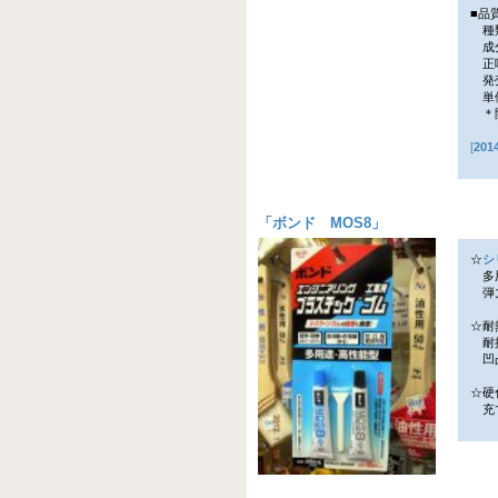
■品
種類
成分
正味
発売
単価
＊開
[
20
「
ボンド MOS8
」
☆
シ
多用
弾力
☆耐
耐振
凹凸
☆硬
充て