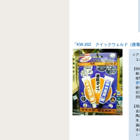
「
KW-20Z クイックウェルド（接
☆ア
エポ
【特
耐水
衝撃
穿
硬化
抗張
摂氏
【用
金属
陶器
木、
漏れ
水道
シリ