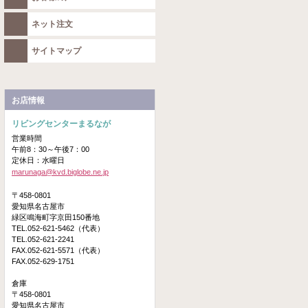
ネット注文
サイトマップ
お店情報
リビングセンターまるなが
営業時間
午前8：30～午後7：00
定休日：水曜日
marunaga@kvd.biglobe.ne.jp
〒458-0801
愛知県名古屋市
緑区鳴海町字京田150番地
TEL.052-621-5462（代表）
TEL.052-621-2241
FAX.052-621-5571（代表）
FAX.052-629-1751
倉庫
〒458-0801
愛知県名古屋市