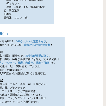
80ｇセット
単価：1,080円＋税（掲載時価格）
色：淡色透明
日本製
発売元：コニシ（株）
着剤）
」
メリカNO.1
J-Bウェルドの速乾タイプ
。
キシ系2液混合型、
溶接なみの強力接着剤
！
徴】
・耐油・耐酸性で、
接着力が抜群に強く
、
・振動・極端な温度変化にも耐え、完全硬化後は、
孔、ネジきり、研磨、肉盛り、塗装も可能
です。
開始：4分 実用硬化：20分以上
力：約150kgf/c㎡
150度までの過酷な状況でも使用可能。
途】
（鉄・アルミ・真鍮・銅・合金など）、
、石、プラスチック、
コンクリートなどの接着補修、
止め・隙間充てんに適しています。
管、ガソリンタンク、バッテリー周辺、
ンダーヘッドにも使用可能です。