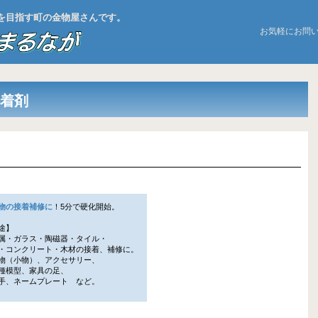
お店を目指す町の金物屋さんです。
お気軽にお問
接着剤
物の接着補修に
！5分で硬化開始。
途】
・ガラス・陶磁器・タイル・
コンクリート・木材の接着、補修に。
（小物）、アクセサリー、
模型、家具の足、
、ネームプレート など。