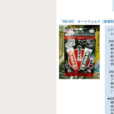
「
AW-20Z オートウェルド（接着
☆ア
エポ
【特
耐水
衝撃
穿孔
硬化
抗張
摂氏
【用
金属
プラ
漏れ
水道
シリ
■品
種類
成分
正味
発売