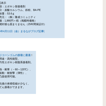
質表示
：エポキシ形接着剤
：炭酸カルシウム、鉄粉、BA-PE
量：53.6ｇ
元：（株）隆成コミュニティ
：1,880円＋税（掲載時価格）
封後も固まりません（25年間保証付）
14年4月11日（金）まるながブログ記事
]
リコーンゴムの接着に最適
！
途・高性能型。
性エポキシ樹脂系接着剤。
熱・耐寒（－60～120℃）、
動・耐衝撃（弾性）、
面使用可能。
化後の体積収縮が少なく、
ん接着ができます。