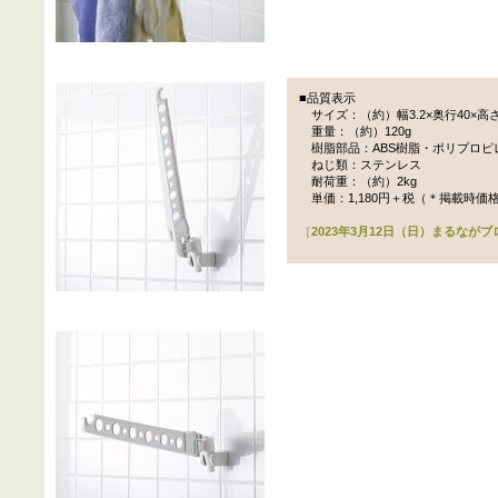
■品質表示
サイズ：（約）幅3.2×奥行40×高さ
重量：（約）120g
樹脂部品：ABS樹脂・ポリプロピ
ねじ類：ステンレス
耐荷重：（約）2kg
単価：1,180円＋税（＊掲載時価
［
2023年3月12日（日）まるなが