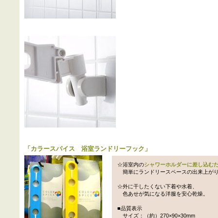
「
カラースパイス 浴室ランドリーフック
」
☆浴室内の
シャワーホルダーに差し込む
簡単にランドリースペースの出来上が
☆外に干したくない下着や水着、
色あせが気になる洋服を安心乾燥。
■品質表示
サイズ：（約）270×90×30mm