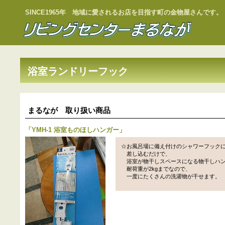
SINCE1965年 地域に愛されるお店を目指す町の金物屋さんです。
浴室ランドリーフック
まるなが 取り扱い商品
「
YMH-1 浴室ものほしハンガー
」
☆お風呂場に備え付けのシャワーフック
差し込むだけで、
浴室が物干しスペースになる物干しハ
耐荷重が2kgまでなので、
一度にたくさんの洗濯物が干せます。