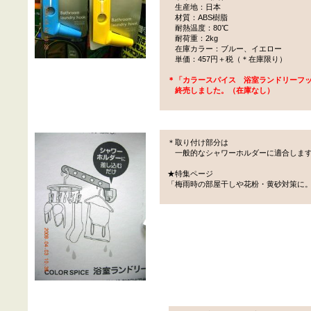
生産地：日本
材質：ABS樹脂
耐熱温度：80℃
耐荷重：2kg
在庫カラー：ブルー、イエロー
単価：457円＋税（＊在庫限り）
＊「カラースパイス 浴室ランドリーフ
終売しました。（在庫なし）
＊取り付け部分は
一般的なシャワーホルダーに適合しま
★特集ページ
「梅雨時の部屋干しや花粉・黄砂対策に