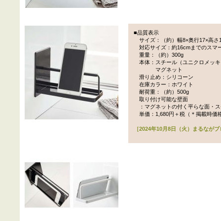
■品質表示
サイズ：（約）幅8×奥行17×高さ1
対応サイズ：約16cmまでのスマ
重量：（約）300g
本体：スチール（ユニクロメッキ
マグネット
滑り止め：シリコーン
在庫カラー：ホワイト
耐荷重：（約）500g
取り付け可能な壁面
：マグネットの付く平らな面・ス
単価：1,680円＋税（＊掲載時価
［2024年10月8日（火）まるなが