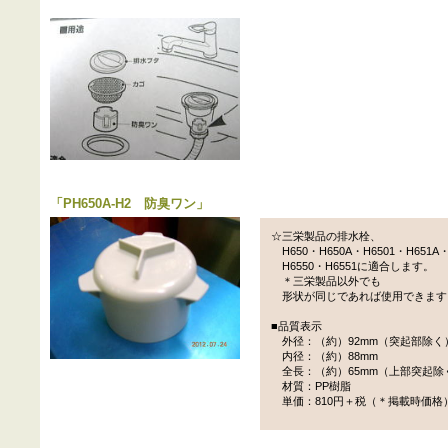
「
PH650A-H2 防臭ワン
」
☆三栄製品の排水栓、
H650・H650A・H6501・H651A
H6550・H6551に適合します。
＊三栄製品以外でも
形状が同じであれば使用できます
■品質表示
外径：（約）92mm（突起部除く
内径：（約）88mm
全長：（約）65mm（上部突起除
材質：PP樹脂
単価：810円＋税（＊掲載時価格