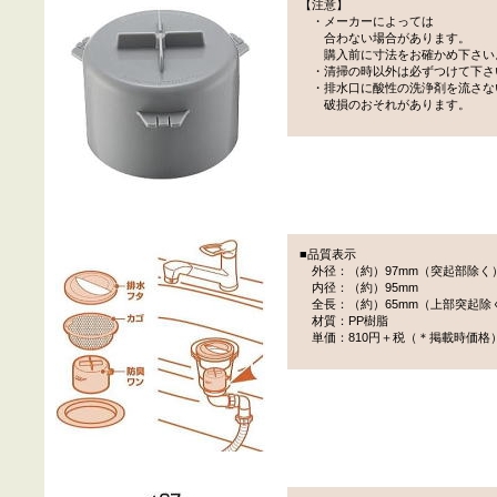
【注意】
・メーカーによっては
合わない場合があります。
購入前に寸法をお確かめ下さい
・清掃の時以外は必ずつけて下さ
・排水口に酸性の洗浄剤を流さな
破損のおそれがあります。
■品質表示
外径：（約）97mm（突起部除く
内径：（約）95mm
全長：（約）65mm（上部突起除
材質：PP樹脂
単価：810円＋税（＊掲載時価格