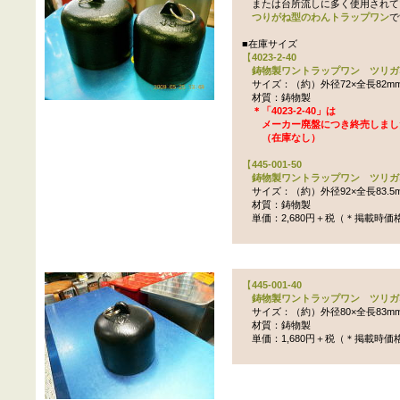
または台所流しに多く使用されて
つりがね型のわんトラップワン
で
■在庫サイズ
【
4023-2-40
鋳物製ワントラップワン ツリガネ
サイズ：（約）外径72×全長82m
材質：鋳物製
＊「4023-2-40」は
メーカー廃盤につき終売しまし
（在庫なし）
【
445-001-50
鋳物製ワントラップワン ツリガネ
サイズ：（約）外径92×全長83.5
材質：鋳物製
単価：2,680円＋税（＊掲載時価
【
445-001-40
鋳物製ワントラップワン ツリガネ
サイズ：（約）外径80×全長83m
材質：鋳物製
単価：1,680円＋税（＊掲載時価