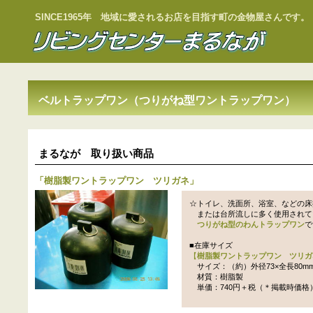
SINCE1965年 地域に愛されるお店を目指す町の金物屋さんです。
ベルトラップワン（つりがね型ワントラップワン）
まるなが 取り扱い商品
「
樹脂製ワントラップワン ツリガネ
」
☆トイレ、洗面所、浴室、などの床
または台所流しに多く使用されて
つりがね型のわんトラップワン
で
■在庫サイズ
【
樹脂製ワントラップワン ツリガ
サイズ：（約）外径73×全長80m
材質：樹脂製
単価：740円＋税（＊掲載時価格