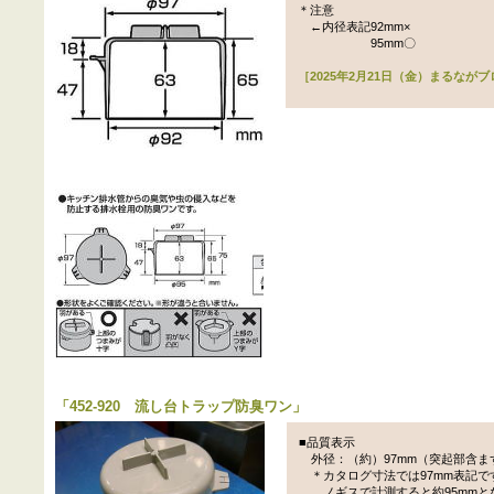
＊注意
←内径表記92mm×
95mm〇
［2025年2月21日（金）まるなが
「
452-920 流し台トラップ防臭ワン
」
■品質表示
外径：（約）97mm（突起部含ま
＊カタログ寸法では97mm表記で
ノギスで計測すると約95mmと