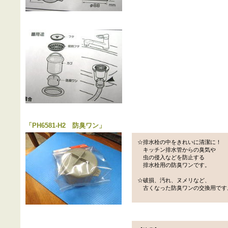
「
PH6581-H2 防臭ワン
」
☆排水栓の中をきれいに清潔に！
キッチン排水管からの臭気や
虫の侵入などを防止する
排水栓用の防臭ワンです。
☆破損、汚れ、ヌメリなど、
古くなった防臭ワンの交換用です