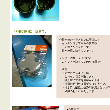
「
PH6580-H2 防臭ワン
」
☆排水栓の中をきれいに清潔に！
キッチン排水管からの臭気や
虫の侵入などを防止する
排水栓用の防臭ワンです。
☆破損、汚れ、ヌメリなど、
古くなった防臭ワンの交換用です。
【注意】
・メーカーによっては
合わない場合があります。
購入前に寸法をお確かめ下さい。
・清掃の時以外は必ずつけて下さい。
・排水口に酸性の洗浄剤を流さないで
破損のおそれがあります。
■品質表示