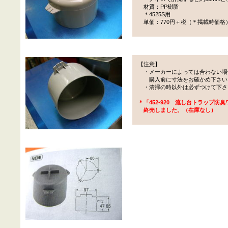
材質：PP樹脂
＊4525S用
単価：770円＋税（＊掲載時価格
【注意】
・メーカーによっては合わない場
購入前に寸法をお確かめ下さい
・清掃の時以外は必ずつけて下さ
＊「452-920 流し台トラップ防
終売しました。（在庫なし）