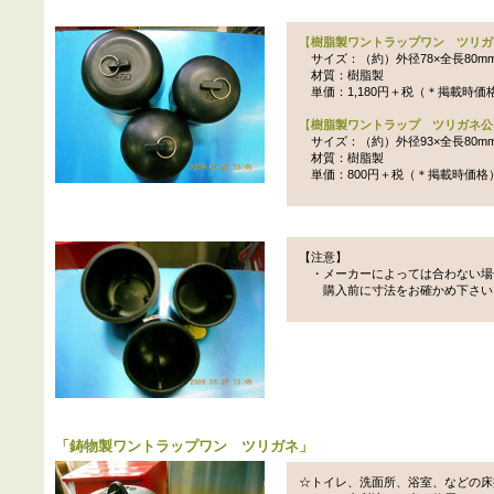
【
樹脂製ワントラップワン ツリガ
サイズ：（約）外径78×全長80m
材質：樹脂製
単価：1,180円＋税（＊掲載時価
【
樹脂製ワントラップ ツリガネ公
サイズ：（約）外径93×全長80m
材質：樹脂製
単価：800円＋税（＊掲載時価格
【注意】
・メーカーによっては合わない場
購入前に寸法をお確かめ下さい
「
鋳物製ワントラップワン ツリガネ
」
☆トイレ、洗面所、浴室、などの床