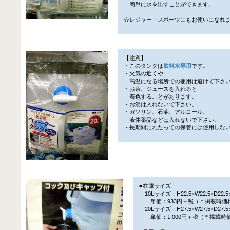
簡単に水を出すことができます。
☆レジャー・スポーツにもお使いになれ
【注意】
・このタンクは
飲料水専用
です。
・火気の近くや
高温になる場所での使用は避けて下さ
・お茶、ジュースを入れると
着色することがあります。
・お湯は入れないで下さい。
・ガソリン、石油、アルコール、
液体薬品などは入れないで下さい。
・長期間にわたっての保管には使用しな
■在庫サイズ
10Lサイズ：H22.5×W22.5×D22.
単価：933円＋税（＊掲載時価
20Lサイズ：H27.5×W27.5×D27.
単価：1,000円＋税（＊掲載時