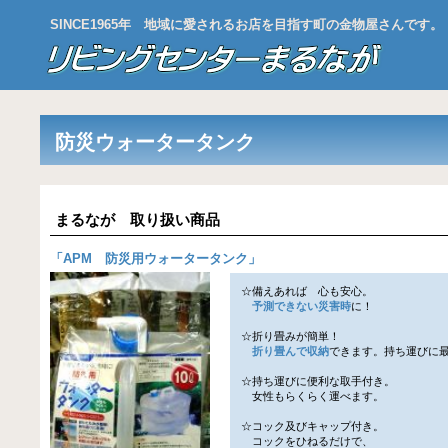
SINCE1965年 地域に愛されるお店を目指す町の金物屋さんです。
防災ウォータータンク
まるなが 取り扱い商品
「
APM 防災用ウォータータンク
」
☆備えあれば 心も安心。
予測できない災害時
に！
☆折り畳みが簡単！
折り畳んで収納
できます。持ち運びに
☆持ち運びに便利な取手付き。
女性もらくらく運べます。
☆コック及びキャップ付き。
コックをひねるだけで、