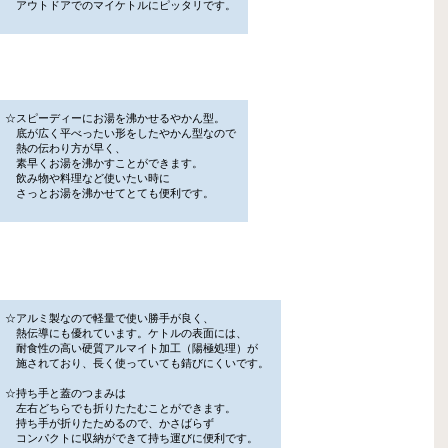
アウトドアでのマイケトルにピッタリです。
☆スピーディーにお湯を沸かせるやかん型。
底が広く平べったい形をしたやかん型なので
熱の伝わり方が早く、
素早くお湯を沸かすことができます。
飲み物や料理など使いたい時に
さっとお湯を沸かせてとても便利です。
☆アルミ製なので軽量で使い勝手が良く、
熱伝導にも優れています。ケトルの表面には、
耐食性の高い硬質アルマイト加工（陽極処理）が
施されており、長く使っていても錆びにくいです。
☆持ち手と蓋のつまみは
左右どちらでも折りたたむことができます。
持ち手が折りたためるので、かさばらず
コンパクトに収納ができて持ち運びに便利です。