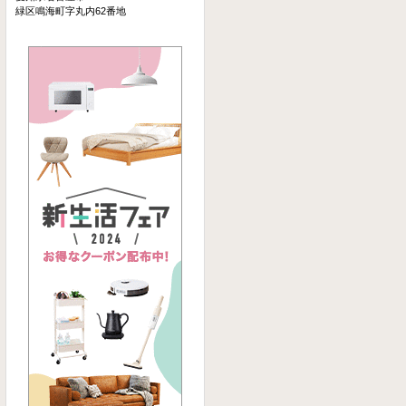
緑区鳴海町字丸内62番地