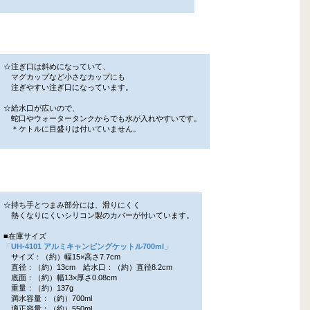
☆注ぎ口は斜めになっていて、
マグカップなど小さなカップにも
注ぎやすい注ぎ口になっています。
☆給水口が広いので、
蛇口やウォータータンクからでも水が入れやすいです。
＊ケトルに目盛りは付いていません。
☆持ち手とつまみ部分には、滑りにくく
熱くなりにくいシリコン製のカバーが付いています。
■在庫サイズ
「
UH-4101 アルミキャンピングケットル700ml
」
サイズ：（約）幅15×高さ7.7cm
直径：（約）13cm 給水口：（約）直径8.2cm
底面：（約）幅13×厚さ0.08cm
重量：（約）137g
満水容量：（約）700ml
適正容量：（約）550ml