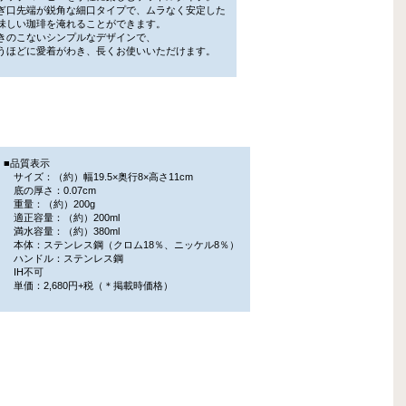
口先端が鋭角な細口タイプで、ムラなく安定した
しい珈琲を淹れることができます。
のこないシンプルなデザインで、
ほどに愛着がわき、長くお使いいただけます。
■品質表示
サイズ：（約）幅19.5×奥行8×高さ11cm
底の厚さ：0.07cm
重量：（約）200g
適正容量：（約）200ml
満水容量：（約）380ml
本体：ステンレス鋼（クロム18％、ニッケル8％）
ハンドル：ステンレス鋼
IH不可
単価：2,680円+税（＊掲載時価格）