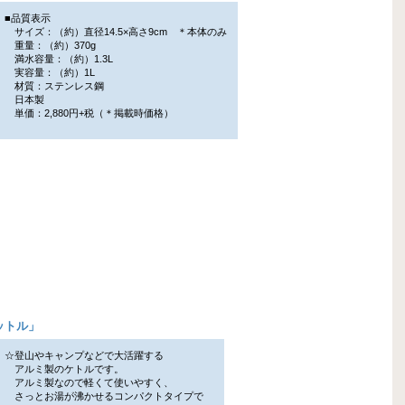
■品質表示
サイズ：（約）直径14.5×高さ9cm ＊本体のみ
重量：（約）370g
満水容量：（約）1.3L
実容量：（約）1L
材質：ステンレス鋼
日本製
単価：2,880円+税（＊掲載時価格）
ットル
」
☆登山やキャンプなどで大活躍する
アルミ製のケトルです。
アルミ製なので軽くて使いやすく、
さっとお湯が沸かせるコンパクトタイプで