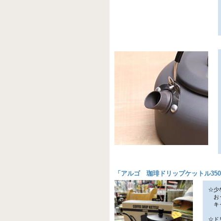
「
アルゴ 珈琲ドリップケットル350
☆少
おう
キャ
☆ド