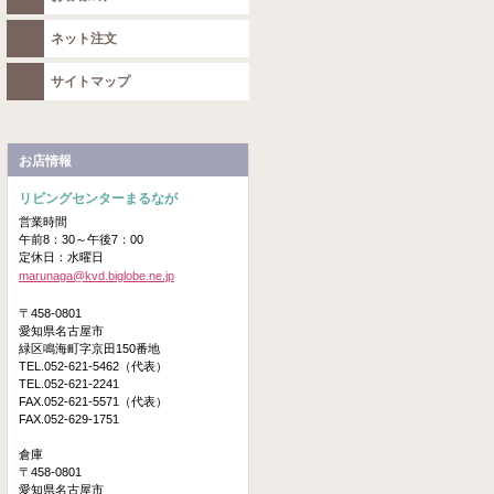
ネット注文
サイトマップ
お店情報
リビングセンターまるなが
営業時間
午前8：30～午後7：00
定休日：水曜日
marunaga@kvd.biglobe.ne.jp
〒458-0801
愛知県名古屋市
緑区鳴海町字京田150番地
TEL.052-621-5462（代表）
TEL.052-621-2241
FAX.052-621-5571（代表）
FAX.052-629-1751
倉庫
〒458-0801
愛知県名古屋市