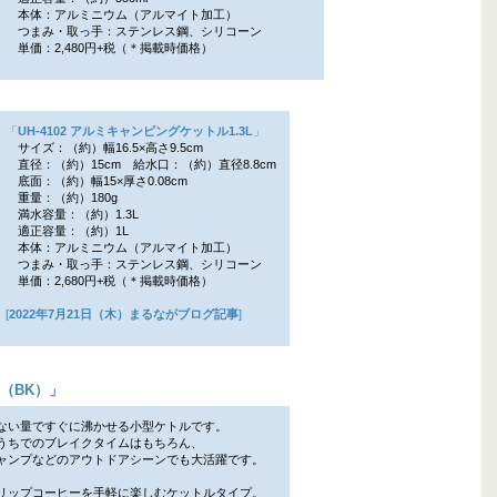
本体：アルミニウム（アルマイト加工）
つまみ・取っ手：ステンレス鋼、シリコーン
単価：2,480円+税（＊掲載時価格）
「
UH-4102 アルミキャンピングケットル1.3L
」
サイズ：（約）幅16.5×高さ9.5cm
直径：（約）15cm 給水口：（約）直径8.8cm
底面：（約）幅15×厚さ0.08cm
重量：（約）180g
満水容量：（約）1.3L
適正容量：（約）1L
本体：アルミニウム（アルマイト加工）
つまみ・取っ手：ステンレス鋼、シリコーン
単価：2,680円+税（＊掲載時価格）
[
2022年7月21日（木）まるながブログ記事
]
（BK）
」
ない量ですぐに沸かせる小型ケトルです。
ちでのブレイクタイムはもちろん、
ンプなどのアウトドアシーンでも大活躍です。
リップコーヒーを手軽に楽しむケットルタイプ。