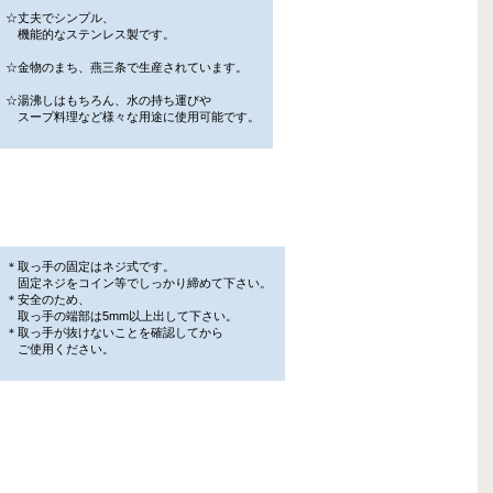
☆丈夫でシンプル、
機能的なステンレス製です。
☆金物のまち、燕三条で生産されています。
☆湯沸しはもちろん、水の持ち運びや
スープ料理など様々な用途に使用可能です。
＊取っ手の固定はネジ式です。
固定ネジをコイン等でしっかり締めて下さい。
＊安全のため、
取っ手の端部は5mm以上出して下さい。
＊取っ手が抜けないことを確認してから
ご使用ください。