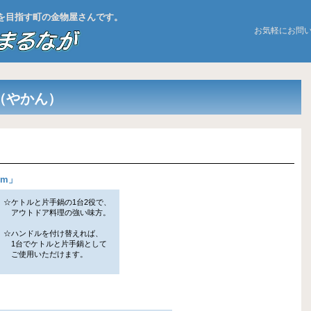
お店を目指す町の金物屋さんです。
お気軽にお問
（やかん）
cm
」
☆ケトルと片手鍋の1台2役で、
アウトドア料理の強い味方。
☆ハンドルを付け替えれば、
1台でケトルと片手鍋として
ご使用いただけます。