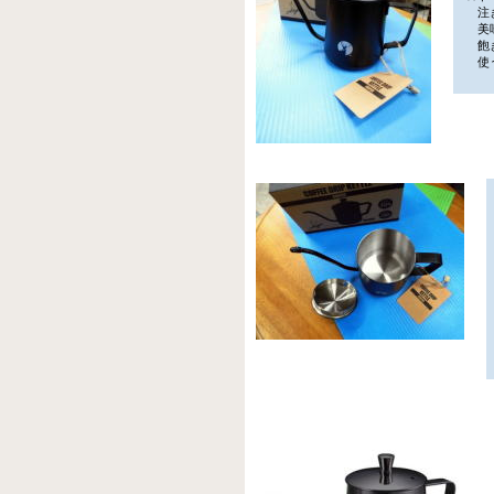
注ぎ
美味
飽き
使う