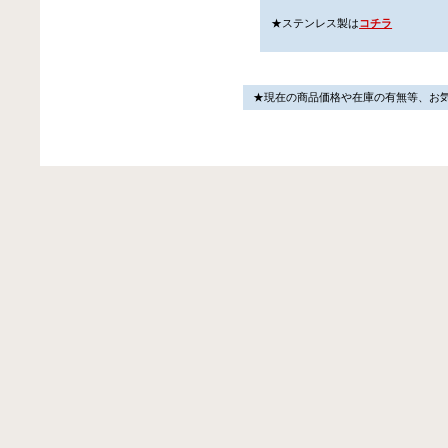
★ステンレス製は
コチラ
★現在の商品価格や在庫の有無等、お