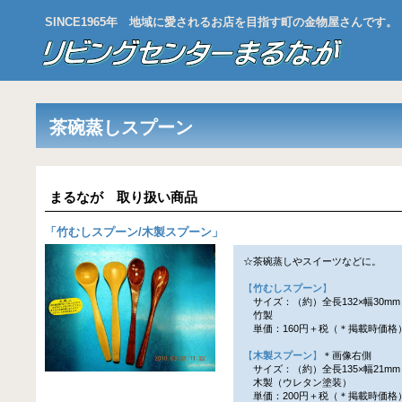
SINCE1965年 地域に愛されるお店を目指す町の金物屋さんです。
茶碗蒸しスプーン
まるなが 取り扱い商品
「
竹むしスプーン/木製スプーン
」
☆茶碗蒸しやスイーツなどに。
【
竹むしスプーン
】
サイズ：（約）全長132×幅30mm
竹製
単価：160円＋税（＊掲載時価格
【
木製スプーン
】
＊画像右側
サイズ：（約）全長135×幅21mm
木製（ウレタン塗装）
単価：200円＋税（＊掲載時価格