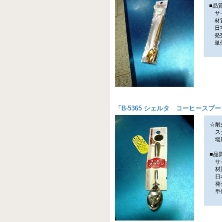
■品
サイ
材質
日
発売
単価
「
B-5365 シェルタ コーヒースプ
☆耐
スタ
場所
■品
サイ
材質
日
発売
単価