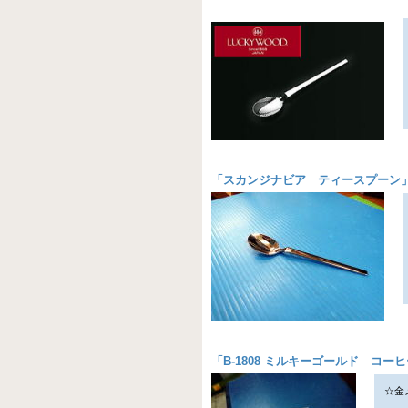
「
スカンジナビア ティースプーン
「
B-1808 ミルキーゴールド コー
☆金