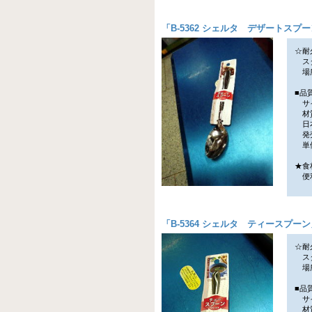
「
B-5362 シェルタ デザートスプ
☆耐
スタ
場所
■品
サイ
材質
日
発売
単価
★食
便利
「
B-5364 シェルタ ティースプーン
☆耐
スタ
場所
■品
サイ
材質