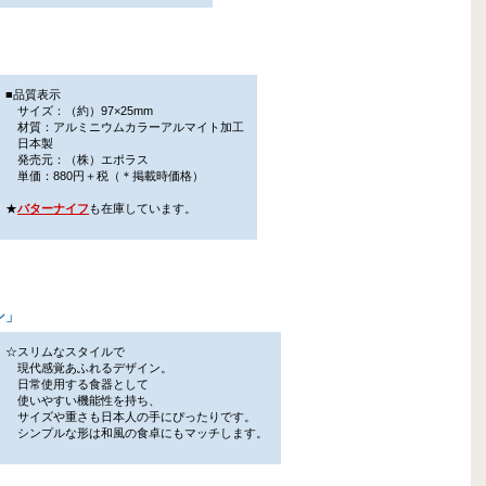
■品質表示
サイズ：（約）97×25mm
材質：アルミニウムカラーアルマイト加工
日本製
発売元：（株）エポラス
単価：880円＋税（＊掲載時価格）
★
バターナイフ
も在庫しています。
ン
」
☆スリムなスタイルで
現代感覚あふれるデザイン。
日常使用する食器として
使いやすい機能性を持ち、
サイズや重さも日本人の手にぴったりです。
シンプルな形は和風の食卓にもマッチします。