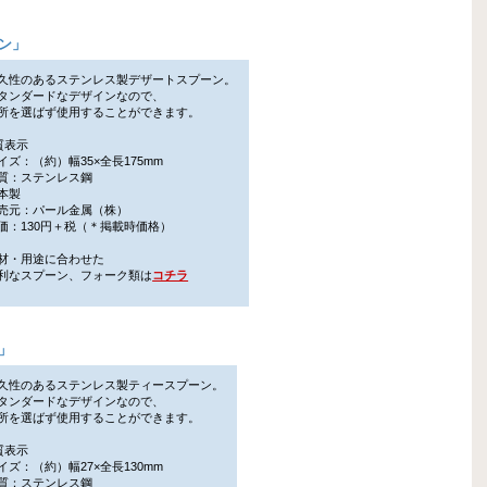
ーン
」
久性のあるステンレス製デザートスプーン。
ンダードなデザインなので、
を選ばず使用することができます。
質表示
ズ：（約）幅35×全長175mm
：ステンレス鋼
本製
元：パール金属（株）
：130円＋税（＊掲載時価格）
材・用途に合わせた
なスプーン、フォーク類は
コチラ
」
久性のあるステンレス製ティースプーン。
ンダードなデザインなので、
を選ばず使用することができます。
質表示
ズ：（約）幅27×全長130mm
：ステンレス鋼