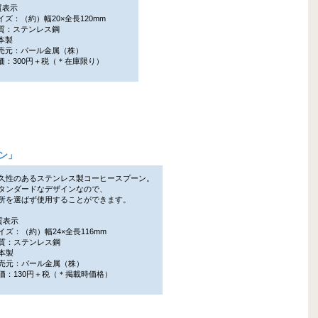
質表示
ズ：（約）幅20×全長120mm
：ステンレス鋼
本製
元：パール金属（株）
：300円＋税（＊在庫限り）
ーン
」
久性のあるステンレス製コーヒースプーン。
ンダードなデザインなので、
を選ばず使用することができます。
質表示
ズ：（約）幅24×全長116mm
：ステンレス鋼
本製
元：パール金属（株）
：130円＋税（＊掲載時価格）