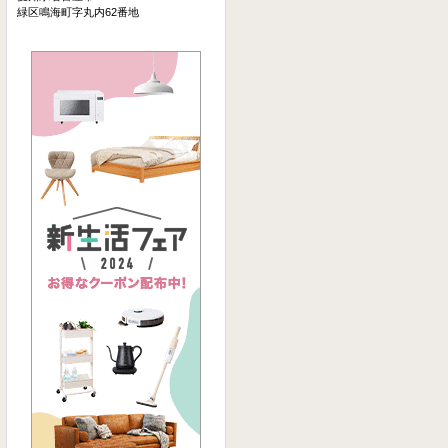
緑区鳴海町字丸内62番地