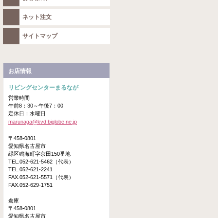
ネット注文
サイトマップ
お店情報
リビングセンターまるなが
営業時間
午前8：30～午後7：00
定休日：水曜日
marunaga@kvd.biglobe.ne.jp
〒458-0801
愛知県名古屋市
緑区鳴海町字京田150番地
TEL.052-621-5462（代表）
TEL.052-621-2241
FAX.052-621-5571（代表）
FAX.052-629-1751
倉庫
〒458-0801
愛知県名古屋市