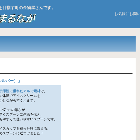
お店を目指す町の金物屋さんです。
お気軽にお問
）
シルバー）
」
伝導性に優れたアルミ素材
で、
体温でアイスクリームを
しながらすくえます。
1.47mmの厚さが
くスプーンに体温を伝え、
やすくて使いやすいスプーンです。
イスカップを買った時に貰える、
スプーンに近づけました！