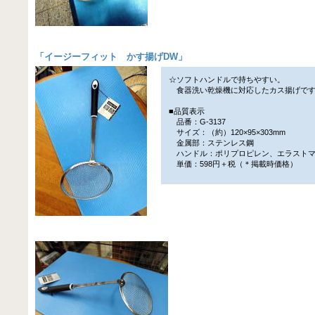
「
イージーフィット かす揚げDW
」
☆ソフトハンドルで持ちやすい。
食器洗い乾燥機に対応したカス揚げで
■品質表示
品番：G-3137
サイズ：（約）120×95×303mm
金属部：ステンレス鋼
ハンドル：ポリプロピレン、エラスト
単価：598円＋税（＊掲載時価格）