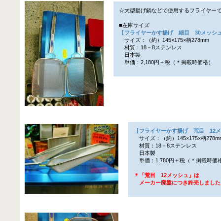
☆大型揚げ鍋などで使用するフライヤー
■在庫サイズ
【
フライヤーかす揚げ 細目 30メッシ
サイズ：（約）145×175×柄278mm
材質：18－8ステンレス
日本製
単価：2,180円＋税（＊掲載時価格）
【
フライヤーかす揚げ 荒目 12
サイズ：（約）145×175×柄278m
材質：18－8ステンレス
日本製
単価：1,780円＋税（＊掲載時価
＊「荒目 12メッシュ」は
メーカー廃盤につき終売しました