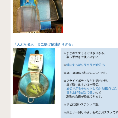
「
天ぷら名人 ミニ揚げ鍋油きりざる
」
☆まとめてすくえる油きりざる。
取っ手付きで使いやすい。
☆
鍋にすっぽりラクラク油切り♪
☆16～18cmの鍋におススメです。
☆フライドポテトなどを揚げた時、
箸で取り出すのは一苦労。
油切りざるをセットしてから揚げれば
引き上げるだけで良い
ので
調理の負担が軽減できます。
☆サビに強いステンレス製。
☆鍋より一回り小さいものがおススメで