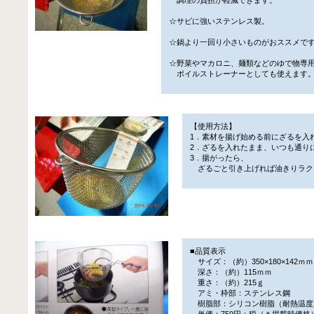
☆サビに強いステンレス製。
☆鍋より一回り小さいものがおススメで
☆野菜やマカロニ、麺類などのゆで物専
ボイルストレーナーとしても使えます
【使用方法】
1．素材を揚げ始める前にざるを入
2．ざるを入れたまま、いつも通り
3．揚がったら、
ざるごと引き上げれば油きりラク
■品質表示
サイズ：（約）350×180×142ｍｍ
深さ：（約）115ｍｍ
重さ：（約）215ｇ
アミ・枠部：ステンレス鋼
樹脂部：シリコン樹脂（耐熱温度2
単価：750円＋税（＊掲載時価格