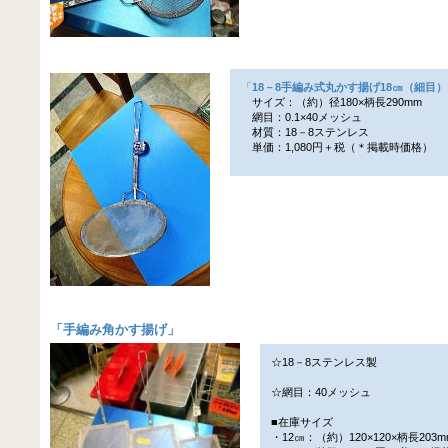
「
18－8手編み式丸かす揚げ18㎝（細目）
サイズ：（約）径180×柄長290mm
網目：0.1×40メッシュ
材質：18－8ステンレス
単価：1,080円＋税（＊掲載時価格）
「
手編み角かす揚げ
」
☆18－8ステンレス製
☆網目：40メッシュ
■在庫サイズ
・12㎝：（約）120×120×柄長203m