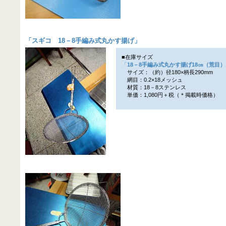
「
スギコ 18－8手編み式丸かす揚げ
」
■在庫サイズ
「
18－8手編み式丸かす揚げ18㎝（荒目）
サイズ：（約）径180×柄長290mm
網目：0.2×18メッシュ
材質：18－8ステンレス
単価：1,080円＋税（＊掲載時価格）