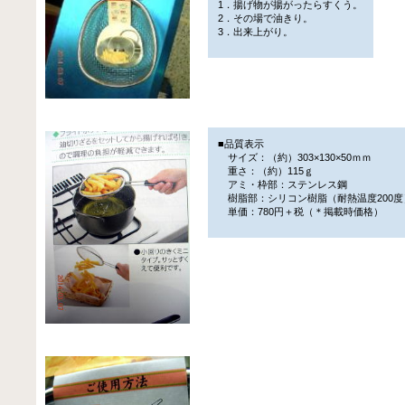
1．揚げ物が揚がったらすくう。
2．その場で油きり。
3．出来上がり。
■品質表示
サイズ：（約）303×130×50ｍｍ
重さ：（約）115ｇ
アミ・枠部：ステンレス鋼
樹脂部：シリコン樹脂（耐熱温度200度
単価：780円＋税（＊掲載時価格）