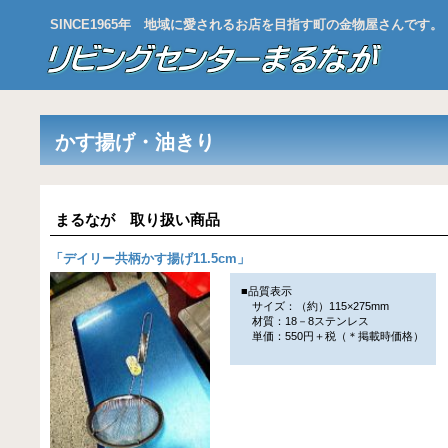
SINCE1965年 地域に愛されるお店を目指す町の金物屋さんです。
かす揚げ・油きり
まるなが 取り扱い商品
「
デイリー共柄かす揚げ11.5cm
」
■品質表示
サイズ：（約）115×275mm
材質：18－8ステンレス
単価：550円＋税（＊掲載時価格）