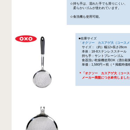
☆持ち手は、濡れた手でも滑りにくい、
柔らかいゴムが使われています。
☆食洗機も使用可能。
■在庫サイズ
「
オクソー カスアゲ大（コースメ
サイズ：（約）幅12×長さ28cm
本体：18-8ステンレススチール
持ち手：サントプレーンゴム
食器洗い乾燥機使用OK（漂白殺
単価：1,580円＋税（＊掲載時価
＊「オクソー カスアゲ大（コース
メーカー廃盤につき終売しました