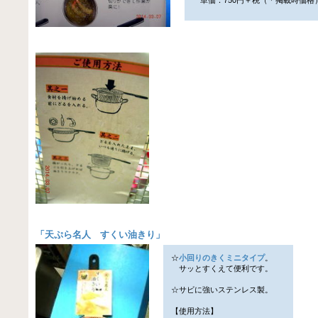
「
天ぷら名人 すくい油きり
」
☆
小回りのきくミニタイプ
。
サッとすくえて便利です。
☆サビに強いステンレス製。
【使用方法】