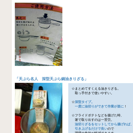
「
天ぷら名人 深型天ぷら鍋油きりざる
」
☆まとめてすくえる油きりざる。
取っ手付きで使いやすい。
☆
深型タイプ。
一度に油切りができて作業が楽に
！
☆フライドポテトなどを揚げた時、
箸で取り出すのは一苦労。
油切りざるをセットしてから揚げれば
引き上げるだけで良い
ので
調理の負担が軽減できます。