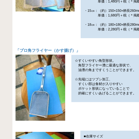
単価：1,480円＋税（＊掲
・15㎝：（約）150×150×柄長260m
単価：1,680円＋税（＊掲
・18㎝：（約）180×180×柄長280m
単価：2,280円＋税（＊掲
「
プロ角フライヤー（かす揚げ）
」
☆すくいやすい角型形状。
角型フライヤー漕に最適な形状で、
油漕の角まですくうことができます。
☆先端にはツブシ加工、
すくい部は食材が入りやすい
ポケット形状になっていることで
的確にすくいあげることができます。
■在庫サイズ