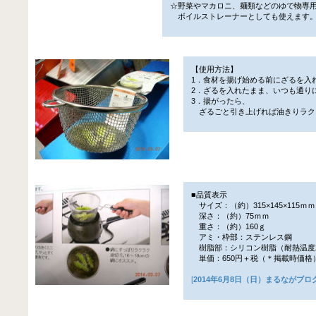
☆野菜やマカロニ、麺類などのゆで物専
ボイルストレーナーとしても使えます
【使用方法】
1．食材を揚げ始める前にざるを入
2．ざるを入れたまま、いつも通り
3．揚がったら、
ざるごと引き上げれば油きりラク
■品質表示
サイズ：（約）315×145×115ｍｍ
深さ：（約）75ｍｍ
重さ：（約）160ｇ
アミ・枠部：ステンレス鋼
樹脂部：シリコン樹脂（耐熱温度2
単価：650円＋税（＊掲載時価格
[
2014年6月8日（日）まるながブロ