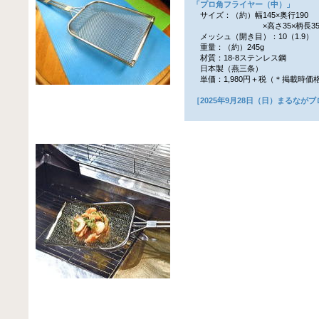
「プロ角フライヤー（中）」
サイズ：（約）幅145×奥行190
×高さ35×柄長350
メッシュ（開き目）：10（1.9）
重量：（約）245g
材質：18‐8ステンレス鋼
日本製（燕三条）
単価：1,980円＋税（＊掲載時価
［2025年9月28日（日）まるなが