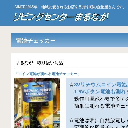
SINCE1965年 地域に愛されるお店を目指す町の金物屋さんです。
電池チェッカー
まるなが 取り扱い商品
「
コイン電池が測れる電池チェッカー
」
☆
3Vリチウムコイン電池
1.5Vボタン電池も測れ
動作用電池不要で多く
簡単に測れる電池チェ
☆電池は常に自然放電し
定期的な残量チェック