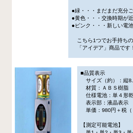
●緑・・・まだまだ充分
●黄色・・・交換時期が
●ピンク・・・新しい電
こちら1つでお手持ちの
「アイデア」商品です
■品質表示
サイズ（約）：縦8.5×
材質：ＡＢＳ樹脂
仕様電池：単４形乾
表示部：液晶表示
単価：980円＋税（
【測定可能電池】
単1・単2・単3・単