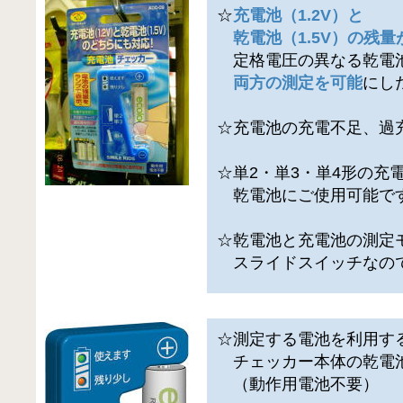
☆
充電池（1.2V）と
乾電池（1.5V）の残量
定格電圧の異なる乾電
両方の測定を可能
にし
☆充電池の充電不足、過
☆単2・単3・単4形の充
乾電池にご使用可能で
☆乾電池と充電池の測定
スライドスイッチなの
☆測定する電池を利用す
チェッカー本体の乾電
（動作用電池不要）