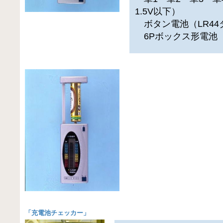
1.5V以下）
ボタン電池（LR44
6Pボックス形電池（
「
充電池チェッカー
」