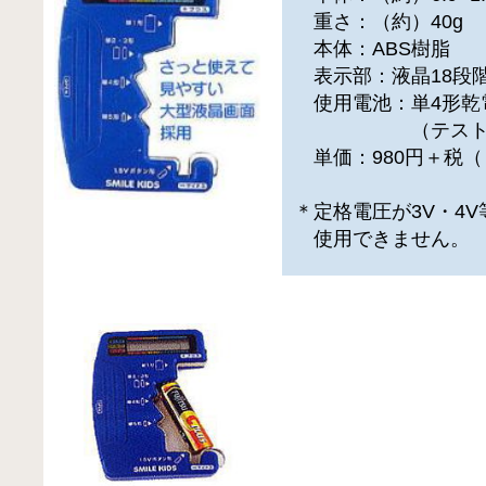
重さ：（約）40g
本体：ABS樹脂
表示部：液晶18段階表
使用電池：単4形乾
（テスト用電
単価：980円＋税（
＊定格電圧が3V・4V
使用できません。