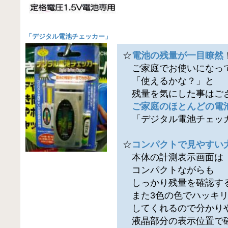
「
デジタル電池チェッカー
」
☆
電池の残量が一目瞭然
ご家庭でお使いになっ
「使えるかな？」と
残量を気にした事はご
ご家庭のほとんどの電
「デジタル電池チェッ
☆
コンパクトで見やすい
本体の計測表示画面は
コンパクトながらも
しっかり残量を確認す
また3色の色でハッキリ
してくれるので分かり
液晶部分の表示位置で