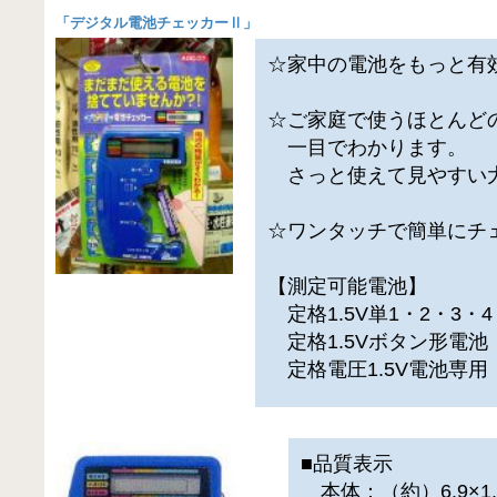
「
デジタル電池チェッカーⅡ
」
☆家中の電池をもっと有
☆ご家庭で使うほとんど
一目でわかります。
さっと使えて見やすい
☆ワンタッチで簡単にチ
【測定可能電池】
定格1.5V単1・2・3・
定格1.5Vボタン形電池
定格電圧1.5V電池専用
■品質表示
本体：（約）6.9×1.6