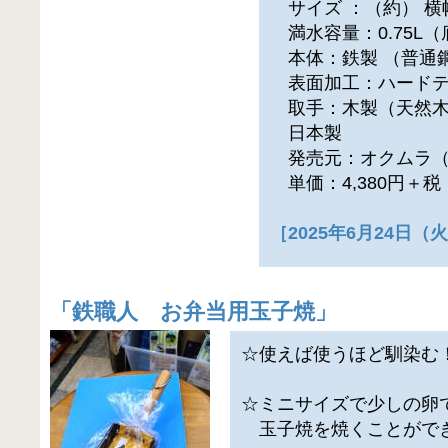
サイズ ：（約） 横幅1
満水容量：0.75L（底
本体：鉄製 （普通
表面加工：ハードテ
取手：木製（天然
日本製
発売元：オクムラ（
単価：4,380円＋
［2025年6月24日
「
鉄職人 お弁当用玉子焼
」
☆使えば使うほど馴染む
☆ミニサイズで少しの卵
玉子焼を焼くことがで