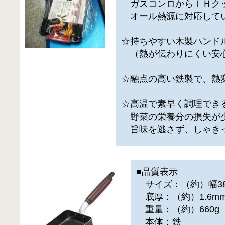
ガスコンロからＩＨク
オール熱源に対応して
☆持ちやすい木製ハンド
（熱が伝わりにくい安
☆融点の高い鉄製で、熱
☆高温で素早く調理でき
野菜の栄養分の損失が
旨味を逃さず、しゃき
■品質表示
サイズ：（約）幅380
底厚：（約）1.6m
重量：（約）660g
本体：鉄