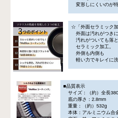
変形しにくいのが特
☆「外面セラミック
外面は汚れがつきに
汚れがついても落と
セラミック加工。
外側も内側も
軽い力でキレイに洗
■品質表示
サイズ：（約）全長380×
底の厚さ：2.8mm
重量：（約）532g
本体：アルミニウム合