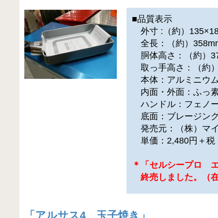
■品質表示
外寸 :（約）135×1
全長：（約）358m
胴体高さ：（約）37
取っ手高さ：（約）
本体：アルミニウム
内面・外面：ふっ素
ハンドル：フェノー
底面：ブレージング加
発売元：（株）マイ
単価：2,480円＋
＊「セルシープロ 
終売しました。（在
「
アルサス4 玉子焼き
」