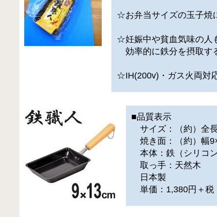
☆お弁当サイズの玉子焼
☆妊娠中や貧血気味の人
効率的に鉄分を摂取す
☆IH(200v)・ガス火両
■品質表示
サイズ：（約）全長30
焼き面：（約）幅9×
本体：鉄（シリコン
取っ手：天然木
日本製
単価：1,380円＋