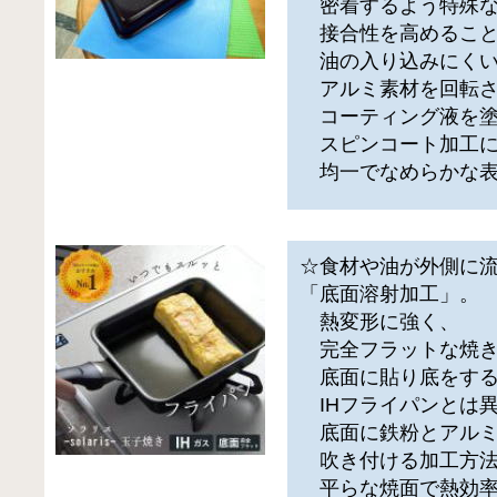
密着するよう特殊な
接合性を高めるこ
油の入り込みにくい
アルミ素材を回転さ
コーティング液を塗
スピンコート加工に
均一でなめらかな表
☆食材や油が外側に
「底面溶射加工」。
熱変形に強く、
完全フラットな焼き
底面に貼り底をす
IHフライパンとは
底面に鉄粉とアルミ
吹き付ける加工方法
平らな焼面で熱効率