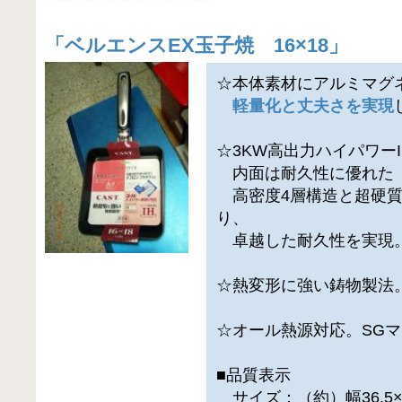
「
ベルエンスEX玉子焼 16×18
」
☆本体素材にアルミマグ
軽量化と丈夫さを実現
☆3KW高出力ハイパワー
内面は耐久性に優れた
高密度4層構造と超硬質
り、
卓越した耐久性を実現
☆熱変形に強い鋳物製法
☆オール熱源対応。SG
■品質表示
サイズ：（約）幅36.5×奥