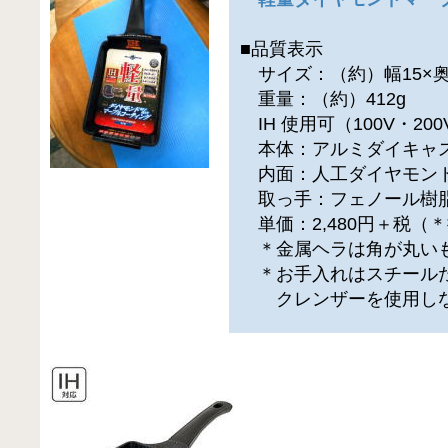
■品質表示
サイズ：（約）幅15×奥行3
重量：（約）412g
IH 使用可（100V・200
本体：アルミダイキャ
内面：人工ダイヤモン
取っ手：フェノール樹
単価：2,480円＋税（
＊金属ヘラは角が丸いも
＊お手入れはスチールた
クレンザーを使用しな