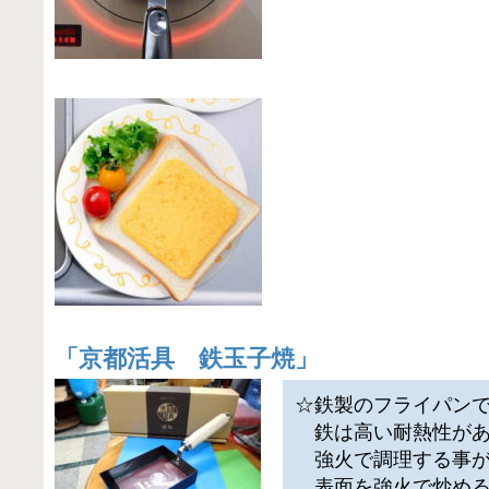
「
京都活具 鉄玉子焼
」
☆鉄製のフライパン
鉄は高い耐熱性があ
強火で調理する事が
表面を強火で炒める