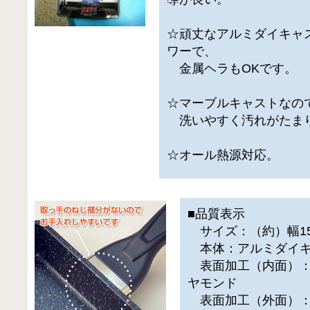
☆頑丈なアルミダイキャ
ワーで、
金属ヘラもOKです。
☆マーブルキャストなの
洗いやすく汚れがたま
☆オール熱源対応。
■品質表示
サイズ：（約）幅15×
本体：アルミダイキ
表面加工（内面）：
ヤモンド
表面加工（外面）：