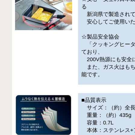
る
新潟県で製造されて
安心してご使用いた
☆製品安全協会
「クッキングヒータ
ており、
200V熱源にも安全
また、ガス火はもち
能です。
■品質表示
サイズ：（約）全長36.
重量：（約）435g
容量：0.7L
本体：ステンレス+