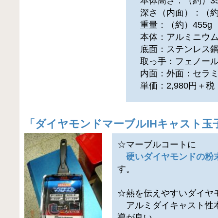
本体高さ：（約）35
深さ（内面）：（約）
重量：（約）455g
本体：アルミニウム
底面：ステンレス鋼（
取っ手：フェノール
内面：外面：セラミ
単価：2,980円＋
「
ダイヤモンドマーブルIHキャスト玉
☆マーブルコートに
硬いダイヤモンドの粉
す。
☆熱を伝えやすいダイヤ
アルミダイキャスト性本
導が良い。