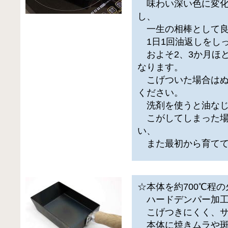
味わい深い色に変化
し、
一生の相棒として良
1日1回油返しをし
およそ2、3か月ほ
なります。
こげついた場合はぬ
ください。
洗剤を使うと油なじ
こがしてしまった場
い、
また最初から育てて
☆本体を約700℃程
ハードデンパー加工
こげつきにくく、サ
本体に焼きムラや斑