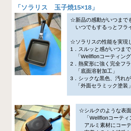
「
ソラリス 玉子焼15×18
」
☆新品の感動がいつまで
いつでもするっとフラ
☆ソラリスの性能を実現
1．スルッと感がいつま
「Wellflonコーティン
2．熱変形に強く完全フ
「底面溶射加工」
3．シックな黒色、汚れ
「外面セラミック塗装
☆シルクのような表
「Wellflonコーテ
アルミ素材にコーテ