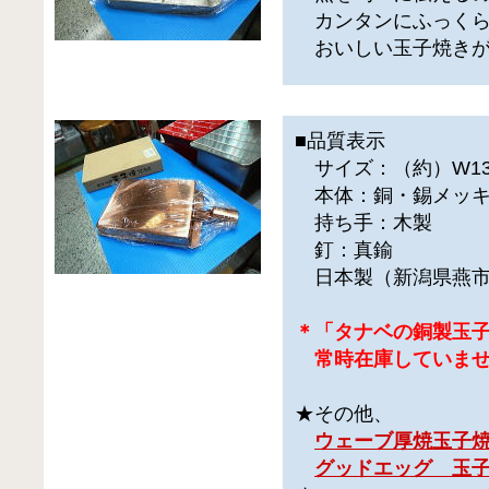
カンタンにふっく
おいしい玉子焼きが
■品質表示
サイズ：（約）W13.5
本体：銅・錫メッ
持ち手：木製
釘：真鍮
日本製（新潟県燕
＊「タナベの銅製玉子焼
常時在庫していませ
★その他、
ウェーブ厚焼玉子
グッドエッグ 玉