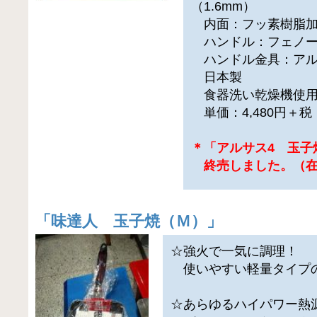
（1.6mm）
内面：フッ素樹脂
ハンドル：フェノー
ハンドル金具：アル
日本製
食器洗い乾燥機使用
単価：4,480円＋
＊「アルサス4 玉子
終売しました。（在
「
味達人 玉子焼（Ｍ）
」
☆強火で一気に調理！
使いやすい軽量タイプ
☆あらゆるハイパワー熱