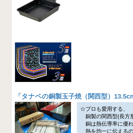
「
タナベの銅製玉子焼（関西型）13.5c
☆プロも愛用する、
銅製の関西型(長方形
銅は熱伝導率に優
熱を均一に伝えるの