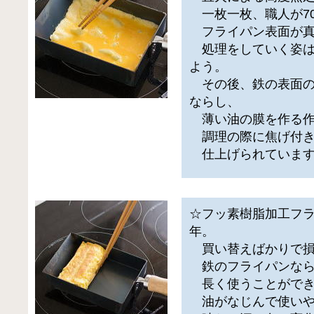
一枚一枚、職人が70
フライパン表面が真
処理をしていく姿は
よう。
その後、鉄の表面の
ならし、
薄い油の膜を作る作
調理の際に焦げ付き
仕上げられていま
☆フッ素樹脂加工フラ
年。
買い替えばかりで損
鉄のフライパンなら
長く使うことができ
油がなじんで使いや