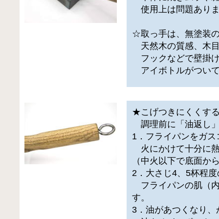
使用上は問題ありま
☆取っ手は、無塗装
天然木の質感、木目
フックなどで壁掛け
アイボトルがついて
★こげつきにくくす
調理前に「油返し」
1．フライパンをガス
火にかけて十分に熱
（中火以下で底面か
2．大さじ4、5杯程
フライパンの肌（内
す。
3．油があつくなり、