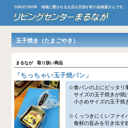
SINCE1965年 地域に愛されるお店を目指す町の金物屋さんです。
玉子焼き（たまごやき）
まるなが 取り扱い商品
「
ちっちゃい玉子焼パン
」
☆食パンの上にピッタリ
サイズの玉子焼きが焼
小さめサイズの玉子焼
☆くっつきにくいファイ
食材の旨みを引き出す