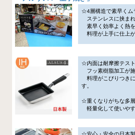
☆4層構造で素早くム
ステンレスに挟まれ
素早く効率よく熱を
料理が上手に仕上が
☆内面は耐摩擦テスト
フッ素樹脂加工が施
料理がこびりつきに
す。
☆重くなりがちな多
軽量化して使いやす
☆安心・安全の日本