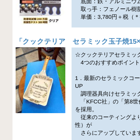
底面：鉄・アルミニウ
取っ手：フェノール樹
単価：3,780円＋税（
「
クックテリア セラミック玉子焼15×
☆クックテリアセラミッ
4つのおすすめポイン
1．最新のセラミックコ
UP
調理器具向けセラミック
「KFCC社」の「第8
を採用。
従来のコーティングより
性）が
さらにアップしていま