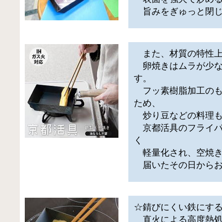
旨みをぎゅっと閉じ
また、材質の特性上
卵焼きはムラが少な
す。
フッ素樹脂加工のも
ため、
炒り豆などの料理も
京都活具のフライパ
く
軽量化され、空焼き
届いたその日からお
☆錆びにくい鉄にす
直火による高度熱処