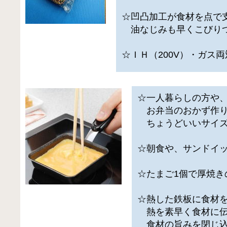
☆凹凸加工が食材を点で
油なじみも早くこびりつ
☆ＩＨ（200V）・ガス
☆一人暮らしの方や
お弁当のおかず作り
ちょうどいいサイズ
☆朝食や、サンドイ
☆たまご1個で厚焼き
☆熱した鉄板に食材
熱を素早く食材に伝
食材の旨みを閉じ込