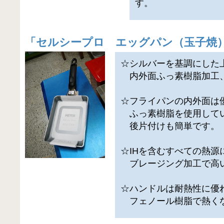
す。
「
セルシープロ エッグパン（玉子焼
☆シルバーを基調にした
内外面ふっ素樹脂加工、
☆フライパンの内外面は
ふっ素樹脂を使用して
後片付けも簡単です。
☆IHを含むすべての熱源
ブレージング加工で高
☆ハンドルは耐熱性に優
フェノール樹脂で熱く