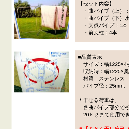
【セット内容】
・曲パイプ（上）：
・曲パイプ（下）水
・支点パイプ：1本
・前支柱：4本
■品質表示
サイズ：幅1225×4枚
収納時：幅1225×奥行
材質：ステンレス
パイプ径：25mm、
＊干せる荷重は、
各曲パイプ部分でそ
20ｋｇまで使用で
＊「ふとん干し扇形（