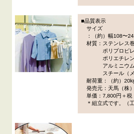
■品質表示
サイズ
：（約）幅108〜241
材質：ステンレス巻
ポリプロピレン
ポリエチレン、
アルミニウム
スチール（メ
耐荷重：（約）20k
発売元：天馬（株
単価：7,800円＋
＊組立式です。（工