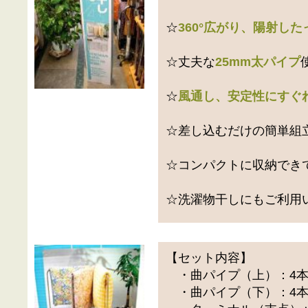
☆
360°広がり、陽射した
☆丈夫な
25mm太パイプ
☆
風通し、安定性にすぐ
☆差し込むだけの簡単組
☆コンパクトに収納でき
☆洗濯物干しにもご利用
【セット内容】
・曲パイプ（上）：4
・曲パイプ（下）：4