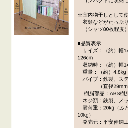
コンパクトに収納で
☆室内物干しとして
衣類などがたっぷり
（シャツ80枚程度
■品質表示
サイズ：（約）幅140
126cm
収納時：（約）幅140
重量：（約）4.8kg
パイプ：鉄製、ステ
（直径29mm、2
樹脂部品：ABS樹脂
ネジ類：鉄製、メッ
耐荷重：20kg（ふ
10kg）
発売元：平安伸鋼工