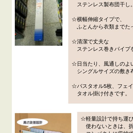
ステンレス製布団干し
☆横幅伸縮タイプで、
ふとんから衣類までた
☆清潔で丈夫な
ステンレス巻きパイプ
☆日当たり、風通しのよ
シングルサイズの敷き布
☆バスタオル5枚、フェイ
タオル掛け付きです。
☆軽量設計で持ち運び
使わないときは、折