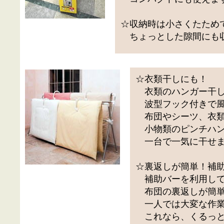
☆収納時は小さくたため
ちょっとした隙間にも
☆衣類干しにも！
衣類のハンガー干し
波型フック付きで風
布団やシーツ、衣類
小物類のピンチハン
一台で一気に干せま
☆裏返しが簡単！補
補助バーを利用し
布団の裏返しが簡単
一人では大変な作業
これなら、くるっと