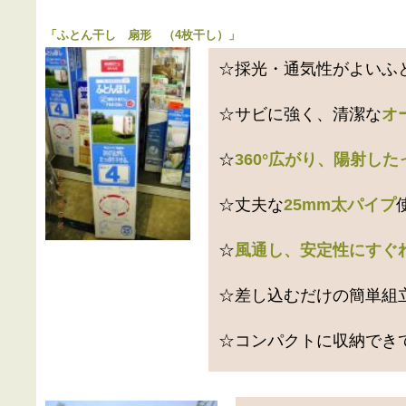
「
ふとん干し 扇形 （4枚干し）
」
☆採光・通気性がよいふ
☆サビに強く、清潔な
オ
☆
360°広がり、陽射した
☆丈夫な
25mm太パイプ
☆
風通し、安定性にすぐ
☆差し込むだけの簡単組
☆コンパクトに収納でき