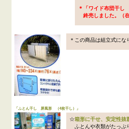
＊「ワイド布団干し M
終売しました。（在
＊この商品は組立式にな
「
ふとん干し 屏風形 （4枚干し）
」
☆
箱形に干せ、安定性抜
ふとんや衣類がたっぷ