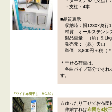
・ターミナル（支点）パ
・支柱：4本
■品質表示
収納時：幅1230×奥行12
材質：オールステンレ
製品重量：（約）5.1kg
発売元：（株）天山
単価：8,800円＋税（
＊干せる荷重は、
各曲パイプ部分でそれぞ
す。
「
ワイド布団干し MC-30
」
☆ゆったり干せてお布団
伸縮すれば
布団も4枚