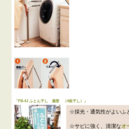
「
FB-4J ふとん干し 扇形 （4枚干し）
」
☆採光・通気性がよいふ
☆サビに強く、清潔な
オ