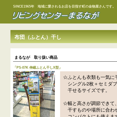
SINCE1965年 地域に愛されるお店を目指す町の金物屋さんです。
布団（ふとん）干し
まるなが 取り扱い商品
「
PS-07K 伸縮ふとん干しX型
」
☆ふとんも衣類も一気に
シングル2枚＋セミダブ
干せるサイズです。
☆幅と高さが調節できて
干すものや場所に合わ
コンパクトにも使えま