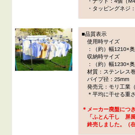
・ナット：4個（M
・タッピングネジ：1
■品質表示
使用時サイズ
：（約）幅1210×奥行
収納時サイズ
：（約）幅1230×奥行
材質：ステンレス巻
パイプ径：25mm
発売元：モリ工業（
＊平均に干せる重さ
＊メーカー廃盤につ
「ふとん干し 屏風
終売しました。（在