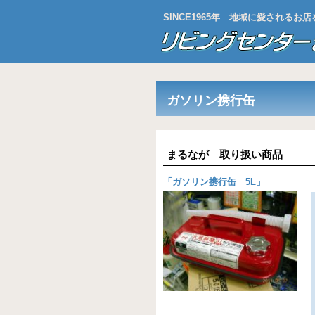
SINCE1965年 地域に愛される
ガソリン携行缶
まるなが 取り扱い商品
「
ガソリン携行缶 5L
」