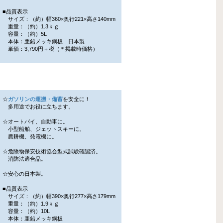
■品質表示
サイズ：（約）幅360×奥行221×高さ140mm
重量：（約）1.3ｋｇ
容量：（約）5L
本体：亜鉛メッキ鋼板 日本製
単価：3,790円＋税（＊掲載時価格）
☆
ガソリンの運搬・備蓄
を安全に！
多用途でお役に立ちます。
☆オートバイ、自動車に。
小型船舶、ジェットスキーに。
農耕機、発電機に。
☆危険物保安技術協会型式試験確認済。
消防法適合品。
☆安心の日本製。
■品質表示
サイズ：（約）幅390×奥行277×高さ179mm
重量：（約）1.9ｋｇ
容量：（約）10L
本体：亜鉛メッキ鋼板