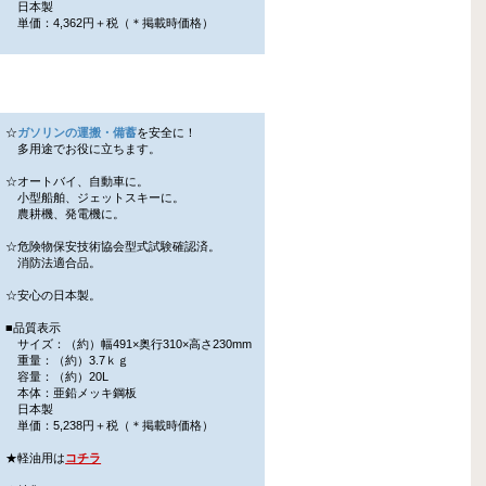
日本製
単価：4,362円＋税（＊掲載時価格）
☆
ガソリンの運搬・備蓄
を安全に！
多用途でお役に立ちます。
☆オートバイ、自動車に。
小型船舶、ジェットスキーに。
農耕機、発電機に。
☆危険物保安技術協会型式試験確認済。
消防法適合品。
☆安心の日本製。
■品質表示
サイズ：（約）幅491×奥行310×高さ230mm
重量：（約）3.7ｋｇ
容量：（約）20L
本体：亜鉛メッキ鋼板
日本製
単価：5,238円＋税（＊掲載時価格）
★軽油用は
コチラ