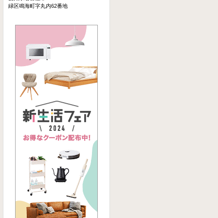
緑区鳴海町字丸内62番地