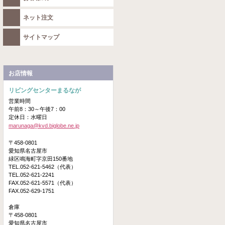
ネット注文
サイトマップ
お店情報
リビングセンターまるなが
営業時間
午前8：30～午後7：00
定休日：水曜日
marunaga@kvd.biglobe.ne.jp
〒458-0801
愛知県名古屋市
緑区鳴海町字京田150番地
TEL.052-621-5462（代表）
TEL.052-621-2241
FAX.052-621-5571（代表）
FAX.052-629-1751
倉庫
〒458-0801
愛知県名古屋市