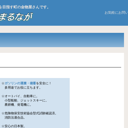
お店を目指す町の金物屋さんです。
お気軽にお問
☆
ガソリンの運搬・備蓄
を安全に！
多用途でお役に立ちます。
☆オートバイ、自動車に。
小型船舶、ジェットスキーに。
農耕機、発電機に。
☆危険物保安技術協会型式試験確認済。
消防法適合品。
☆安心の日本製。