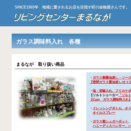
SINCE1965年 地域に愛されるお店を目指す町の金物屋さんです。
ガラス調味料入れ 各種
まるなが 取り扱い商品
・
ガラス製醤油差し・ソー
【
密閉ガラス醤油差し/オイ
・
塩・胡椒入れ、フリカケ
【
ソルトシェーカー
「ソル
【
Cast ガラス調味料入れ
・
ドレッシングボトル、オ
オイルスプレー
・
ガラス製シュガーポット
ハニーディスペンサー、