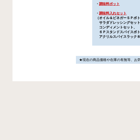
・
調味料ポット
・
調味料入れセット
（
オイル＆ビネガーＳＰボ
サラダドレッシングセッ
コンディメントセット
、
６Ｐスタンドスパイスボト
アクリルスパイスラック８
★現在の商品価格や在庫の有無等、お