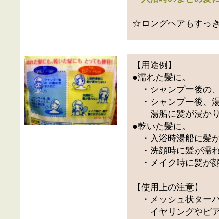
☆ロングヘアもすっき
【用途例】
●濡れた髪に。
・シャンプー後の、
・シャンプー後、湯
湯船に髪が浸かり
●乾いた髪に。
・入浴時湯船に髪が
・洗顔時に髪が濡れ
・メイク時に髪が顔
【使用上の注意】
・メッシュ状ターバ
イヤリングやピア