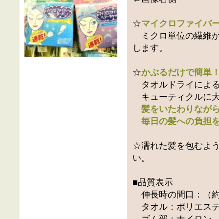
☆
マイクロファイバ
ミクロ単位の繊維が
します。
☆
かぶるだけで簡単
タオルドライによる
キューティクルに大
髪をいたわりなが
毎日の髪への負担を
☆濡れた髪を包むよ
い。
■品質表示
伸長時の間口：（約
タオル：ポリエステル
ゴム部：ナイロン、