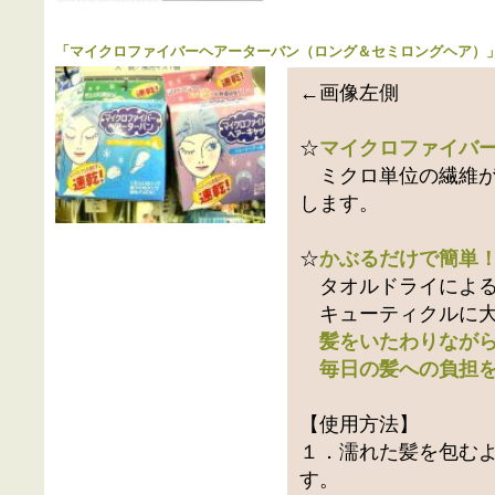
「
マイクロファイバーヘアーターバン（ロング＆セミロングヘア）
←画像左側
☆
マイクロファイバ
ミクロ単位の繊維が
します。
☆
かぶるだけで簡単
タオルドライによる
キューティクルに大
髪をいたわりなが
毎日の髪への負担を
【使用方法】
１．濡れた髪を包む
す。