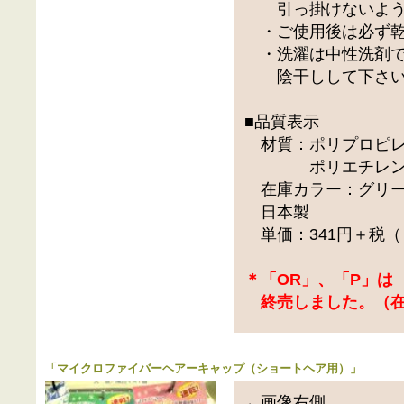
引っ掛けないよう
・ご使用後は必ず乾
・洗濯は中性洗剤で
陰干しして下さい
■品質表示
材質：ポリプロピレ
ポリエチレン、ナ
在庫カラー：グリー
日本製
単価：341円＋税（
＊「OR」、「P」は
終売しました。（在
「
マイクロファイバーヘアーキャップ（ショートヘア用）
」
←画像右側