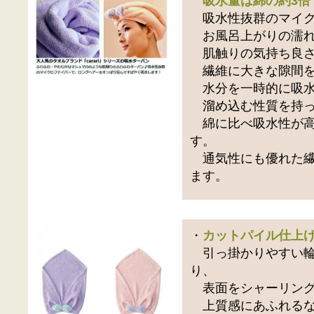
吸水量は綿の約3倍
吸水性抜群のマイク
お風呂上がりの濡れ
肌触りの気持ち良さ
繊維に大きな隙間を
水分を一時的に吸
溜め込む性質を持っ
綿に比べ吸水性が高
す。
通気性にも優れた繊
ます。
・
カットパイル仕上
引っ掛かりやすい輪
り、
表面をシャーリング
上質感にあふれるな