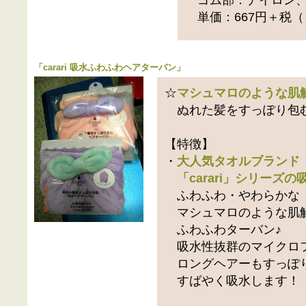
単価：667円＋税（
「
carari 吸水ふわふわヘアターバン
」
☆
マシュマロのような肌
ぬれた髪をすっぽり包
【特徴】
・
大人気タオルブランド
「carari」シリーズの
ふわふわ・やわらかな
マシュマロのような肌
ふわふわターバン♪
吸水性抜群のマイクロ
ロングヘアーもすっぽ
すばやく吸水します！