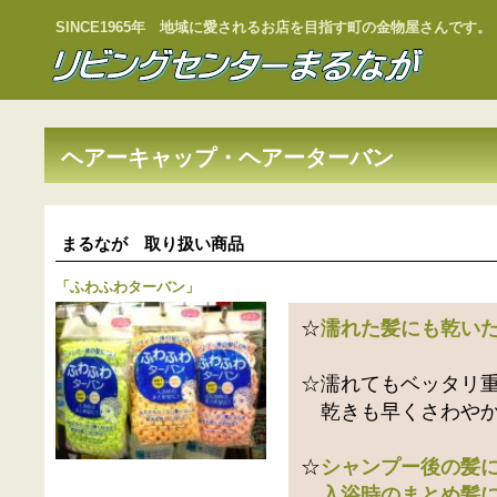
SINCE1965年 地域に愛されるお店を目指す町の金物屋さんです。
ヘアーキャップ・ヘアーターバン
まるなが 取り扱い商品
「
ふわふわターバン
」
☆
濡れた髪にも乾い
☆濡れてもベッタリ
乾きも早くさわや
☆
シャンプー後の髪に
入浴時のまとめ髪