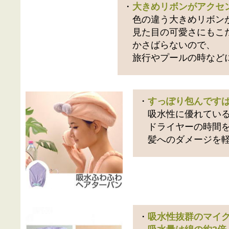
・
大きめリボンがアクセ
色の違う大きめリボンが
見た目の可愛さにもこ
かさばらないので、
旅行やプールの時などに
・
すっぽり包んです
吸水性に優れている
ドライヤーの時間を
髪へのダメージを軽
・
吸水性抜群のマイ