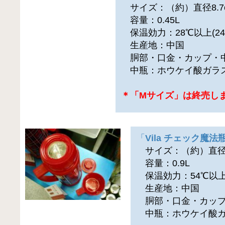
サイズ：（約）直径8.7cm
容量：0.45L
保温効力：28℃以上(24時
生産地：中国
胴部・口金・カップ・
中瓶：ホウケイ酸ガラ
＊「Mサイズ」は終売し
「
Vila チェック魔
サイズ：（約）直径10
容量：0.9L
保温効力：54℃以上(2
生産地：中国
胴部・口金・カップ
中瓶：ホウケイ酸ガ