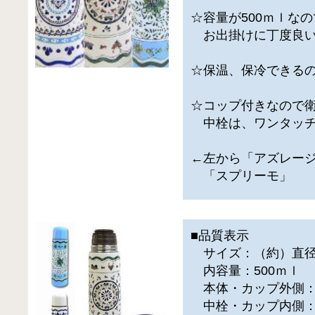
☆容量が500ｍｌなの
お出掛けに丁度良い
☆保温、保冷できる
☆コップ付きなので
中栓は、ワンタッチ
←左から「アズレー
「スプリーモ」
■品質表示
サイズ：（約）直径6.
内容量：500ｍｌ
本体・カップ外側：
中栓・カップ内側：