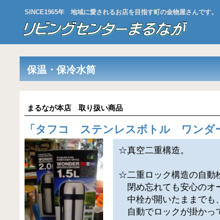
SINCE1965年 地域に愛されるお店を目指す町の金物屋さんです。
保温・保冷水筒
まるなが本店 取り扱い商品
「
タフコ ステンレスボトル ワンダ
☆真空二重構造。
☆二重ロック構造の自動
閉め忘れても安心のオ
中栓が開いたままでも
自動でロックが掛かっ