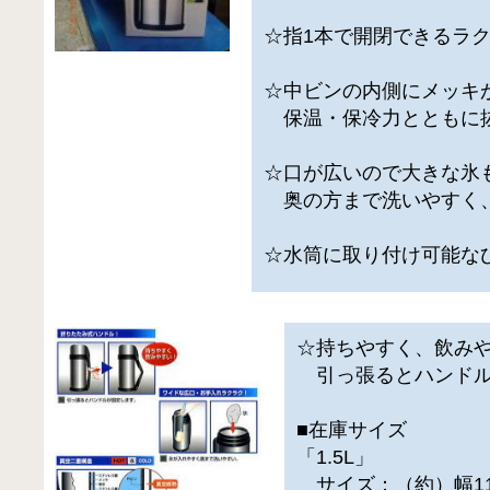
☆指1本で開閉できるラ
☆中ビンの内側にメッキ
保温・保冷力とともに
☆口が広いので大きな氷
奥の方まで洗いやすく
☆水筒に取り付け可能な
☆持ちやすく、飲み
引っ張るとハンドル
■在庫サイズ
「1.5L」
サイズ：（約）幅11×奥