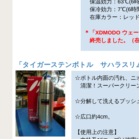
保温効力：63℃(6時間
保冷効力：7℃(6時間)
在庫カラー：レッド
＊「XDMODO ウェー
終売しました。（在
「
タイガーステンボトル サハラスリ
☆ボトル内面の汚れ、ニ
清潔！スーパークリー
☆分解して洗えるプッシ
☆広口約4cm。
【使用上の注意】