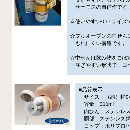
サーモスの自信作です
☆使いやすい0.5Lサイズ
☆フルオープンの中せん
もれにくい構造です。
☆中せんは飲み物をこぼ
注ぎやすい形状で、コ
■品質表示
サイズ：（約）幅9×奥
容量：500ml
内びん：ステンレ
胴部：ステンレス鋼
コップ：ポリプロピ