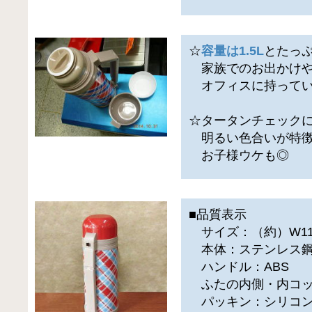
☆
容量は1.5L
とたっ
家族でのお出かけ
オフィスに持ってい
☆タータンチェック
明るい色合いが特徴
お子様ウケも◎
■品質表示
サイズ：（約）W11×D
本体：ステンレス
ハンドル：ABS
ふたの内側・内コッ
パッキン：シリコン