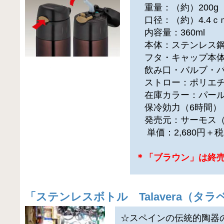
重量：（約）200g
口径：（約）4.4ｃ
内容量：360ml
本体：ステンレス鋼
フタ・キャップ本体
飲み口・バルブ・パ
ストロー：ポリエチ
在庫カラー：パール
保冷効力（6時間）：
発売元：サーモス（
単価：2,680円＋
＊「ブラウン」は終
「
ステンレスボトル Talavera（タラベ
☆スペインの伝統的陶器