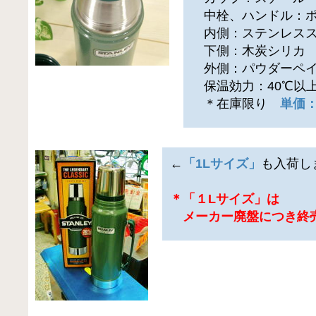
中栓、ハンドル：ポ
内側：ステンレスス
下側：木炭シリカ
外側：パウダーペイ
保温効力：40℃以上(2
＊在庫限り
単価：
←
「1Lサイズ」
も入荷し
＊「１Lサイズ」は
メーカー廃盤につき終