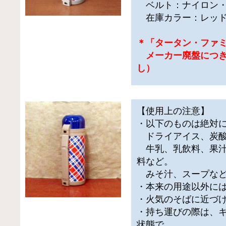
ベルト：ナイロン・
在庫カラー：レッド
＊「タータン・ファ
メーカー廃盤につき
し）
【使用上の注意】
・以下のものは絶対
ドライアイス、炭酸
牛乳、乳飲料、果汁
料など。
みそ汁、スープなど
・本来の用途以外に
・火気のそばに近づ
・持ち運びの際は、
状態で