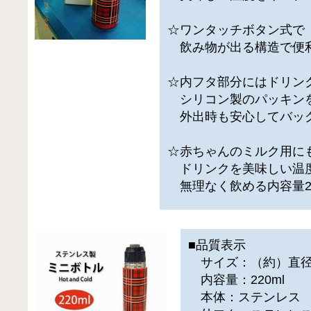
☆ワンタッチボタン式で
飲み物が出る構造で便
☆内フタ部分にはドリン
シリコン製のパッキン
外出時も安心してバッ
☆赤ちゃんのミルク用に
ドリンクを美味しい温
無理なく飲める内容量22
■品質表示
サイズ：（約）直径5
内容量：220ml
本体：ステンレス