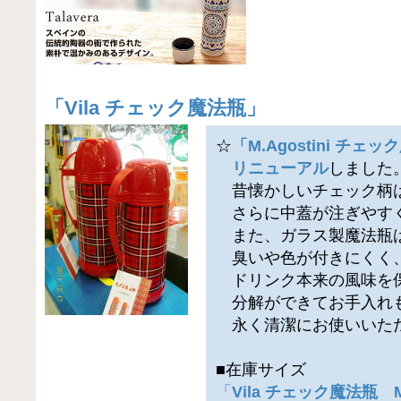
「
Vila チェック魔法瓶
」
☆
「M.Agostini チェ
リニューアル
しました
昔懐かしいチェック柄
さらに中蓋が注ぎやす
また、ガラス製魔法瓶
臭いや色が付きにくく
ドリンク本来の風味を
分解ができてお手入れ
永く清潔にお使いいた
■在庫サイズ
「
Vila チェック魔法瓶