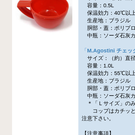
容量：0.5L
保温効力：40℃以上(2
生産地：ブラジル
胴部・蓋：ポリプロ
中瓶：ソーダ石灰ガ
「
M.Agostini チ
サイズ：（約）直径11
容量：1.0L
保温効力：55℃以上(2
生産地：ブラジル
胴部・蓋：ポリプロ
中瓶：ソーダ石灰ガ
＊「Ｌサイズ」のみ
コップはカチッと
注意下さい。
【注意事項】