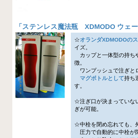
「
ステンレス魔法瓶 XDMODO ウェーブ
☆
オランダXDMODOの
イズ。
カップと一体型の持ちや
徴。
ワンプッシュで注ぎと
マグボトルとして
持ち
す。
☆注ぎ口が決まっていな
ぎが可能。
☆中栓を閉め忘れても、
圧力で自動的に中栓が