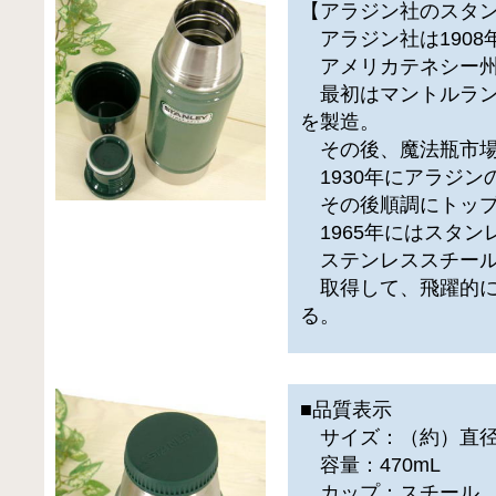
【アラジン社のスタ
アラジン社は1908
アメリカテネシー州
最初はマントルラン
を製造。
その後、魔法瓶市場
1930年にアラジン
その後順調にトップ
1965年にはスタン
ステンレススチール
取得して、飛躍的に
る。
■品質表示
サイズ：（約）直径8c
容量：470mL
カップ：スチール