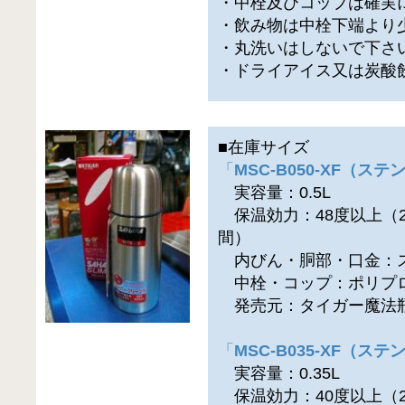
・中栓及びコップは確実
・飲み物は中栓下端より
・丸洗いはしないで下さ
・ドライアイス又は炭酸
■在庫サイズ
「
MSC-B050-XF（ス
実容量：0.5L
保温効力：48度以上（2
間）
内びん・胴部・口金：
中栓・コップ：ポリプ
発売元：タイガー魔法
「
MSC-B035-XF（ス
実容量：0.35L
保温効力：40度以上（2