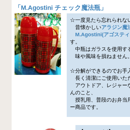
「
M.Agostini チェック魔法瓶
」
☆一度見たら忘れられな
昔懐かしい
アラジン魔
M.Agostini(アゴ
す。
中瓶はガラスを使用する
味や風味を損ねません
☆分解ができるのでお手
長く清潔にご使用いた
アウトドア、レジャーな
んのこと、
授乳用、普段のお弁当用
ー商品です。