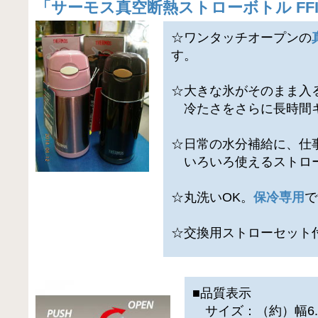
「
サーモス真空断熱ストローボトル FFI-
☆ワンタッチオープンの
す。
☆大きな氷がそのまま入
冷たさをさらに長時間
☆日常の水分補給に、仕
いろいろ使えるストロ
☆丸洗いOK。
保冷専用
で
☆交換用ストローセット
■品質表示
サイズ：（約）幅6.5×