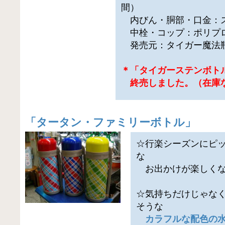
間）
内びん・胴部・口金：
中栓・コップ：ポリプ
発売元：タイガー魔法
＊「タイガーステンボト
終売しました。（在庫
「
タータン・ファミリーボトル
」
☆行楽シーズンにピッ
な
お出かけが楽しくな
☆気持ちだけじゃな
そうな
カラフルな配色の