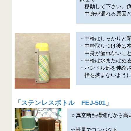
移動して下さい。倒
中身が漏れる原因と
・中栓はしっかりと
・中栓取りつけ後は
中身が漏れないこと
・中栓は水またはぬ
・ハンドル部を伸縮
指を挟まないように
「
ステンレスボトル FEJ-501
」
☆真空断熱構造だから高
☆軽量でコンパクト。