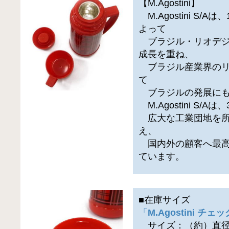
【M.Agostini】
M.Agostini S/Aは、1
よって
ブラジル・リオデジ
成長を重ね、
ブラジル産業界のリ
て
ブラジルの発展にも
M.Agostini S/A
広大な工業団地を所
え、
国内外の顧客へ最高
ています。
■在庫サイズ
「
M.Agostini チ
サイズ：（約）直径9c