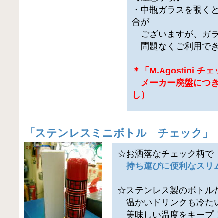
・中瓶ガラスを覗く
合が
ございますが、ガラ
問題なくご利用でき
＊「M.Agostini 
メーカー廃盤につき
し）
「
ステンレスミニボトル チェック
」
☆お洒落なチェック柄で
持ち運びに便利なスリ
☆ステンレス製のボトル
温かいドリンクも冷た
美味しい温度をキープ