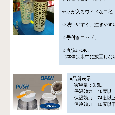
☆氷が入るワイドな口径
☆洗いやすく、注ぎやす
☆手付きコップ。
☆丸洗いOK。
（本体は水中に放置しな
■品質表示
実容量：0.5L
保温効力：46度以上
保温効力：74度以上
保冷効力：10度以下