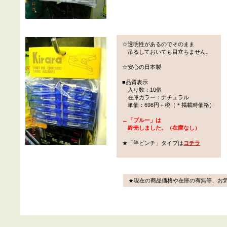
☆透明性があるのでそのまま
吊るしておいても目立ちません。
☆安心の日本製
■品質表示
入り数：10個
在庫カラー：ナチュラル
単価：698円＋税（＊掲載時価格）
←「ブルー」は
終売しました。（在庫なし）
★「竿ピンチ」タイプは
コチラ
★現在の商品価格や在庫の有無等、お