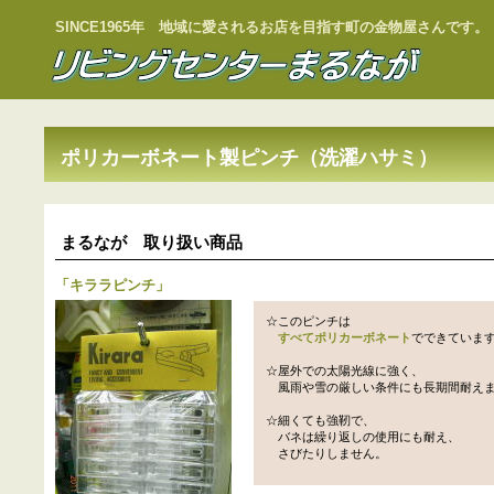
SINCE1965年 地域に愛されるお店を目指す町の金物屋さんです。
ポリカーボネート製ピンチ（洗濯ハサミ）
まるなが 取り扱い商品
「
キララピンチ
」
☆このピンチは
すべてポリカーボネート
でできていま
☆屋外での太陽光線に強く、
風雨や雪の厳しい条件にも長期間耐え
☆細くても強靭で、
バネは繰り返しの使用にも耐え、
さびたりしません。