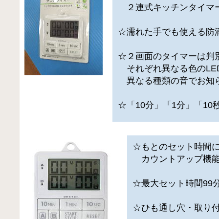
２連式キッチンタイマ
☆濡れた手でも使える防
☆２画面のタイマーは判
それぞれ異なる色のLE
異なる種類の音でお知
☆「10分」「1分」「1
☆もとのセット時間
カウントアップ機能
☆最大セット時間99分
☆ひも通し穴・取り