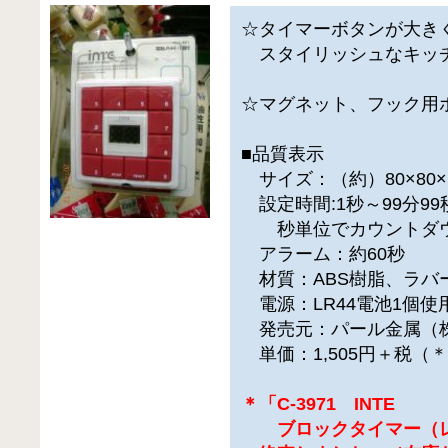
☆タイマーボタンが大き
スタイリッシュなキッ
☆マグネット、フック用
■品質表示
サイズ：（約）80×80×
設定時間:1秒～99分99
秒単位でカウントダウ
アラーム：約60秒
材質：ABS樹脂、ラバ
電源：LR44電池1個使
発売元：パール金属（
単価：1,505円＋税（
＊「C-3971 INTE
ブロックタイマー（レ