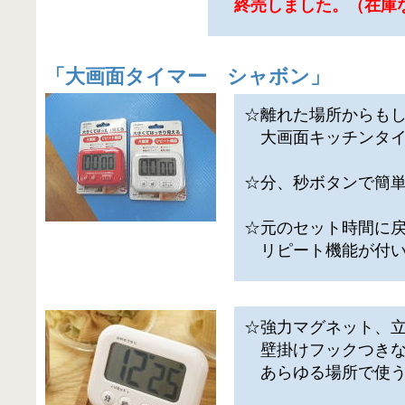
終売しました。（在庫
「
大画面タイマー シャボン
」
☆離れた場所からも
大画面キッチンタイ
☆分、秒ボタンで簡
☆元のセット時間に
リピート機能が付い
☆強力マグネット、
壁掛けフックつきな
あらゆる場所で使う