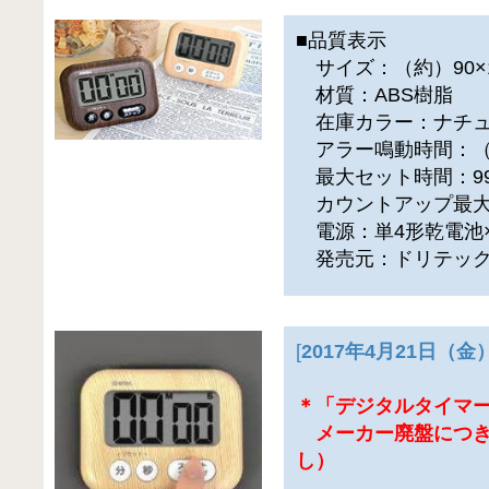
■品質表示
サイズ：（約）90×1
材質：ABS樹脂
在庫カラー：ナチュ
アラー鳴動時間：（
最大セット時間：99
カウントアップ最大計
電源：単4形乾電池×
発売元：ドリテック
[
2017年4月21日（
＊「デジタルタイマー
メーカー廃盤につき
し）