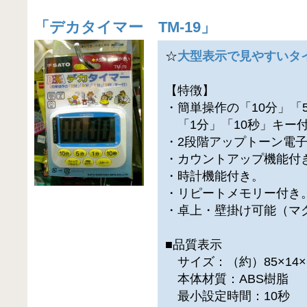
「
デカタイマー TM-19
」
☆
大型表示で見やすいタ
【特徴】
・簡単操作の「10分」「
「1分」「10秒」キー
・2段階アップトーン電
・カウントアップ機能付
・時計機能付き。
・リピートメモリー付き
・卓上・壁掛け可能（マ
■品質表示
サイズ：（約）85×14×
本体材質：ABS樹脂
最小設定時間：10秒