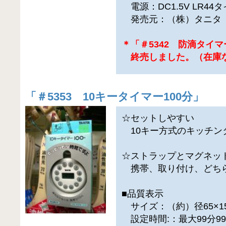
電源：DC1.5V LR44
発売元：（株）タニタ
＊「＃5342 防滴タイマ
終売しました。（在庫
「
＃5353 10キータイマー100分
」
☆セットしやすい
10キー方式のキッチン
☆ストラップとマグネッ
携帯、取り付け、どち
■品質表示
サイズ：（約）径65×1
設定時間:：最大99分9