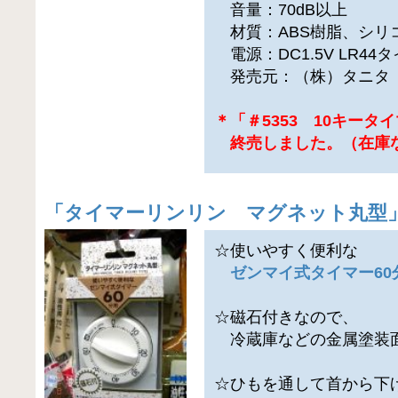
音量：70dB以上
材質：ABS樹脂、シリ
電源：DC1.5V LR44
発売元：（株）タニタ
＊「＃5353 10キータイ
終売しました。（在庫
「
タイマーリンリン マグネット丸型
☆使いやすく便利な
ゼンマイ式タイマー60
☆磁石付きなので、
冷蔵庫などの金属塗装
☆ひもを通して首から下