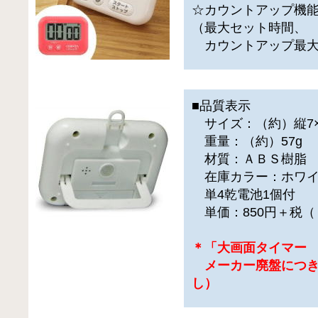
☆カウントアップ機
（最大セット時間、
カウントアップ最大計
■品質表示
サイズ：（約）縦7×横
重量：（約）57g
材質：ＡＢＳ樹脂
在庫カラー：ホワイ
単4乾電池1個付
単価：850円＋税（
＊「大画面タイマー
メーカー廃盤につき
し）