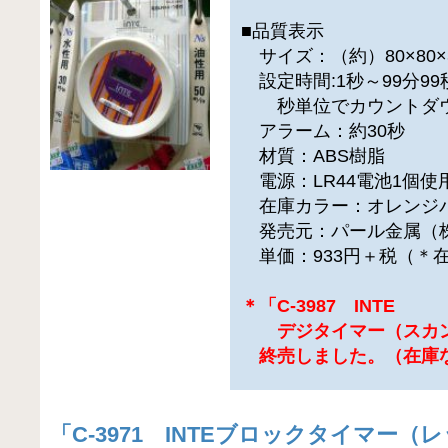
■品質表示
サイズ：（約）80×80×
設定時間:1秒～99分99
秒単位でカウントダウ
アラーム：約30秒
材質：ABS樹脂
電源：LR44電池1個使
在庫カラー：オレンジ
発売元：パール金属（
単価：933円＋税（＊
＊「C-3987 INTE
デジタイマー（スカン
終売しました。（在庫
「
C-3971 INTEブロックタイマー（