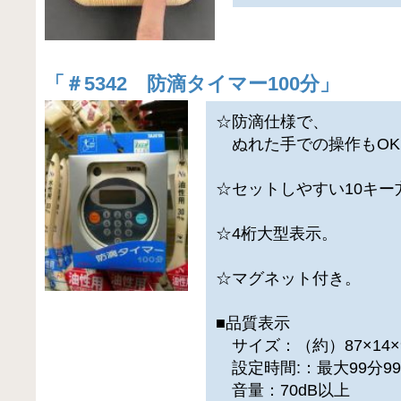
「
＃5342 防滴タイマー100分
」
☆防滴仕様で、
ぬれた手での操作もOK
☆セットしやすい10キー
☆4桁大型表示。
☆マグネット付き。
■品質表示
サイズ：（約）87×14×
設定時間:：最大99分9
音量：70dB以上