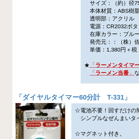
サイズ：（約）径75
本体材質：ABS樹
透明部：アクリル
電源：CR2032ボ
在庫カラー：ブルー
発売元：：（株）佐
単価：1,380円＋
★
「
ラーメンタイマ
「
ラーメン当番
」
「
ダイヤルタイマー60分計 T-331
」
☆電池不要！回すだけの
シンプルなぜんまいタ
☆マグネット付き。