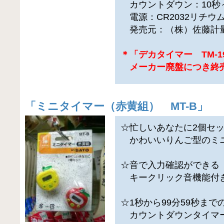
カウントダウン：10秒～
電源：CR2032リチウ
発売元：（株）佐藤計
＊「デカタイマー TM-1
メーカー廃盤につき終
「
ミニタイマー（赤黄組） MT-B
」
☆忙しいあなたに2個セ
かわいいりんご型のミ
☆音で入力確認ができる
キークリック音機能付
☆1秒から99分59秒まで
カウントダウンタイマ