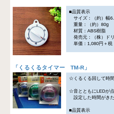
■品質表示
サイズ：（約）幅6.4×
重量：（約）80g
材質：ABS樹脂
発売元：（株）ドリ
単価：1,080円＋
「
くるくるタイマー TM-R
」
☆くるくる回して時
☆音とともにLEDが
設定した時間がきた
■品質表示