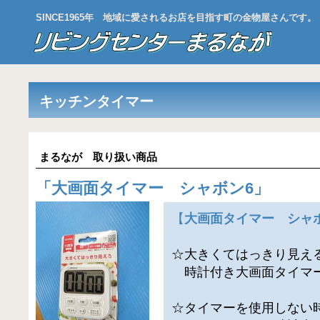
SINCE1965年 地域に愛されるお店を目指す町の金物屋さんです。
キッチンタイマー
まるなが 取り扱い商品
「
大画面タイマー シャボン6
」
【
大画面タイマー シャボン
☆大きくてはっきり見え
時計付き大画面タイマ
☆タイマーを使用しない