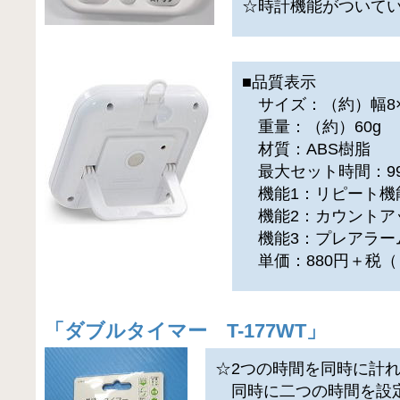
☆時計機能がついて
■品質表示
サイズ：（約）幅8×奥
重量：（約）60g
材質：ABS樹脂
最大セット時間：99
機能1：リピート機
機能2：カウントア
機能3：プレアラー
単価：880円＋税（
「
ダブルタイマー T-177WT
」
☆2つの時間を同時に計
同時に二つの時間を設