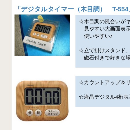
「
デジタルタイマー（木目調） T-554
☆木目調の風合いが
見やすい大画面表示
使いやすい♪
☆立て掛けスタンド
磁石付きで好きな場
☆カウントアップ＆
☆液晶デジタル4桁表