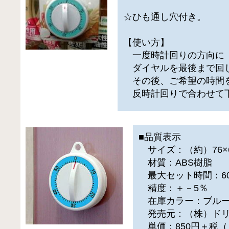
☆ひも通し穴付き。
【使い方】
一度時計回りの方向に
ダイヤルを最後まで回
その後、ご希望の時間
反時計回りで合わせて
■品質表示
サイズ：（約）76×6
材質：ABS樹脂
最大セット時間：6
精度：＋－5％
在庫カラー：ブル
発売元：（株）ドリ
単価：850円＋税（