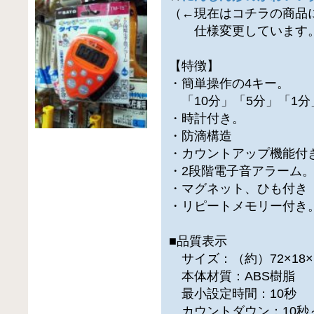
（←現在はコチラの商品
仕様変更しています
【特徴】
・簡単操作の4キー。
「10分」「5分」「1分
・時計付き。
・防滴構造
・カウントアップ機能付
・2段階電子音アラーム
・マグネット、ひも付き
・リピートメモリー付き
■品質表示
サイズ：（約）72×18×1
本体材質：ABS樹脂
最小設定時間：10秒
カウントダウン：10秒～