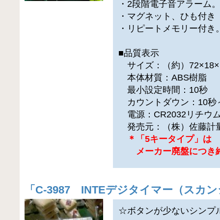
・2段階電子音アラーム
・マグネット、ひも付き
・リピートメモリー付き
■品質表示
サイズ：（約）72×18×1
本体材質：ABS樹脂
最小設定時間：10秒
カウントダウン：10秒～
電源：CR2032リチウ
発売元：（株）佐藤計
＊「5キータイプ」は
メーカー廃盤につき終
「
C-3987 INTEデジタイマー（スカ
☆ボタンが少ないシンプ