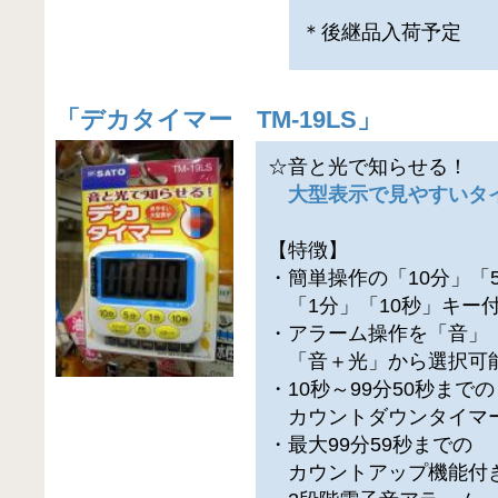
＊後継品入荷予定
「
デカタイマー TM-19LS
」
☆音と光で知らせる！
大型表示で見やすいタ
【特徴】
・簡単操作の「10分」「
「1分」「10秒」キー
・アラーム操作を「音」
「音＋光」から選択可
・10秒～99分50秒までの
カウントダウンタイマ
・最大99分59秒までの
カウントアップ機能付