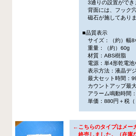
3通りの設置ができ
背面には、フック穴
磁石が施してありま
■品質表示
サイズ：（約）幅8×奥
重量：（約）60g
材質：ABS樹脂
電源：単4形乾電池×
表示方法：液晶デジ
最大セット時間：99
カウントアップ最大計
アラーム鳴動時間：
単価：880円＋税（
←こちらのタイプはメー
終売しました。（在庫